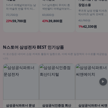
장업소용
1+1+1 어깨넓어보이는 남
1+1 남자흰티 무지티 흰
자 머슬핏 반팔 무지 티셔
색반팔티 어깨넓어보이는
루즈핏 남성 반팔 티셔츠
츠
반팔
빅사이즈 남자 오버핏 티
77,700원
69,800원
셔츠 무지티셔츠 여름
42,760원
59,700원
39,800원
23%
43%
42,330원
1%
N스토어 삼성전자 BEST 인기상품
이 포스팅은 네이버 쇼핑 커넥트 활동의 일환으로, 이에 따른 일정액의 수수료를 제공받습
니다.
▶
삼성공식파트너 문성
삼성공식인증점 회산
삼성공식파트너 씨앤