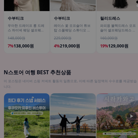
수부티크
수부티크
릴리드레스
우아한 드레이프 롱 드레
레이스 꽃 오프숄더 튜브
파피용 블랙드레스 오프
스 하이넥 웨딩 셀프웨딩
탑 스몰웨딩 스튜디오 스
숄더 셀프웨딩드레스 연
드레스
냅촬영 셀프웨딩드레스
주회 결혼식2부 피로연드
148,000원
229,000원
160,000원
레스
138,000원
219,000원
129,000원
7%
4%
19%
N스토어 여행 BEST 추천상품
이 포스팅은 네이버 쇼핑 커넥트 활동의 일환으로, 이에 따른 일정액의 수수료를 제공받습
니다.
▶