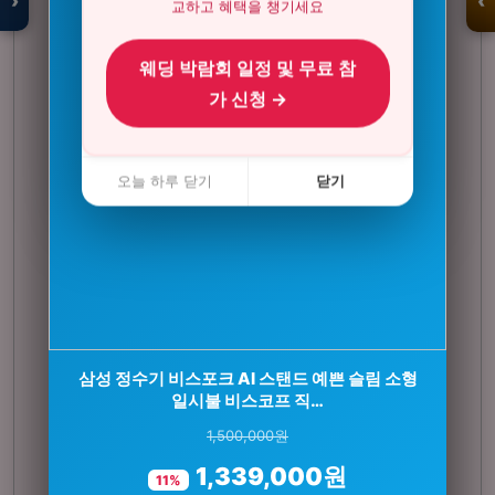
›
‹
교하고 혜택을 챙기세요
웨딩 박람회 일정 및 무료 참
입점 · 제휴 문의
가 신청 →
오늘 하루 닫기
닫기
삼성 정수기 비스포크 AI 스탠드 예쁜 슬림 소형
뉴로랩스 덴마크 유산균 LGG 프로바이오틱스
100억 유아블라 장 건…
일시불 비스코프 직…
1,500,000원
120,000원
1,339,000원
62,100원
11%
48%