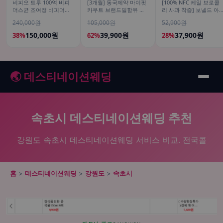
비피오 트루 100억 비피
[3개월] 동국제약 마이핏
[100% NFC 케일 브로콜
더스균 조여정 비피더스
카무트 브랜드밀함유 효
리 사과 착즙] 보넬드 아
유산균 30캡슐, 6개
소 골드 곡물 발효 역가수
이엠 그린 베지터블, 1L, 
240,000원
105,000원
52,900원
치 30포, 3개
개
150,000원
39,900원
37,900원
38%
62%
28%
🌏 데스티네이션웨딩
속초시 데스티네이션웨딩 추천
강원도 속초시 데스티네이션웨딩 서비스 비교. 전국콜
홈
>
데스티네이션웨딩
>
강원도
>
속초시