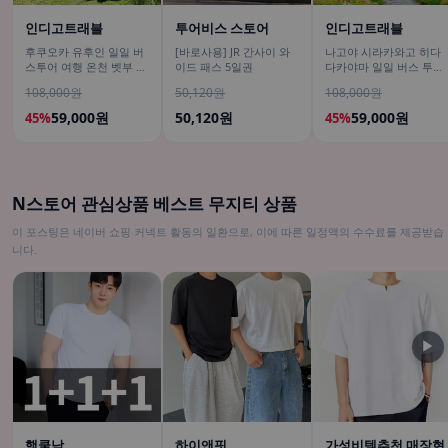
인디고트래블
투어비스 스토어
인디고트래블
후쿠오카 유후인 일일 버
[바로사용] JR 간사이 와
나고야 시라카와고 히다
스투어 여행 온천 벳부 유
이드 패스 5일권
다카야마 일일 버스 투어
후다케 히타 다자이후
[DSLR 사진촬영 서비스]
108,000원
50,120원
108,000원
59,000원
50,120원
59,000원
45%
45%
N스토어 관심상품 베스트 무지티 상품
이 포스팅은 네이버 쇼핑 커넥트 활동의 일환으로, 이에 따른 일정액의 수수료를 제공받습
니다.
▶
핵쿨남
하이앤핏
가성비템추천 매장현