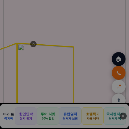
✕
🏠
📞
📍
⬆️
🏠
🌴
🌺
🎁
🏝️
마리트
한인민박
투어·티켓
유럽열차
호텔특가
국내렌터카
✕
특가픽
현지 인기
50% 할인
최저가 보장
지금 예약
최저가 픽
홈
발리
하와이
쿠팡
몰디브
할인