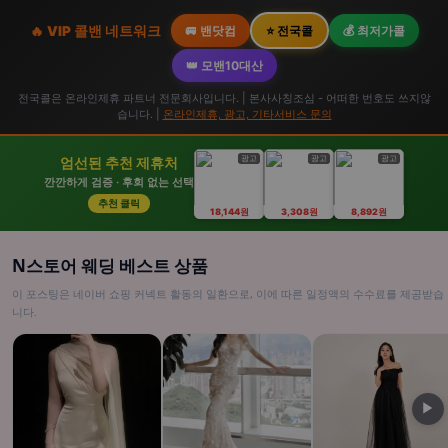
🔥 VIP 콜밴 네트워크
🚐 밴닷컴
⭐ 전국콜
💰 최저가콜
👑 모밴10대산
전국콜은 온라인제휴 파트너 전문회사입니다. | 본사사칭조심 - 어떠한 번호도 쓰지않
습니다. |
온라인제휴, 광고, 기타서비스 문의
광고
광고
광고
엄선된 추천 제휴처
깐깐하게 검증 · 후회 없는 선택
추천 클릭
18,144원
3,308원
8,892원
N스토어 웨딩 베스트 상품
이 포스팅은 네이버 쇼핑 커넥트 활동의 일환으로, 이에 따른 일정액의 수수료를 제공받습
니다.
▶