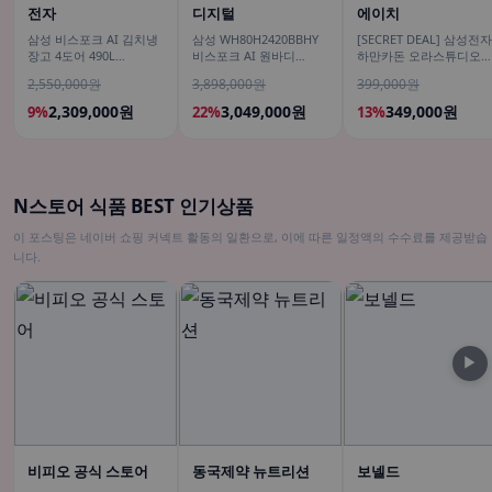
전자
디지털
에이치
삼성 비스포크 AI 김치냉
삼성 WH80H2420BBHY
[SECRET DEAL] 삼성전자
장고 4도어 490L
비스포크 AI 원바디
하만카돈 오라스튜디오5
RK70F49M2DD 에센셜
24kg+20kg 세제자동투
블루투스스피커 시그니
2,550,000원
3,898,000원
399,000원
다크메탈 유산균아삭 숙
입 1등급
프리미엄 조명
성모드
2,309,000원
3,049,000원
349,000원
9%
22%
13%
N스토어 식품 BEST 인기상품
이 포스팅은 네이버 쇼핑 커넥트 활동의 일환으로, 이에 따른 일정액의 수수료를 제공받습
니다.
▶
비피오 공식 스토어
동국제약 뉴트리션
보넬드