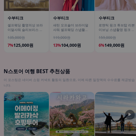
수부티크
수부티크
수부티크
셀프웨딩 촬영의상 브라
새틴 오프숄더 브라이덜
로맨틱 핑크 튜브탑 리본
이덜샤워 슬리브리스 러
샤워 셀프웨딩 스냅촬영
이브닝 스냅촬영 핑크 셀
플 미니원피스
이브닝 파티 레드드레스
프웨딩드레스
135,000원
119,000원
159,000원
125,000원
104,000원
149,000원
7%
13%
6%
N스토어 여행 BEST 추천상품
이 포스팅은 네이버 쇼핑 커넥트 활동의 일환으로, 이에 따른 일정액의 수수료를 제공받습
니다.
▶