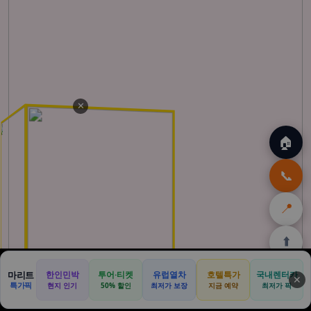
✕
🏠
📞
📍
⬆️
🏠
🌴
🌺
🎁
🏝️
마리트
한인민박
투어·티켓
유럽열차
호텔특가
국내렌터카
✕
특가픽
현지 인기
50% 할인
최저가 보장
지금 예약
최저가 픽
홈
발리
하와이
쿠팡
몰디브
할인