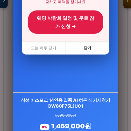
›
‹
교하고 혜택을 챙기세요
웨딩 박람회 일정 및 무료 참
입점 · 제휴 문의
가 신청 →
오늘 하루 닫기
닫기
삼성 비스포크 14인용 열풍 AI 히든 식기세척기
DW80F75L1U01
뉴트원 코엔자임Q10 코큐텐 고순도저입자 항산
1,590,000원
화영양제 유비퀴논 유비퀴…
1,469,000원
8%
자세히 보기 →