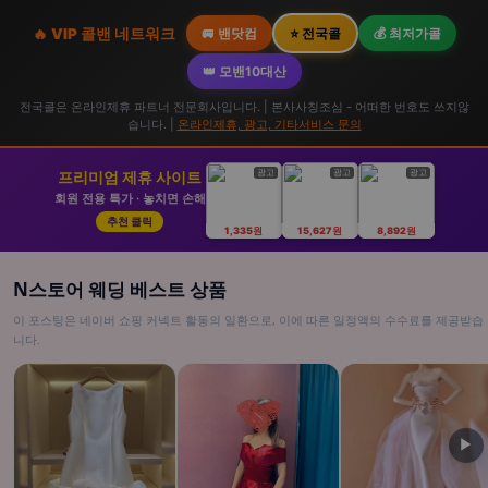
🔥 VIP 콜밴 네트워크
🚐 밴닷컴
⭐ 전국콜
💰 최저가콜
👑 모밴10대산
전국콜은 온라인제휴 파트너 전문회사입니다. | 본사사칭조심 - 어떠한 번호도 쓰지않
습니다. |
온라인제휴, 광고, 기타서비스 문의
광고
광고
광고
프리미엄 제휴 사이트
회원 전용 특가 · 놓치면 손해
추천 클릭
1,335원
15,627원
8,892원
N스토어 웨딩 베스트 상품
이 포스팅은 네이버 쇼핑 커넥트 활동의 일환으로, 이에 따른 일정액의 수수료를 제공받습
니다.
▶