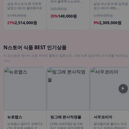
차지 블루투스스피커
삼성 비스포크 AI 키친핏
삼성 비스포크 AI 김치냉
30W 무선 스피커
냉장고 4도어 클린화이트
장고 4도어 490L
229,000원
RK70F49M2ZD 에센셜 
3,190,000원
2,550,000원
149,000원
35%
이트 유산균아삭 숙성모
드
2,514,000원
2,309,000원
21%
9%
N스토어 식품 BEST 인기상품
이 포스팅은 네이버 쇼핑 커넥트 활동의 일환으로, 이에 따른 일정액의 수수료를 제공받습
니다.
▶
뉴로랩스
빙그레 본사직영몰
서우코리아
뉴로랩스 알티지 오메가3
[10% 슈퍼적립] 빙그레
절대콜라겐 플러스 비오
rTG 초임계 식물성 오메
GLC 더케어 완전균형영
틴 1+1 저분자 펩타이드