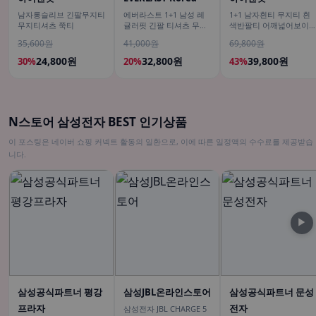
남자롱슬리브 긴팔무지티
에버라스트 1+1 남성 레
1+1 남자흰티 무지티 흰
무지티셔츠 쭉티
귤러핏 긴팔 티셔츠 무지
색반팔티 어깨넓어보이
티
반팔
35,600원
41,000원
69,800원
24,800원
32,800원
39,800원
30%
20%
43%
N스토어 삼성전자 BEST 인기상품
이 포스팅은 네이버 쇼핑 커넥트 활동의 일환으로, 이에 따른 일정액의 수수료를 제공받습
니다.
▶
삼성공식파트너 평강
삼성JBL온라인스토어
삼성공식파트너 문성
프라자
전자
삼성전자 JBL CHARGE 5