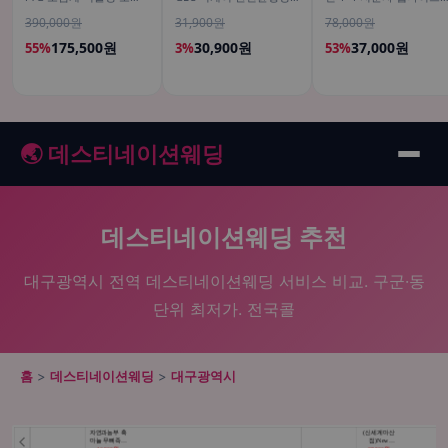
가쓰리 고함량 임산부 30
양식 고소한맛, 200ml, 18
피쉬 어류 어린 가루
390,000원
31,900원
78,000원
캡슐, 6개
개
120g
175,500원
30,900원
37,000원
55%
3%
53%
🌏 데스티네이션웨딩
데스티네이션웨딩 추천
대구광역시 전역 데스티네이션웨딩 서비스 비교. 구군·동
단위 최저가. 전국콜
홈
>
데스티네이션웨딩
>
대구광역시