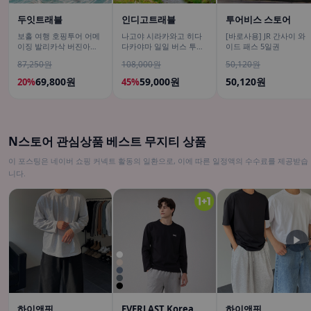
두잇트래블
인디고트래블
투어비스 스토어
보홀 여행 호핑투어 어메
나고야 시라카와고 히다
[바로사용] JR 간사이 와
이징 발리카삭 버진아일
다카야마 일일 버스 투어
이드 패스 5일권
랜드 돌고래 거북이 픽드
[DSLR 사진촬영 서비스]
87,250원
108,000원
50,120원
랍 포함
69,800원
59,000원
50,120원
20%
45%
N스토어 관심상품 베스트 무지티 상품
이 포스팅은 네이버 쇼핑 커넥트 활동의 일환으로, 이에 따른 일정액의 수수료를 제공받습
니다.
▶
하이앤핏
EVERLAST Korea
하이앤핏