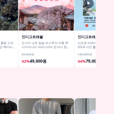
▶
인디고트래블
인디고트래블
노쿨링 고프
오사카 교토 일일 버스투어 여행 후
삿포로 비에이 후라노 버
상 액티비
시미이나리 아라시야마 은각사 청수
DSLR 사진 촬영 /[준페이 
사 철학의길
85,000원
140,000원
49,000원
79,000원
42%
44%