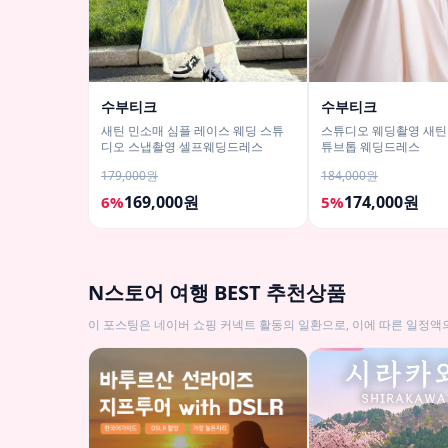
수부티크
수부티크
새틴 민소매 심플 레이스 웨딩 스튜
스튜디오 웨딩촬영 새틴
디오 스냅촬영 셀프웨딩드레스
튜브톱 웨딩드레스
179,000원
184,000원
169,000원
174,000원
6%
5%
N스토어 여행 BEST 추천상품
이 포스팅은 네이버 쇼핑 커넥트 활동의 일환으로, 이에 따른 일정액