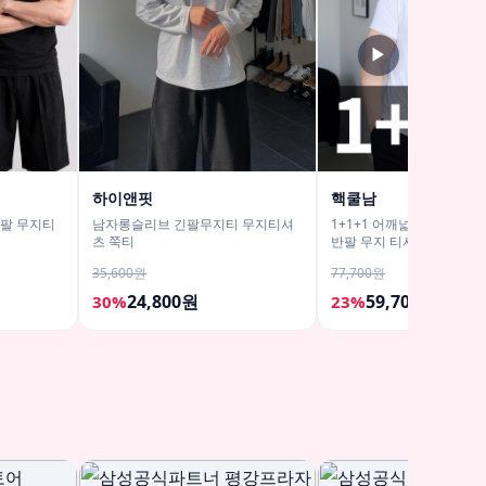
▶
하이앤핏
핵쿨남
반팔 무지티
남자롱슬리브 긴팔무지티 무지티셔
1+1+1 어깨넓어보이는 남
츠 쭉티
반팔 무지 티셔츠
35,600원
77,700원
24,800원
59,700원
30%
23%