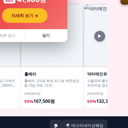
50%
자세히 보기 →
하루 닫기
닫기
▶
홀베리
닥터메인유 공식스토
GLC 더케어
홀베리 그대로 짜낸 유기농 레몬생강
식물유래 몰트 MSM 프로 
00ml,
즙 15g 14포, 12개
프리미엄 영양제 식이유황
60정, 6개
238,800원
294,000원
107,500원
132,300원
55%
55%
🏠
🌏 데스티네이션웨딩