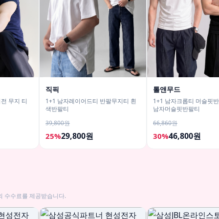
직픽
톨앤무드
전 무지 티
1+1 남자레이어드티 반팔무지티 흰
1+1 남자크롭티 머슬핏
색반팔티
남자머슬핏반팔티
39,800원
66,860원
29,800원
46,800원
25%
30%
의 수수료를 제공받습니다.