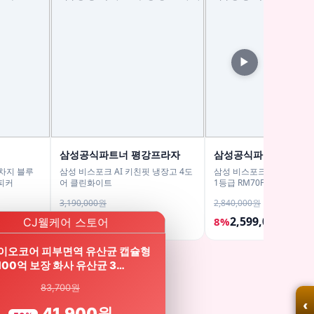
▶
삼성공식파트너 평강프라자
삼성공식파트너 문성
5 차지 블루
삼성 비스포크 AI 키친핏 냉장고 4도
삼성 비스포크 AI냉장고 4도
피커
어 클린화이트
1등급 RM70F90M1DD 
메탈 푸드쇼케이스
3,190,000원
2,840,000원
2,514,000원
2,599,000원
21%
8%
바이오코어 피부면역 유산균 캡슐형
100억 보장 화사 유산균 3…
83,700원
‹
41,900원