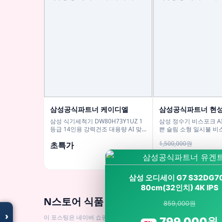
삼성공식파트너 케이디엘
삼성공식파트너 현
삼성 식기세척기 DW80H73Y1UZ 1
삼성 정수기 비스포크 A
등급 14인용 강력건조 대용량 AI 맞
쁜 슬림 소형 일시불 비
춤세척
냉온 커피정수기
1,500,000원
초특가
1,339,000원
11%
모두의백화점
명품 · 패션 · 생활 총집합
삼성 오디세이 G7 S32DG7
보기
80cm(32인치) 4K IPS
N스토어 식품 BEST 인기상품
859,000원
›
이 포스팅은 네이버 쇼핑 커넥트 활동의 일환으로, 이에 따른 일정액
799,000원