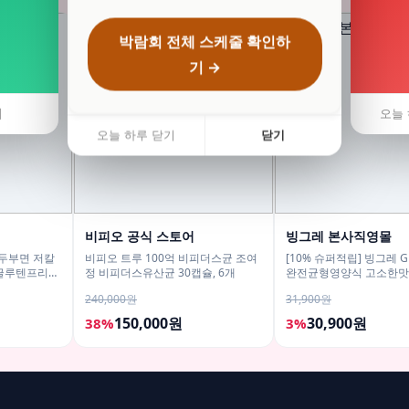
박람회 전체 스케줄 확인하
기 →
기
오늘 
오늘 하루 닫기
닫기
비피오 공식 스토어
빙그레 본사직영몰
 두부면 저칼
비피오 트루 100억 비피더스균 조여
[10% 슈퍼적립] 빙그레 
 글루텐프리
정 비피더스유산균 30캡슐, 6개
완전균형영양식 고소한맛, 2
18개
240,000원
31,900원
150,000원
30,900원
38%
3%