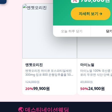
7%
자세히 보기 →
입점 · 제휴 문의
오늘 하루 닫기
닫
엔젯오리진
마이노멀
엔젯오리진 하이큐 포스파티딜세린
마이노멀 100% 국산콩
300mg 징코 800 은행잎추출물 50캡
로리 두유면 식단 단백
슐, 5개
180g 10개입
124,880원
49,800원
99,900원
24,900원
20%
50%
🌏 데스티네이션웨딩