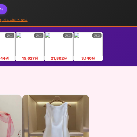
대산
고, 기타서비스 문의
광고
광고
광고
광고
144원
15,627원
21,802원
3,140원