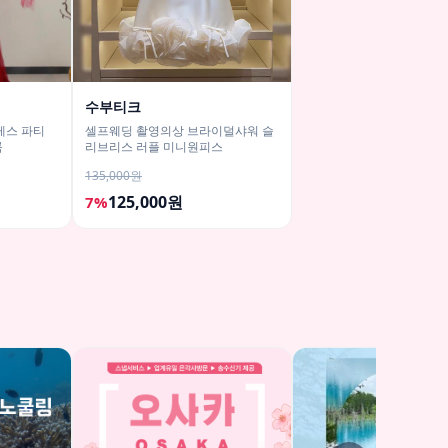
수부티크
레스 파티
셀프웨딩 촬영의상 브라이덜샤워 슬
룩
리브리스 러플 미니원피스
135,000원
125,000원
7%