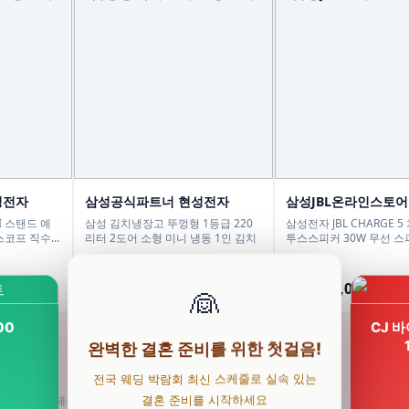
성전자
삼성공식파트너 현성전자
삼성JBL온라인스토어
I 스탠드 예
삼성 김치냉장고 뚜껑형 1등급 220
삼성전자 JBL CHARGE 
스코프 직수
리터 2도어 소형 미니 냉동 1인 김치
투스스피커 30W 무선 스
1,109,000원
229,000원
899,000원
149,000원
19%
35%
👰
00
CJ 
완벽한 결혼 준비를 위한 첫걸음!
전국 웨딩 박람회 최신 스케줄로 실속 있는
결혼 준비를 시작하세요
의 수수료를 제공받습니다.