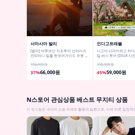
사마사마 발리
인디고트래블
[발리] 바투르산 지프투어 선라이즈
나고야 시라카와고 히다
낀따마니 일출 한국어가이드 우붓 짱
일 버스 투어 [DSLR 
구 택시투어
스]
104,000원
108,000원
66,000원
59,000원
37%
45%
N스토어 관심상품 베스트 무지티 상품
이 포스팅은 네이버 쇼핑 커넥트 활동의 일환으로, 이에 따른 일정액