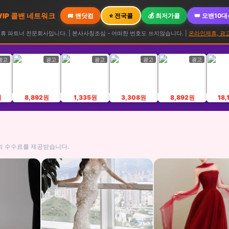
 VIP 콜밴 네트워크
🚐 밴닷컴
⭐ 전국콜
💰 최저가콜
👑 모밴10
 파트너 전문회사입니다. | 본사사칭조심 - 어떠한 번호도 쓰지않습니다. |
온라인제휴, 광
광고
광고
광고
광고
광고
원
8,892원
1,335원
3,308원
8,892원
18,
의 수수료를 제공받습니다.