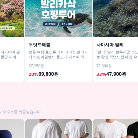
두잇트래블
사마사마 발리
 다카야마 일
보홀 여행 호핑투어 어메이징 발리카
[발리] 발리 블루라군 스
사진촬영 서비
삭 버진아일랜드 돌고래 거북이 픽드
로 촬영 픽업드랍 해양 수
랍 포함
티 체험 산호 열대어
87,250원
72,000원
69,800원
47,900원
20%
33%
의 수수료를 제공받습니다.