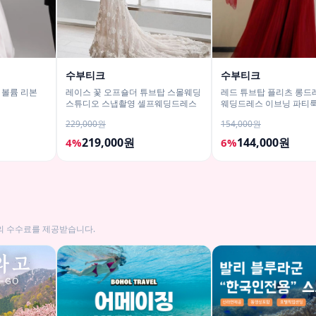
수부티크
수부티크
 볼륨 리본
레이스 꽃 오프숄더 튜브탑 스몰웨딩
레드 튜브탑 플리츠 롱드
스튜디오 스냅촬영 셀프웨딩드레스
웨딩드레스 이브닝 파티
229,000원
154,000원
219,000원
144,000원
4%
6%
의 수수료를 제공받습니다.