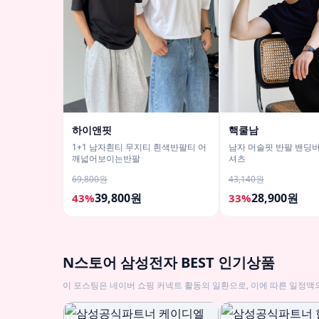
하이앤핏
핵쿨남
1+1 남자흰티 무지티 흰색반팔티 어
남자 머슬핏 반팔 밴딩버
깨넓어보이는반팔
셔츠
69,800원
43,140원
39,800원
28,900원
43%
33%
N스토어 삼성전자 BEST 인기상품
이 포스팅은 네이버 쇼핑 커넥트 활동의 일환으로, 이에 따른 일정액