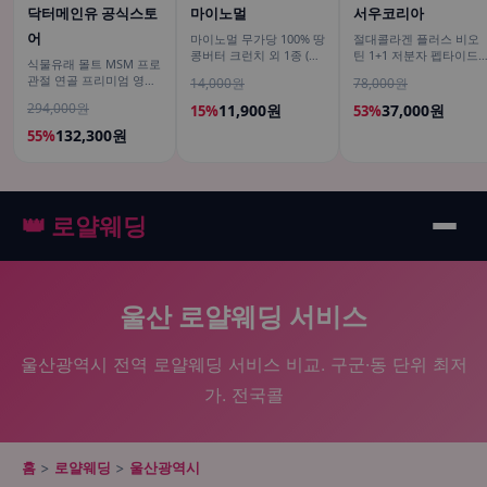
닥터메인유 공식스토
마이노멀
서우코리아
어
마이노멀 무가당 100% 땅
절대콜라겐 플러스 비오
콩버터 크런치 외 1종 (땅
틴 1+1 저분자 펩타이드
식물유래 몰트 MSM 프로
콩잼, 피넛버터)
피쉬 어류 어린 가루
관절 연골 프리미엄 영양
14,000원
78,000원
120g
제 식이유황 엠에스엠 60
294,000원
11,900원
37,000원
15%
53%
정, 6개
132,300원
55%
👑 로얄웨딩
울산 로얄웨딩 서비스
울산광역시 전역 로얄웨딩 서비스 비교. 구군·동 단위 최저
가. 전국콜
홈
>
로얄웨딩
>
울산광역시