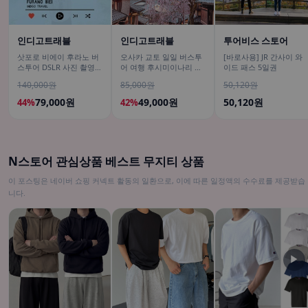
인디고트래블
인디고트래블
투어비스 스토어
삿포로 비에이 후라노 버
오사카 교토 일일 버스투
[바로사용] JR 간사이 와
스투어 DSLR 사진 촬영
어 여행 후시미이나리 아
이드 패스 5일권
/[준페이 예약 식사]
라시야마 은각사 청수사
140,000원
85,000원
50,120원
철학의길
79,000원
49,000원
50,120원
44%
42%
N스토어 관심상품 베스트 무지티 상품
이 포스팅은 네이버 쇼핑 커넥트 활동의 일환으로, 이에 따른 일정액의 수수료를 제공받습
니다.
▶