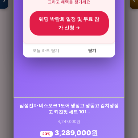
›
‹
교하고 혜택을 챙기세요
웨딩 박람회 일정 및 무료 참
입점 · 제휴 문의
가 신청 →
오늘 하루 닫기
닫기
삼성전자 비스포크 1도어 냉장고 냉동고 김치냉장
연세 키즈텐 유산균 100억 프로바이오틱스 어린
이 유아 초등학생 유산…
고 키친핏 세트 101…
4,247,000원
46,000원
3,289,000원
37,000원
23%
20%