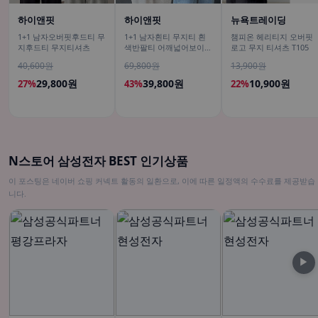
하이앤핏
하이앤핏
뉴욕트레이딩
1+1 남자오버핏후드티 무
1+1 남자흰티 무지티 흰
챔피온 헤리티지 오버핏
지후드티 무지티셔츠
색반팔티 어깨넓어보이는
로고 무지 티셔츠 T105
반팔
40,600원
69,800원
13,900원
29,800원
39,800원
10,900원
27%
43%
22%
N스토어 삼성전자 BEST 인기상품
이 포스팅은 네이버 쇼핑 커넥트 활동의 일환으로, 이에 따른 일정액의 수수료를 제공받습
니다.
▶