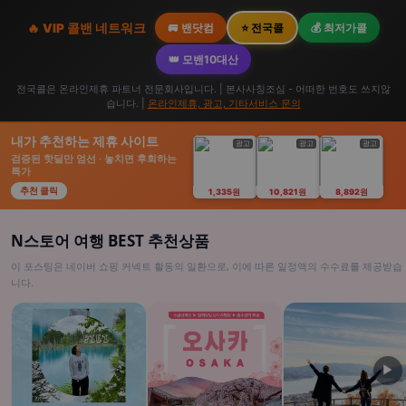
🔥 VIP 콜밴 네트워크
🚐 밴닷컴
⭐ 전국콜
💰 최저가콜
👑 모밴10대산
전국콜은 온라인제휴 파트너 전문회사입니다. | 본사사칭조심 - 어떠한 번호도 쓰지않
습니다. |
온라인제휴, 광고, 기타서비스 문의
내가 추천하는 제휴 사이트
광고
광고
광고
검증된 핫딜만 엄선 · 놓치면 후회하는
특가
추천 클릭
1,335원
10,821원
8,892원
N스토어 여행 BEST 추천상품
이 포스팅은 네이버 쇼핑 커넥트 활동의 일환으로, 이에 따른 일정액의 수수료를 제공받습
니다.
▶