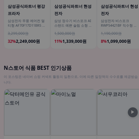
삼성공식파트너 평강
삼성공식파트너 현성
삼성공식파트너 현성
프라자
전자
전자
삼성전자 무풍 에어컨 멀
삼성 정수기 비스포크 AI
삼성전자 비스포크
티형 AF70F17D11BRS 일
스탠드 예쁜 슬림 소형 일
RWP54421BF 직수형 냉
반배관 전국, 기본설치비
시불 비스코프 직수 냉온
온정수기 싱크대 빌트인
3,299,000원
1,500,000원
1,190,000원
무료
커피정수기
언더싱크 화이트
2,249,000원
1,339,000원
1,099,000원
32%
11%
8%
N스토어 식품 BEST 인기상품
이 포스팅은 네이버 쇼핑 커넥트 활동의 일환으로, 이에 따른 일정액의 수수료를 제공받습
니다.
▶