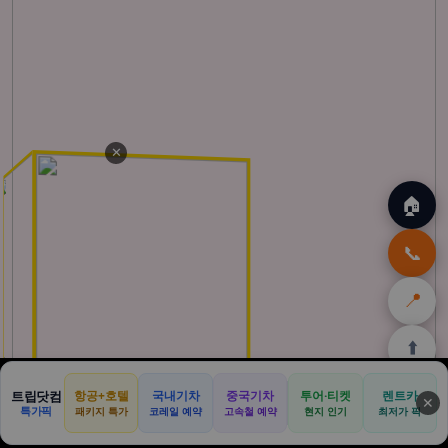
✕
🏠
📞
📍
⬆️
🏠
🌴
🌺
🎁
🏝️
트립닷컴
항공+호텔
국내기차
중국기차
투어·티켓
렌트카
✕
특가픽
패키지 특가
코레일 예약
고속철 예약
현지 인기
최저가 픽
홈
발리
하와이
쿠팡
몰디브
할인