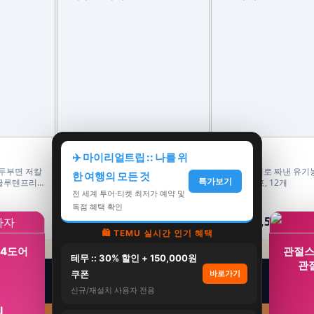
서우코리아
홀베리
✈️ 마이리얼트립 :: 나를 위
 두부면 저칼
절대콜라겐 플러스 비오틴 1+1 저분
홀베리 그대로 짜낸 유기
한 여행의 모든 것
특가보기
 글루텐프리
자 펩타이드 피쉬 어류 어린 가루
즙 15g 14포, 12개
120g
전 세계 투어·티켓 최저가 예약 및
78,000원
238,800원
독점 혜택 확인
37,000원
107,500원
53%
55%
🛍️ TEMU 실시간 인기 혜택
 4도어
관절스
테무 :: 30% 할인 + 150,000원
관
쿠폰
바로가기
신규/재설치 사용자 전용
원