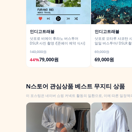
인디고트래블
인디고트래블
삿포로 비에이 후라노 버스투어
삿포로 오타루 샤코탄 
DSLR 사진 촬영 /[준페이 예약 식사]
일일 버스투어/ DSLR 
140,000원
69,000원
79,000원
69,000원
44%
N스토어 관심상품 베스트 무지티 상품
이 포스팅은 네이버 쇼핑 커넥트 활동의 일환으로, 이에 따른 일정액