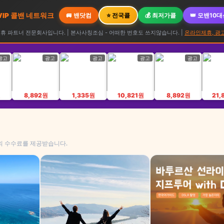
 VIP 콜밴 네트워크
🚐 밴닷컴
⭐ 전국콜
💰 최저가콜
👑 모밴10
 파트너 전문회사입니다. | 본사사칭조심 - 어떠한 번호도 쓰지않습니다. |
온라인제휴, 광
광고
광고
광고
광고
광고
원
8,892원
1,335원
10,821원
8,892원
21,
의 수수료를 제공받습니다.