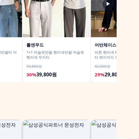
▶
톨앤무드
어반체이스
색반팔티 어
1+1 머슬핏반팔 헨리넥반팔 머슬핏
버튼 헨리넥 티셔츠 긴팔 
헨리넥 무지티
티 레이어드 이너 남녀공용
남친룩
56,860원
42,000원
39,800원
29,800원
30%
29%