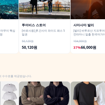
투어비스 스토어
사마사마 발리
시마무이 핵심
[바로사용] JR 간사이 와이드 패스 5
[발리] 바투르산 지프투
촬영
일권
낀따마니 일출 한국어가이
구 택시투어
50,120원
104,000원
50,120원
66,000원
37%
의 수수료를 제공받습니다.