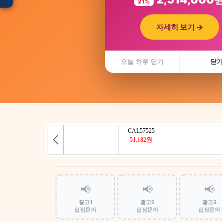
21%
자세히 보기 →
입점 · 제휴 문의
오늘 하루 닫기
닫
📢
📢
📢
광고1
광고2
광고3
입점문의
입점문의
입점문의