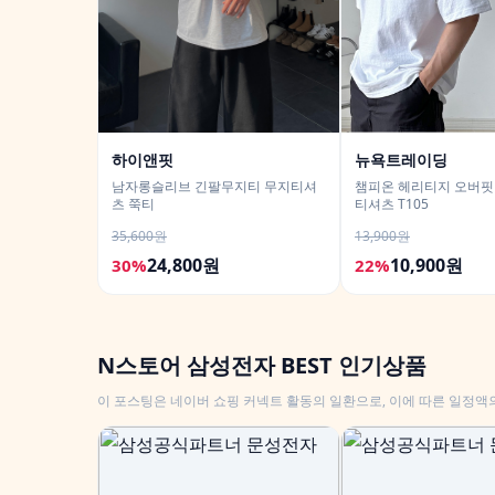
하이앤핏
뉴욕트레이딩
남자롱슬리브 긴팔무지티 무지티셔
챔피온 헤리티지 오버핏
츠 쭉티
티셔츠 T105
35,600원
13,900원
24,800원
10,900원
30%
22%
N스토어 삼성전자 BEST 인기상품
이 포스팅은 네이버 쇼핑 커넥트 활동의 일환으로, 이에 따른 일정액