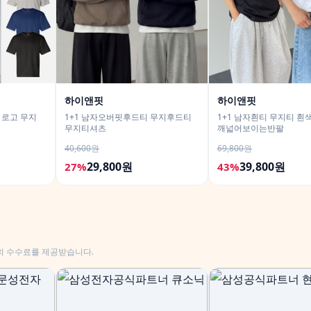
하이앤핏
하이앤핏
 로고 무지
1+1 남자오버핏후드티 무지후드티
1+1 남자흰티 무지티 흰
무지티셔츠
깨넓어보이는반팔
40,600원
69,800원
29,800원
39,800원
27%
43%
의 수수료를 제공받습니다.