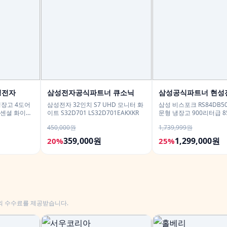
성전자
삼성전자공식파트너 큐소닉
삼성공식파트너 현성
냉장고 4도어
삼성전자 32인치 S7 UHD 모니터 화
삼성 비스포크 RS84DB50
 에센셜 화이트
이트 S32D701 LS32D701EAKXKR
문형 냉장고 900리터급 8
450,000원
1,739,999원
359,000원
1,299,000원
20%
25%
의 수수료를 제공받습니다.