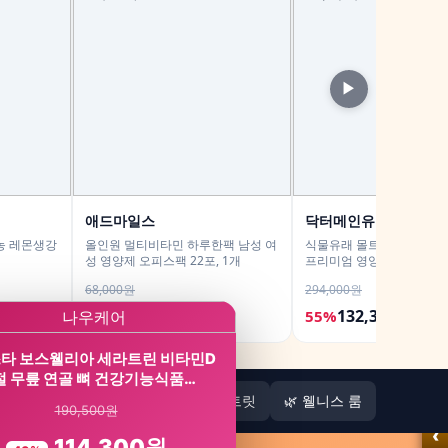
▶
애드마일스
닥터메인유 공식스토
농 레몬생강
올인원 멀티비타민 하루한팩 남성 여
식물유래 몰트 MSM 프로 
성 영양제 오피스팩 22포, 1개
프리미엄 영양제 식이유황
60정, 6개
68,000원
294,000원
36,900원
132,300원
46%
55%
타 보스웰리아 세라트린 비타민D
절 무릎 연골 뼈 건강기능식품…
🏠
🌿 웰니스 리트릿
🌿 웰니스 룸
190,500원
‹
114,300원