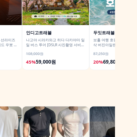
인디고트래블
두잇트래블
어 선라이즈
나고야 시라카와고 히다 다카야마 일
보홀 여행 호핑투어 어메이
드 우붓 짱
일 버스 투어 [DSLR 사진촬영 서비
삭 버진아일랜드 돌고래 거
스]
랍 포함
108,000원
87,250원
59,000원
69,800원
45%
20%