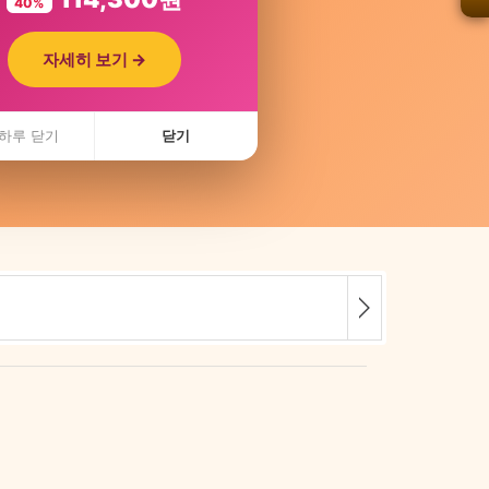
40%
자세히 보기 →
하루 닫기
닫기