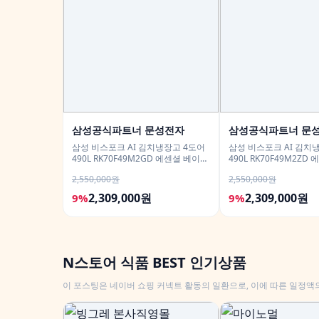
삼성공식파트너 문성전자
삼성공식파트너 문
삼성 비스포크 AI 김치냉장고 4도어
삼성 비스포크 AI 김치
490L RK70F49M2GD 에센셜 베이지
490L RK70F49M2ZD
유산균아삭 숙성모드
유산균아삭 숙성모드
2,550,000원
2,550,000원
2,309,000원
2,309,000원
9%
9%
N스토어 식품 BEST 인기상품
이 포스팅은 네이버 쇼핑 커넥트 활동의 일환으로, 이에 따른 일정액