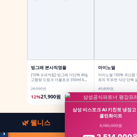
빙그레 본사직영몰
마이노멀
[10% 슈퍼적립] 빙그레 더단백 40g
마이노멀 100% 국산콩
고함량 드링크 더블초코 350ml 6개
로리 두유면 식단 단백
입 고단백 단백질음료
180g 10개입
24,900원
49,800원
21,900원
24,900원
12%
50%
모두의백화점
명품 · 패션 · 생활 총집합
삼성 비스포크 AI 키친핏 냉장고
보기
클린화이트
🌿 웰니스
3,190,000원
›
2,514,000