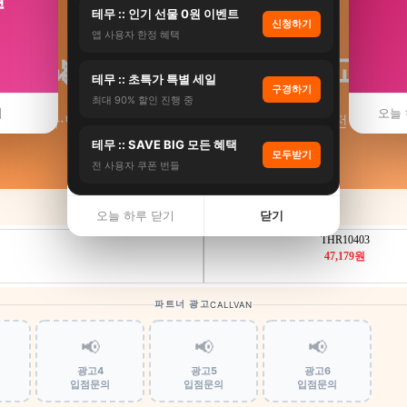
테무 :: 인기 선물 0원 이벤트
신청하기
앱 사용자 한정 혜택
🌿 웰니스 최저가 비교
테무 :: 초특가 특별 세일
구경하기
최대 90% 할인 진행 중
기
오늘 
스파·명상·요가·디톡스 웰니스 리트릿 비교 · 전국콜
테무 :: SAVE BIG 모든 혜택
모두받기
전 사용자 쿠폰 번들
오늘 하루 닫기
닫기
파트너 광고
CALLVAN
📢
📢
📢
광고4
광고5
광고6
입점문의
입점문의
입점문의