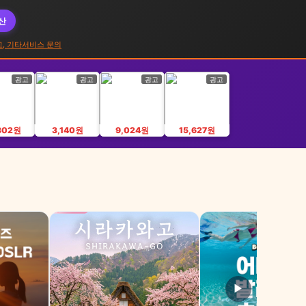
대산
고, 기타서비스 문의
광고
광고
광고
광고
802원
3,140원
9,024원
15,627원
▶