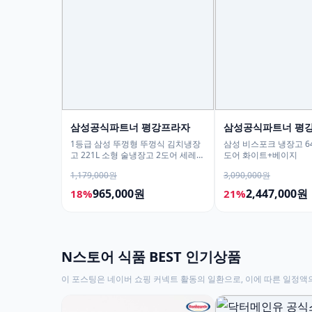
삼성공식파트너 평강프라자
삼성공식파트너 평
1등급 삼성 뚜껑형 뚜껑식 김치냉장
삼성 비스포크 냉장고 64
고 221L 소형 술냉장고 2도어 세레네
도어 화이트+베이지
실버 RP22C3111Z1
1,179,000원
3,090,000원
965,000원
2,447,000원
18%
21%
N스토어 식품 BEST 인기상품
이 포스팅은 네이버 쇼핑 커넥트 활동의 일환으로, 이에 따른 일정액