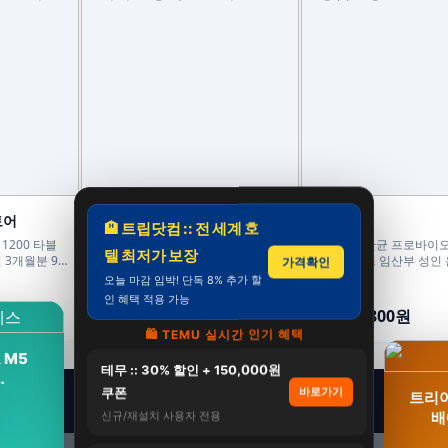
토어
비피오 공식 스토어
정담건강
🏨 트립닷컴 :: 전 세계 호
1200 타블
비피오 트루 100억 비피더스균 조여
락티젠 유산균 프로바이
텔 최저가 보장
 3개월분 90
정 비피더스유산균 30캡슐, 6개
어린이 키즈 임산부 성인 
가격확인
포, 2개
오늘 마감 임박! 단독 8% 추가 할
240,000원
84,000원
인 혜택 적용 가능
150,000원
58,800원
38%
30%
🛍️ TEMU 실시간 인기 혜택
 M5
테무 :: 30% 할인 + 150,000원
…
쿠폰
바로가기
트리아
배
신규/재설치 사용자 전용