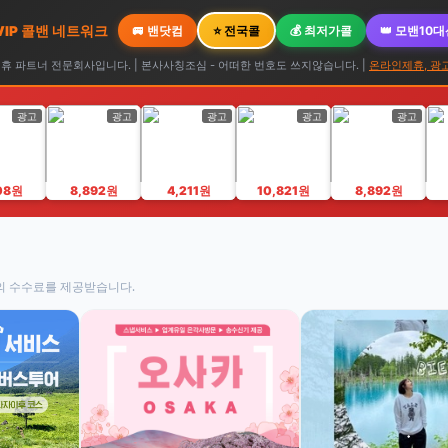
 VIP 콜밴 네트워크
🚐 밴닷컴
⭐ 전국콜
💰 최저가콜
👑 모밴10
 파트너 전문회사입니다. | 본사사칭조심 - 어떠한 번호도 쓰지않습니다. |
온라인제휴, 광
광고
광고
광고
광고
광고
08원
8,892원
4,211원
10,821원
8,892원
의 수수료를 제공받습니다.