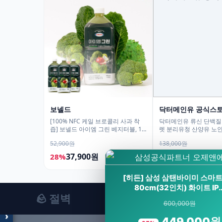
보넬드
닥터메인유 공식스
[100% NFC 케일 브로콜리 사과 착
닥터메인유 류신 단백질 
즙] 보넬드 아이엠 그린 베지터블, 1L,
렛 분리유청 산양유 노인
3개
정, 2개
52,900원
138,000원
37,900원
84,900원
28%
38%
모두의백화점
명품 · 패션 · 생활 총집합
[히든] 삼성 삼탠바이미 스마트
보기
80cm(32인치) 화이트 IP
🪨 절벽
600,000원
›
449,000원