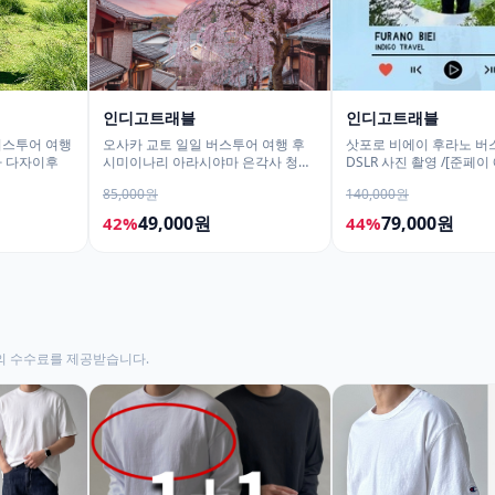
인디고트래블
인디고트래블
버스투어 여행
오사카 교토 일일 버스투어 여행 후
삿포로 비에이 후라노 버
타 다자이후
시미이나리 아라시야마 은각사 청수
DSLR 사진 촬영 /[준페이
사 철학의길
85,000원
140,000원
49,000원
79,000원
42%
44%
의 수수료를 제공받습니다.