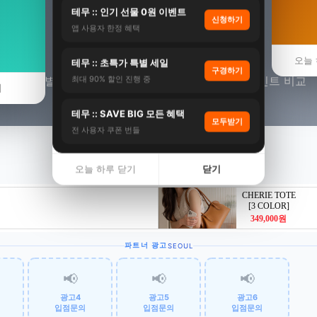
테무 :: 인기 선물 0원 이벤트
신청하기
앱 사용자 한정 혜택
🪨 서울 절벽
오늘 
테무 :: 초특가 특별 세일
구경하기
서울특별시 제주 주상절리·부산 태종대 절벽 뷰포인트 비교
최대 90% 할인 진행 중
기
테무 :: SAVE BIG 모든 혜택
모두받기
전 사용자 쿠폰 번들
오늘 하루 닫기
닫기
파트너 광고
SEOUL
📢
📢
📢
광고4
광고5
광고6
입점문의
입점문의
입점문의