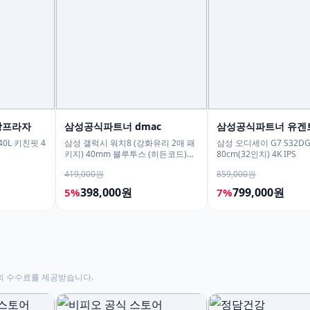
강프라자
삼성공식파트너 dmac
삼성공식파트너 유겐
0L 키친핏 4
삼성 갤럭시 워치8 (강화유리 2매 패
삼성 오디세이 G7 S32DG
키지) 40mm 블루투스 (히든코드)
80cm(32인치) 4K IPS
SM-L320
419,000원
859,000원
398,000원
799,000원
5%
7%
의 수수료를 제공받습니다.