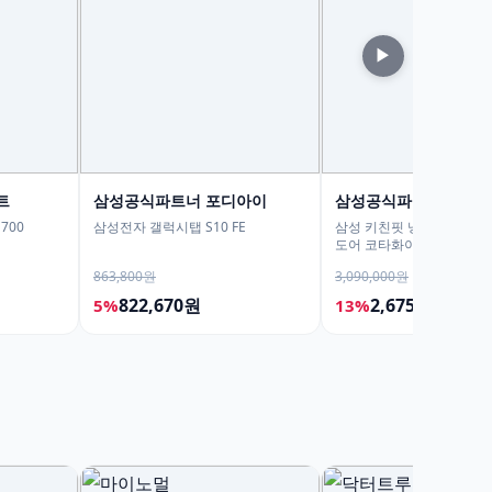
▶
트
삼성공식파트너 포디아이
삼성공식파트너 평강
700
삼성전자 갤럭시탭 S10 FE
삼성 키친핏 냉장고 640L 
도어 코타화이트
863,800원
3,090,000원
822,670원
2,675,000원
5%
13%