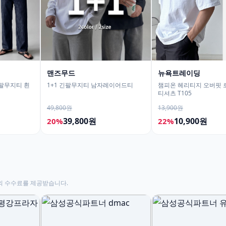
맨즈무드
뉴욕트레이딩
반팔무지티 흰
1+1 긴팔무지티 남자레이어드티
챔피온 헤리티지 오버핏 
티셔츠 T105
49,800원
13,900원
39,800원
10,900원
20%
22%
의 수수료를 제공받습니다.