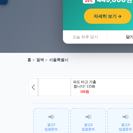
25%
자세히 보기 →
입점 · 제휴 문의
오늘 하루 닫기
닫
홈
>
절벽
>
서울특별시
📢
📢
📢
광고1
광고2
광고3
입점문의
입점문의
입점문의