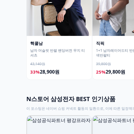
핵쿨남
직픽
남자 머슬핏 반팔 밴딩버전 무지 티
1+1 남자레이어드티 
셔츠
색반팔티
43,140원
39,800원
28,900원
29,800원
33%
25%
N스토어 삼성전자 BEST 인기상품
이 포스팅은 네이버 쇼핑 커넥트 활동의 일환으로, 이에 따른 일정액