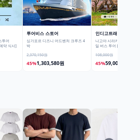
투어비스 스토어
인디고트래블
스투어
싱가포르 디즈니 어드벤처 크루즈 4
나고야 시라카와고 히다 다
 예약 식사]
박
일 버스 투어 [DSLR 사진
스]
2,370,150원
108,000원
1,303,580원
59,000원
45%
45%