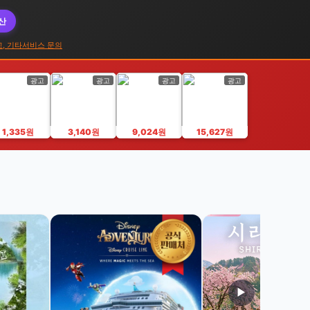
대산
고, 기타서비스 문의
광고
광고
광고
광고
1,335원
3,140원
9,024원
15,627원
▶