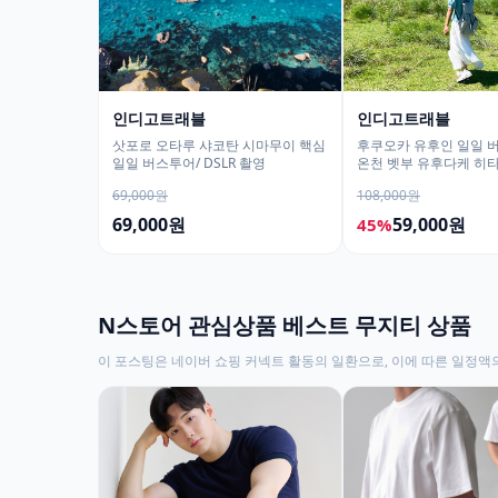
인디고트래블
인디고트래블
삿포로 오타루 샤코탄 시마무이 핵심
후쿠오카 유후인 일일 
일일 버스투어/ DSLR 촬영
온천 벳부 유후다케 히
69,000원
108,000원
69,000원
59,000원
45%
N스토어 관심상품 베스트 무지티 상품
이 포스팅은 네이버 쇼핑 커넥트 활동의 일환으로, 이에 따른 일정액