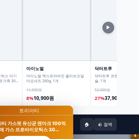
▶
마이노멀
닥터트루
오틱스 아기
마이노멀 엑스트라버진 올리브오일
닥터트루 코엔자임 Q10 코
온가족 30
마요네즈 260g, 1개
슐, 1개
11,900원
52,000원
10,900원
37,900원
8%
27%
티 가스핏 유산균 덴마크 100억
🏠
🪨 절벽
에 가스 프로바이오틱스 30…
‹