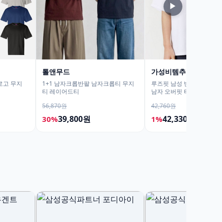
▶
톨앤무드
가성비템추천 매장현
로고 무지
1+1 남자크롭반팔 남자크롭티 무지
루즈핏 남성 반팔 티셔츠 
티 레이어드티
남자 오버핏 티셔츠 무지티
56,870원
42,760원
39,800원
42,330원
30%
1%