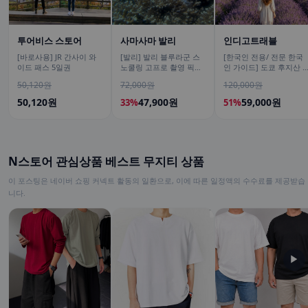
투어비스 스토어
사마사마 발리
인디고트래블
[바로사용] JR 간사이 와
[발리] 발리 블루라군 스
[한국인 전용/ 전문 한국
이드 패스 5일권
노쿨링 고프로 촬영 픽업
인 가이드] 도쿄 후지산 1
드랍 해양 수상 액티비티
일 버스투어 센겐공원 히
50,120원
72,000원
120,000원
체험 산호 열대어
카와시계점/DSLR 사진촬
영
50,120원
47,900원
59,000원
33%
51%
N스토어 관심상품 베스트 무지티 상품
이 포스팅은 네이버 쇼핑 커넥트 활동의 일환으로, 이에 따른 일정액의 수수료를 제공받습
니다.
▶