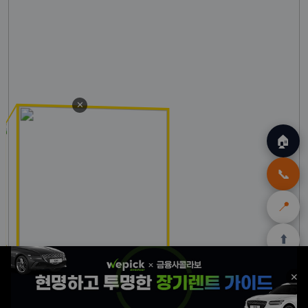
✕
🏠
📞
📍
⬆️
🏠
✈️
🛒
🎁
🛡️
✕
홈
트립
테무
쿠팡
여행
닷컴
쿠폰
할인
보험