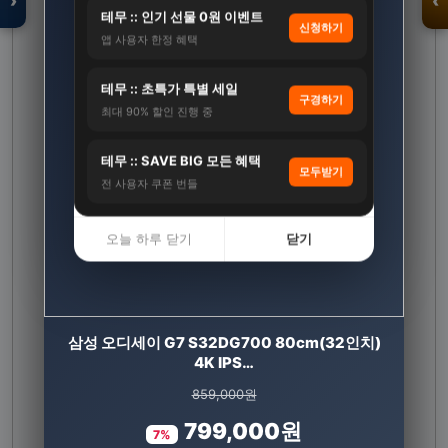
›
‹
테무 :: 인기 선물 0원 이벤트
신청하기
앱 사용자 한정 혜택
입점 · 제휴 문의
테무 :: 초특가 특별 세일
구경하기
최대 90% 할인 진행 중
테무 :: SAVE BIG 모든 혜택
모두받기
전 사용자 쿠폰 번들
오늘 하루 닫기
닫기
삼성 오디세이 G7 S32DG700 80cm(32인치)
[썸머 기획전] 루테인 지아잔틴 아스타잔틴 서목
태 추출물 식물성캡슐…
4K IPS…
200,000원
859,000원
799,000원
87,000원
7%
56%