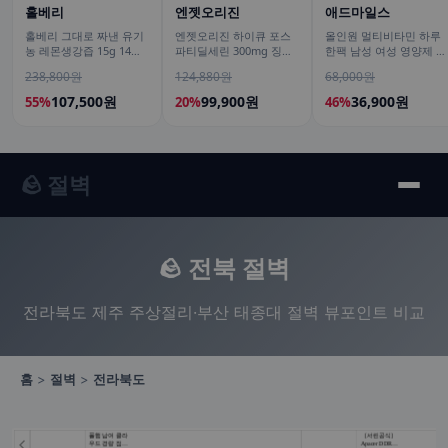
홀베리
엔젯오리진
애드마일스
홀베리 그대로 짜낸 유기
엔젯오리진 하이큐 포스
올인원 멀티비타민 하루
농 레몬생강즙 15g 14포,
파티딜세린 300mg 징코
한팩 남성 여성 영양제 오
12개
800 은행잎추출물 50캡
피스팩 22포, 1개
238,800원
124,880원
68,000원
슐, 5개
107,500원
99,900원
36,900원
55%
20%
46%
🪨 절벽
🪨 전북 절벽
전라북도 제주 주상절리·부산 태종대 절벽 뷰포인트 비교
홈
>
절벽
>
전라북도