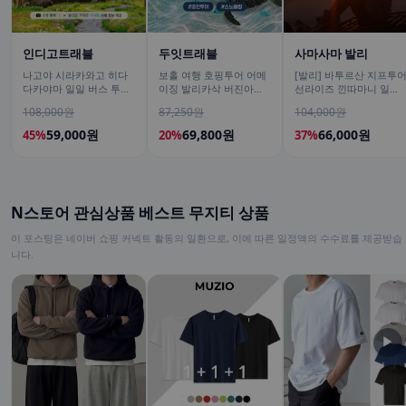
인디고트래블
두잇트래블
사마사마 발리
나고야 시라카와고 히다
보홀 여행 호핑투어 어메
[발리] 바투르산 지프투
다카야마 일일 버스 투어
이징 발리카삭 버진아일
선라이즈 낀따마니 일출
[DSLR 사진촬영 서비스]
랜드 돌고래 거북이 픽드
한국어가이드 우붓 짱구
108,000원
87,250원
104,000원
랍 포함
택시투어
59,000원
69,800원
66,000원
45%
20%
37%
N스토어 관심상품 베스트 무지티 상품
이 포스팅은 네이버 쇼핑 커넥트 활동의 일환으로, 이에 따른 일정액의 수수료를 제공받습
니다.
▶