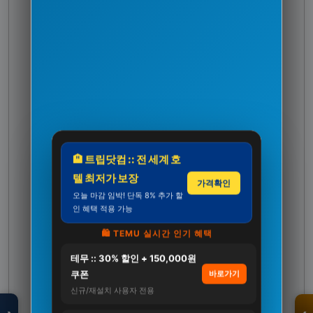
🏨 트립닷컴 :: 전 세계 호
텔 최저가 보장
가격확인
오늘 마감 임박! 단독 8% 추가 할
인 혜택 적용 가능
🛍️ TEMU 실시간 인기 혜택
테무 :: 30% 할인 + 150,000원
모두의백화점
명품 · 패션 · 생활
쿠폰
바로가기
총집합 보기
신규/재설치 사용자 전용