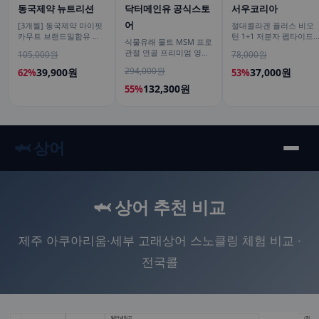
동국제약 뉴트리션
닥터메인유 공식스토
서우코리아
어
[3개월] 동국제약 마이핏
절대콜라겐 플러스 비오
카무트 브랜드밀함유 효
틴 1+1 저분자 펩타이드
식물유래 몰트 MSM 프로
소 골드 곡물 발효 역가수
피쉬 어류 어린 가루
관절 연골 프리미엄 영양
105,000원
78,000원
치 30포, 3개
120g
제 식이유황 엠에스엠 60
294,000원
39,900원
37,000원
62%
53%
정, 6개
132,300원
55%
🦈 상어
🦈 상어 추천 비교
제주 아쿠아리움·세부 고래상어 스노클링 체험 비교 ·
전국콜