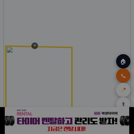
✕
🏠
📞
📍
⬆️
🏠
✈️
🛒
🎁
🛡️
✕
홈
트립
테무
쿠팡
여행
닷컴
쿠폰
할인
보험