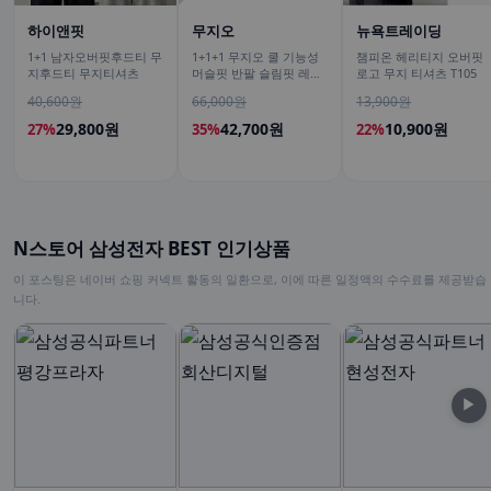
하이앤핏
무지오
뉴욕트레이딩
1+1 남자오버핏후드티 무
1+1+1 무지오 쿨 기능성
챔피온 헤리티지 오버핏
지후드티 무지티셔츠
머슬핏 반팔 슬림핏 레이
로고 무지 티셔츠 T105
어드 이너 짐웨어 무지 티
40,600원
66,000원
13,900원
셔츠
29,800원
42,700원
10,900원
27%
35%
22%
N스토어 삼성전자 BEST 인기상품
이 포스팅은 네이버 쇼핑 커넥트 활동의 일환으로, 이에 따른 일정액의 수수료를 제공받습
니다.
▶