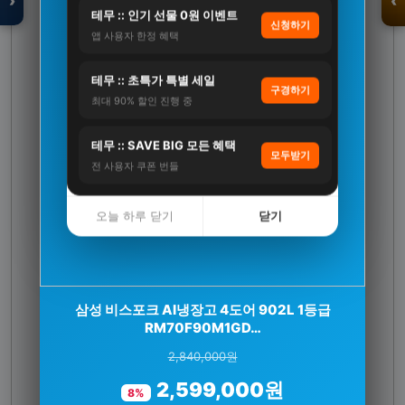
›
‹
테무 :: 인기 선물 0원 이벤트
신청하기
앱 사용자 한정 혜택
입점 · 제휴 문의
테무 :: 초특가 특별 세일
구경하기
최대 90% 할인 진행 중
테무 :: SAVE BIG 모든 혜택
모두받기
전 사용자 쿠폰 번들
오늘 하루 닫기
닫기
[3+1] 동국제약 마이핏 V 활성엽산 임신준비 임산
삼성 비스포크 AI냉장고 4도어 902L 1등급
RM70F90M1GD…
부영양 30정, 4개
2,840,000원
100,000원
2,599,000원
31,900원
8%
68%