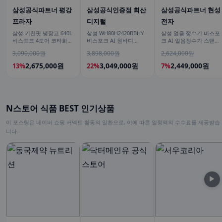
삼성공식파트너 평강
삼성공식인증점 회산
삼성공식파트너 현성
프라자
디지털
전자
삼성 키친핏 냉장고 640L
삼성 WH80H2420BBHY
삼성 얼음 정수기 비스포
비스포크 4도어 코타화이
비스포크 AI 원바디
크 AI 얼음정수기 스탠드
트
24kg+20kg 세제자동투
예쁜 일시불 비스코프 직
3,090,000원
3,898,000원
2,624,000원
입 1등급
수 냉온 정수
2,675,000원
3,049,000원
2,449,000원
13%
22%
7%
N스토어 식품 BEST 인기상품
이 포스팅은 네이버 쇼핑 커넥트 활동의 일환으로, 이에 따른 일정액의 수수료를 제공받습
니다.
▶