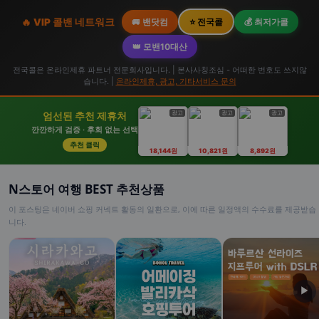
🔥 VIP 콜밴 네트워크
🚐 밴닷컴
⭐ 전국콜
💰 최저가콜
👑 모밴10대산
전국콜은 온라인제휴 파트너 전문회사입니다. | 본사사칭조심 - 어떠한 번호도 쓰지않
습니다. |
온라인제휴, 광고, 기타서비스 문의
광고
광고
광고
엄선된 추천 제휴처
깐깐하게 검증 · 후회 없는 선택
추천 클릭
18,144원
10,821원
8,892원
N스토어 여행 BEST 추천상품
이 포스팅은 네이버 쇼핑 커넥트 활동의 일환으로, 이에 따른 일정액의 수수료를 제공받습
니다.
▶