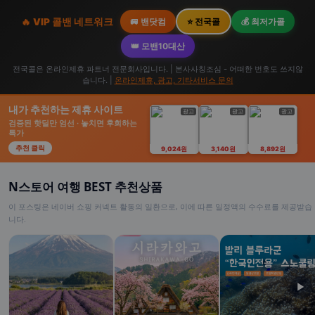
🔥 VIP 콜밴 네트워크
🚐 밴닷컴
⭐ 전국콜
💰 최저가콜
👑 모밴10대산
전국콜은 온라인제휴 파트너 전문회사입니다. | 본사사칭조심 - 어떠한 번호도 쓰지않
습니다. |
온라인제휴, 광고, 기타서비스 문의
내가 추천하는 제휴 사이트
광고
광고
광고
검증된 핫딜만 엄선 · 놓치면 후회하는
특가
추천 클릭
9,024원
3,140원
8,892원
N스토어 여행 BEST 추천상품
이 포스팅은 네이버 쇼핑 커넥트 활동의 일환으로, 이에 따른 일정액의 수수료를 제공받습
니다.
▶