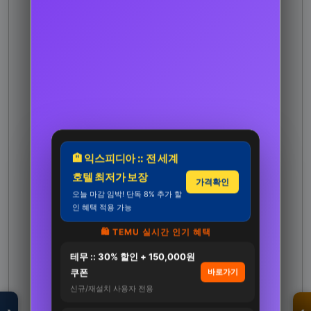
🏨 익스피디아 :: 전 세계
호텔 최저가 보장
가격확인
오늘 마감 임박! 단독 8% 추가 할
인 혜택 적용 가능
🛍️ TEMU 실시간 인기 혜택
테무 :: 30% 할인 + 150,000원
모두의백화점
명품 · 패션 · 생활
쿠폰
바로가기
총집합 보기
신규/재설치 사용자 전용