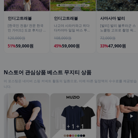
인디고트래블
인디고트래블
사마사마 발리
[한국인 전용/ 전문 한국
나고야 시라카와고 히다
[발리] 발리 블루라군 스
인 가이드] 도쿄 후지산 1
다카야마 일일 버스 투어
노쿨링 고프로 촬영 픽업
일 버스투어 센겐공원 히
[DSLR 사진촬영 서비스]
드랍 해양 수상 액티비티
120,000원
108,000원
72,000원
카와시계점/DSLR 사진촬
체험 산호 열대어
영
59,000원
59,000원
47,900원
51%
45%
33%
N스토어 관심상품 베스트 무지티 상품
이 포스팅은 네이버 쇼핑 커넥트 활동의 일환으로, 이에 따른 일정액의 수수료를 제공받습
니다.
▶