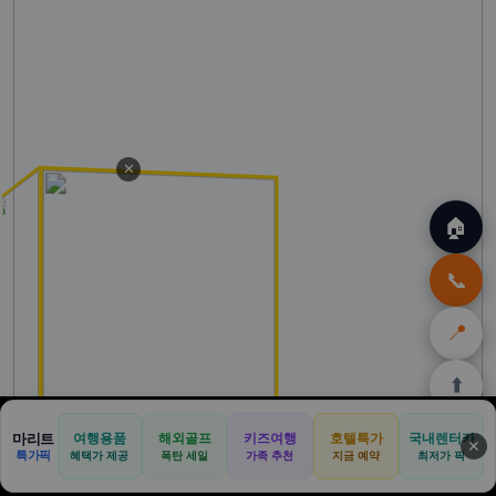
✕
🏠
📞
📍
⬆️
🏠
✈️
🛒
🎁
🛡️
마리트
여행용품
해외골프
키즈여행
호텔특가
국내렌터카
✕
특가픽
혜택가 제공
폭탄 세일
가족 추천
지금 예약
최저가 픽
홈
트립
테무
쿠팡
여행
닷컴
쿠폰
할인
보험