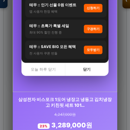
›
‹
테무 :: 인기 선물 0원 이벤트
신청하기
앱 사용자 한정 혜택
입점 · 제휴 문의
테무 :: 초특가 특별 세일
구경하기
최대 90% 할인 진행 중
테무 :: SAVE BIG 모든 혜택
모두받기
전 사용자 쿠폰 번들
오늘 하루 닫기
닫기
삼성전자 비스포크 1도어 냉장고 냉동고 김치냉장
연세 키즈텐 유산균 100억 프로바이오틱스 어린
이 유아 초등학생 유산…
고 키친핏 세트 101…
4,247,000원
92,000원
3,289,000원
72,700원
23%
21%