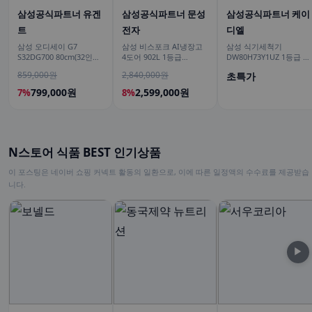
삼성공식파트너 유겐
삼성공식파트너 문성
삼성공식파트너 케이
트
전자
디엘
삼성 오디세이 G7
삼성 비스포크 AI냉장고
삼성 식기세척기
S32DG700 80cm(32인치)
4도어 902L 1등급
DW80H73Y1UZ 1등급 14
4K IPS
RM70F90M1GD 에센셜
인용 강력건조 대용량 AI
859,000원
2,840,000원
초특가
베이지 푸드쇼케이스
맞춤세척
799,000원
2,599,000원
7%
8%
N스토어 식품 BEST 인기상품
이 포스팅은 네이버 쇼핑 커넥트 활동의 일환으로, 이에 따른 일정액의 수수료를 제공받습
니다.
▶