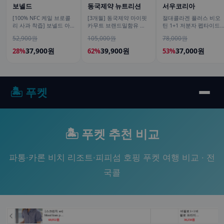
보넬드
동국제약 뉴트리션
서우코리아
[100% NFC 케일 브로콜
[3개월] 동국제약 마이핏
절대콜라겐 플러스 비오
리 사과 착즙] 보넬드 아
카무트 브랜드밀함유 효
틴 1+1 저분자 펩타이드
이엠 그린 베지터블, 1L, 3
소 골드 곡물 발효 역가수
피쉬 어류 어린 가루
52,900원
105,000원
78,000원
개
치 30포, 3개
120g
37,900원
39,900원
37,000원
28%
62%
53%
🏝️ 푸켓
🏝️ 푸켓 추천 비교
파통·카론 비치 리조트·피피섬 호핑 푸켓 여행 비교 · 전
국콜