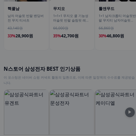
핵쿨남
무지오
톨앤무드
남자 머슬핏 반팔 밴딩버
1+1+1 무지오 쿨 기능성
1+1 남자크롭티 머슬핏반
전 무지 티셔츠
머슬핏 반팔 슬림핏 레이
팔 무지티 남자머슬핏반
어드 이너 짐웨어 무지 티
팔티
43,140원
66,000원
66,860원
셔츠
28,900원
42,700원
46,800원
33%
35%
30%
N스토어 삼성전자 BEST 인기상품
이 포스팅은 네이버 쇼핑 커넥트 활동의 일환으로, 이에 따른 일정액의 수수료를 제공받습
니다.
▶