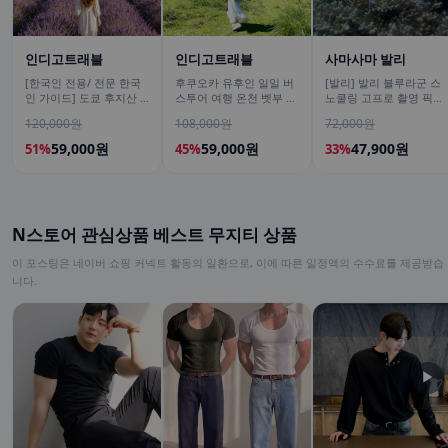
인디고트래블
인디고트래블
사마사마 발리
[한국인 전용/ 전문 한국
후쿠오카 유후인 일일 버
[발리] 발리 블루라군 스
인 가이드] 도쿄 후지산 1
스투어 여행 온천 벳부 유
노쿨링 고프로 촬영 픽업
일 버스투어 센겐공원 히
후다케 히타 다자이후
드랍 해양 수상 액티비티
120,000원
108,000원
72,000원
카와시계점/DSLR 사진촬
체험 산호 열대어
영
59,000원
59,000원
47,900원
51%
45%
33%
N스토어 관심상품 베스트 무지티 상품
이 포스팅은 네이버 쇼핑 커넥트 활동의 일환으로, 이에 따른 일정액의 수수료를 제공받습
니다.
▶