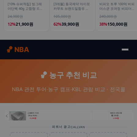
[10% 슈퍼적립] 빙그레
[3개월] 동국제약 마이핏
비피오 트루 100억 비피
더단백 40g 고함량 드링
카무트 브랜드밀함유 효
더스균 조여정 비피더스
크 더블초코 350ml 6개입
소 골드 곡물 발효 역가수
유산균 30캡슐, 6개
24,900원
105,000원
240,000원
고단백 단백질음료
치 30포, 3개
21,900원
39,900원
150,000원
12%
62%
38%
🏀 NBA
🏀 농구 추천 비교
NBA 관전 투어·농구 캠프·KBL 관람 비교 · 전국콜
파트너 광고
CALLVAN