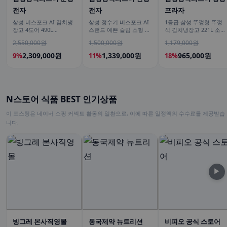
전자
전자
프라자
삼성 비스포크 AI 김치냉
삼성 정수기 비스포크 AI
1등급 삼성 뚜껑형 뚜껑
장고 4도어 490L
스탠드 예쁜 슬림 소형 일
식 김치냉장고 221L 소형
RK70F49M2ZD 에센셜 화
시불 비스코프 직수 냉온
술냉장고 2도어 세레네실
2,550,000원
1,500,000원
1,179,000원
이트 유산균아삭 숙성모
커피정수기
버 RP22C3111Z1
드
2,309,000원
1,339,000원
965,000원
9%
11%
18%
N스토어 식품 BEST 인기상품
이 포스팅은 네이버 쇼핑 커넥트 활동의 일환으로, 이에 따른 일정액의 수수료를 제공받습
니다.
▶
빙그레 본사직영몰
동국제약 뉴트리션
비피오 공식 스토어