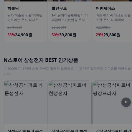
핵쿨남
톨앤무드
어반체이스
남자 머슬핏 반팔 어깨넓
1+1 남자머슬핏반팔티 어
버튼 헨리넥 티셔츠 긴팔
어보이는 무지 티셔츠
깨넓어보이는반팔 무지티
스판 무지 티 레이어드 이
흰색티셔츠
너 남녀공용 봄신상 남친
37,170원
56,860원
42,000원
룩
24,900원
39,800원
29,800원
33%
30%
29%
N스토어 삼성전자 BEST 인기상품
이 포스팅은 네이버 쇼핑 커넥트 활동의 일환으로, 이에 따른 일정액의 수수료를 제공받습
니다.
▶
삼성공식파트너 문성
삼성공식파트너 현성
삼성공식파트너 평강