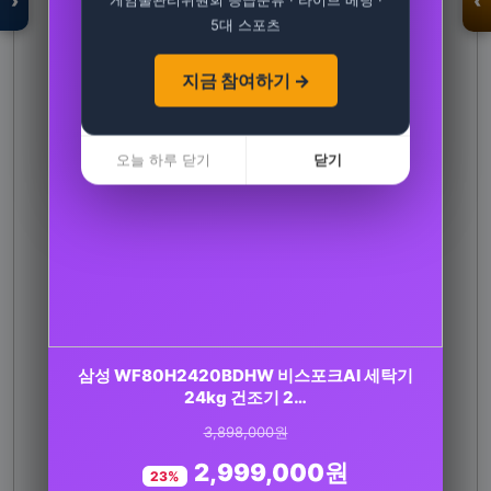
›
‹
5대 스포츠
지금 참여하기 →
입점 · 제휴 문의
오늘 하루 닫기
닫기
[3+1] 동국제약 마이핏 V 활성엽산 임신준비 임산
삼성 WF80H2420BDHW 비스포크AI 세탁기
부영양 30정, 4개
24kg 건조기 2…
3,898,000원
100,000원
2,999,000원
31,900원
23%
68%