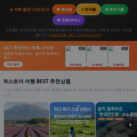
🔥 VIP 콜밴 네트워크
🚐 밴닷컴
⭐ 전국콜
💰 최저가콜
👑 모밴10대산
전국콜은 온라인제휴 파트너 전문회사입니다. | 본사사칭조심 - 어떠한 번호도 쓰지않
습니다. |
온라인제휴, 광고, 기타서비스 문의
내가 추천하는 제휴 사이트
광고
광고
광고
검증된 핫딜만 엄선 · 놓치면 후회하는
특가
추천 클릭
18,144원
3,140원
8,892원
N스토어 여행 BEST 추천상품
이 포스팅은 네이버 쇼핑 커넥트 활동의 일환으로, 이에 따른 일정액의 수수료를 제공받습
니다.
▶