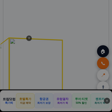
✕
🏠
📞
📍
⬆️
🏠
✈️
🛒
🎁
🛡️
트립닷컴
호텔특가
항공권
유럽열차
투어·티켓
렌트카
✕
특가픽
지금 예약
최저가 보장
최저가 픽
50% 할인
최저가 픽
홈
트립
테무
쿠팡
여행
닷컴
쿠폰
할인
보험