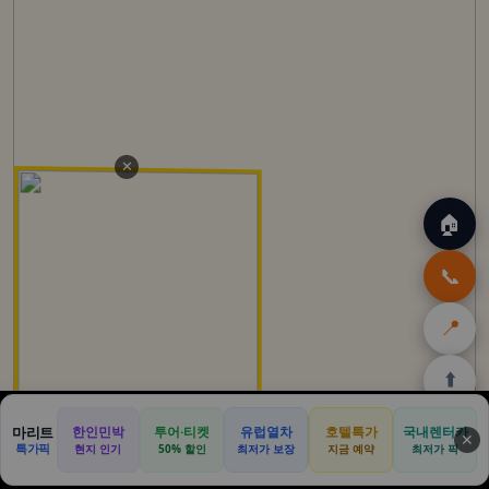
✕
🏠
📞
📍
⬆️
🏠
✈️
🛒
🎁
🛡️
마리트
한인민박
투어·티켓
유럽열차
호텔특가
국내렌터카
✕
특가픽
현지 인기
50% 할인
최저가 보장
지금 예약
최저가 픽
홈
트립
테무
쿠팡
여행
닷컴
쿠폰
할인
보험