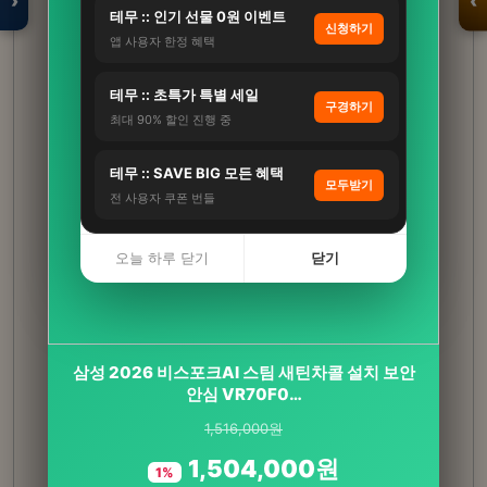
›
‹
테무 :: 인기 선물 0원 이벤트
신청하기
앱 사용자 한정 혜택
입점 · 제휴 문의
테무 :: 초특가 특별 세일
구경하기
최대 90% 할인 진행 중
테무 :: SAVE BIG 모든 혜택
모두받기
전 사용자 쿠폰 번들
오늘 하루 닫기
닫기
삼성 2026 비스포크AI 스팀 새틴차콜 설치 보안
안심 VR70F0…
뉴트원 코엔자임Q10 코큐텐 고순도저입자 항산
1,516,000원
화영양제 유비퀴논 유비퀴…
1,504,000원
1%
자세히 보기 →