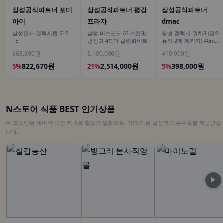
삼성공식파트너 포디
삼성공식파트너 평강
삼성공식파트너
아이
프라자
dmac
삼성전자 갤럭시탭 S10
삼성 비스포크 AI 키친핏
삼성 갤럭시 워치8 (강화
FE
냉장고 4도어 클린화이트
유리 2매 패키지) 40mm
블루투스 (히든코드) SM-
863,800원
3,190,000원
419,000원
L320
822,670원
2,514,000원
398,000원
5%
21%
5%
N스토어 식품 BEST 인기상품
이 포스팅은 네이버 쇼핑 커넥트 활동의 일환으로, 이에 따른 일정액의 수수료를 제공받습
니다.
▶