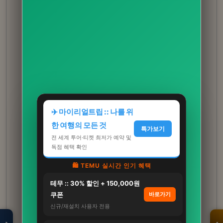
✈️ 마이리얼트립 :: 나를 위
한 여행의 모든 것
특가보기
전 세계 투어·티켓 최저가 예약 및
독점 혜택 확인
🛍️ TEMU 실시간 인기 혜택
테무 :: 30% 할인 + 150,000원
모두의백화점
명품 · 패션 · 생활
쿠폰
바로가기
총집합 보기
신규/재설치 사용자 전용