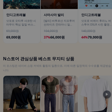
인디고트래블
사마사마 발리
인디고트래블
삿포로 오타루 샤코탄 시
[발리] 바투르산 지프투어
삿포로 비에이 후라노 버
마무이 핵심 일일 버스투
선라이즈 낀따마니 일출
스투어 DSLR 사진 촬영
어/ DSLR 촬영
한국어가이드 우붓 짱구
/[준페이 예약 식사]
69,000원
104,000원
140,000원
택시투어
69,000원
66,000원
79,000원
37%
44%
N스토어 관심상품 베스트 무지티 상품
이 포스팅은 네이버 쇼핑 커넥트 활동의 일환으로, 이에 따른 일정액의 수수료를 제공받습
니다.
▶