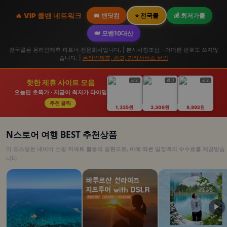
🔥 VIP 콜밴 네트워크
🚐 밴닷컴
⭐ 전국콜
💰 최저가콜
👑 모밴10대산
전국콜은 온라인제휴 파트너 전문회사입니다. | 본사사칭조심 - 어떠한 번호도 쓰지않
습니다. |
온라인제휴, 광고, 기타서비스 문의
광고
광고
광고
핫한 제휴 사이트 모음
오늘만 초특가 · 지금이 최저가 타이밍
추천 클릭
1,335원
3,308원
8,892원
N스토어 여행 BEST 추천상품
이 포스팅은 네이버 쇼핑 커넥트 활동의 일환으로, 이에 따른 일정액의 수수료를 제공받습
니다.
▶