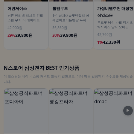
어반체이스
톨앤무드
가성비템추천 매장현
장업소용
버튼 헨리넥 티셔츠 긴팔
1+1 남자머슬핏반팔티 어
스판 무지 티 레이어드 이
깨넓어보이는반팔 무지티
루즈핏 남성 반팔 티셔츠
너 남녀공용 봄신상 남친
흰색티셔츠
빅사이즈 남자 오버핏 티
42,000원
56,860원
룩
셔츠 무지티셔츠 여름
42,760원
29,800원
39,800원
29%
30%
42,330원
1%
N스토어 삼성전자 BEST 인기상품
이 포스팅은 네이버 쇼핑 커넥트 활동의 일환으로, 이에 따른 일정액의 수수료를 제공받습
니다.
▶