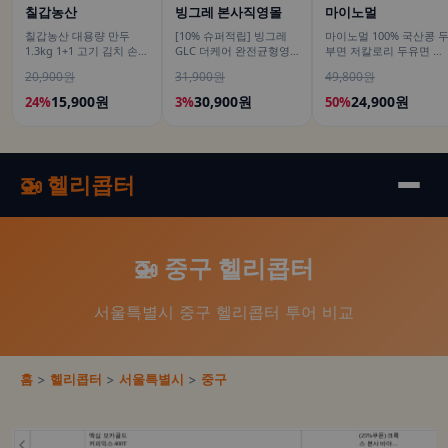
칠갑농산
빙그레 본사직영몰
마이노멀
칠갑농산 대용량 만두
[10% 슈퍼적립] 빙그레
마이노멀 100% 국산콩 
1.3kg 1+1 고기 김치 손만
GLC 더케어 완전균형영
부면 저칼로리 두유면 식
두 군만두
양식 고소한맛, 200ml, 18
단 단백 글루텐프리 180g
20,900원
31,900원
49,800원
개
10개입
15,900원
30,900원
24,900원
24%
3%
50%
🚁 헬리콥터
🚁 중구 헬리콥터
서울특별시 중구 헬리콥터 투어 비교
홈
>
헬리콥터
>
서울특별시
>
중구