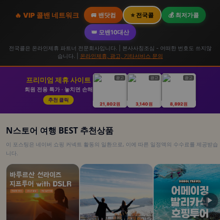
🔥 VIP 콜밴 네트워크
🚐 밴닷컴
⭐ 전국콜
💰 최저가콜
👑 모밴10대산
전국콜은 온라인제휴 파트너 전문회사입니다. | 본사사칭조심 - 어떠한 번호도 쓰지않
습니다. |
온라인제휴, 광고, 기타서비스 문의
광고
광고
광고
프리미엄 제휴 사이트
회원 전용 특가 · 놓치면 손해
추천 클릭
21,802원
3,140원
8,892원
N스토어 여행 BEST 추천상품
이 포스팅은 네이버 쇼핑 커넥트 활동의 일환으로, 이에 따른 일정액의 수수료를 제공받습
니다.
▶