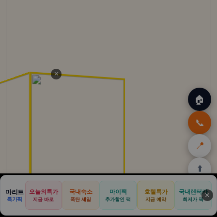
✕
🏠
📞
📍
⬆️
🏠
✈️
🛒
🎁
🛡️
마리트
오늘의특가
국내숙소
마이팩
호텔특가
국내렌터카
✕
특가픽
지금 바로
폭탄 세일
추가할인 팩
지금 예약
최저가 픽
홈
트립
테무
쿠팡
여행
닷컴
쿠폰
할인
보험