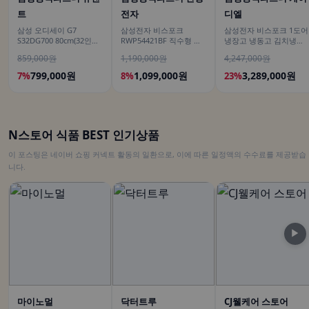
트
전자
디엘
삼성 오디세이 G7
삼성전자 비스포크
삼성전자 비스포크 1도어
S32DG700 80cm(32인치)
RWP54421BF 직수형 냉
냉장고 냉동고 김치냉장
4K IPS
온정수기 싱크대 빌트인
고 키친핏 세트 1017리터
859,000원
1,190,000원
4,247,000원
언더싱크 화이트
1등급 AI절약
799,000원
1,099,000원
3,289,000원
7%
8%
23%
N스토어 식품 BEST 인기상품
이 포스팅은 네이버 쇼핑 커넥트 활동의 일환으로, 이에 따른 일정액의 수수료를 제공받습
니다.
▶
마이노멀
닥터트루
CJ웰케어 스토어