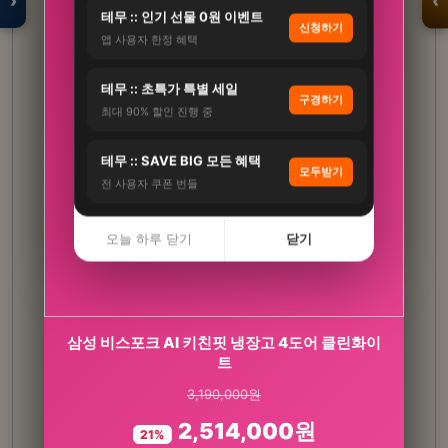
›
‹
테무 :: 인기 선물 0원 이벤트
신청하기
앱 사용자 한정 혜택
입점 · 제휴 문의
테무 :: 초특가 특별 세일
구경하기
최대 90% 할인 진행 중
테무 :: SAVE BIG 모든 혜택
모두받기
전 사용자 쿠폰 번들
오늘 하루 닫기
닫기
식물성 멜라토닌 5mg 미국 메라토닌 L 트립토판
삼성 비스포크 AI 키친핏 냉장고 4도어 클린화이
룰라바이
트
3,190,000원
33,600원
2,514,000원
19,800원
21%
41%