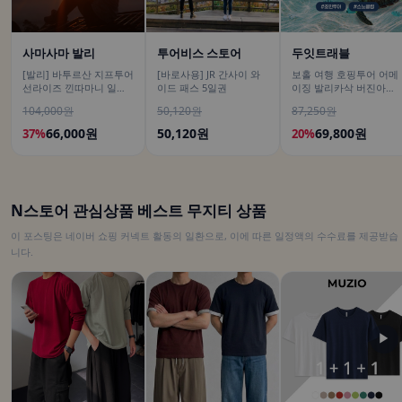
사마사마 발리
투어비스 스토어
두잇트래블
[발리] 바투르산 지프투어
[바로사용] JR 간사이 와
보홀 여행 호핑투어 어메
선라이즈 낀따마니 일출
이드 패스 5일권
이징 발리카삭 버진아일
한국어가이드 우붓 짱구
랜드 돌고래 거북이 픽드
104,000원
50,120원
87,250원
택시투어
랍 포함
66,000원
50,120원
69,800원
37%
20%
N스토어 관심상품 베스트 무지티 상품
이 포스팅은 네이버 쇼핑 커넥트 활동의 일환으로, 이에 따른 일정액의 수수료를 제공받습
니다.
▶