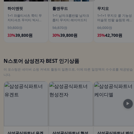
하이앤핏
톨앤무드
무지오
1+1 와플티셔츠 쭉티 무
1+1 남자크롭반팔 남자크
1+1+1 무지오 쿨 기능성
지티셔츠 무지티 빅사이
롭티 무지티 레이어드티
머슬핏 반팔 슬림핏 레이
즈긴팔티
어드 이너 짐웨어 무지 티
59,800원
56,870원
66,000원
셔츠
39,800원
39,800원
42,700원
33%
30%
35%
N스토어 삼성전자 BEST 인기상품
이 포스팅은 네이버 쇼핑 커넥트 활동의 일환으로, 이에 따른 일정액의 수수료를 제공받습
니다.
▶
삼성공식파트너 유겐
삼성공식파트너 현성
삼성공식파트너 케이