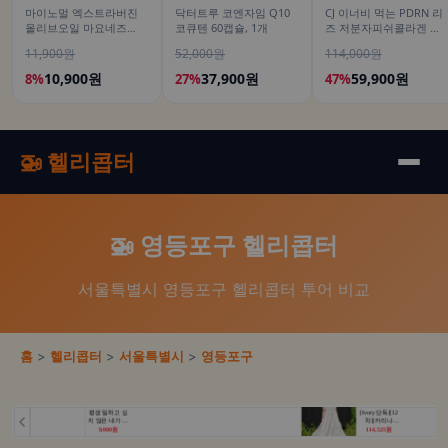
마이노멀 엑스트라버진
닥터트루 코엔자임 Q10
CJ 이너비 먹는 PDRN 리
올리브오일 마요네즈
코큐텐 60캡슐, 1개
즈 저분자피쉬콜라겐 히
260g, 1개
알루론산 뮤신 스틱젤리
11,900원
52,000원
114,000원
14포, 3개
10,900원
37,900원
59,900원
8%
27%
47%
🚁 헬리콥터
🚁 영등포구 헬리콥터
서울특별시 영등포구 헬리콥터 투어 비교
홈
>
헬리콥터
>
서울특별시
>
영등포구