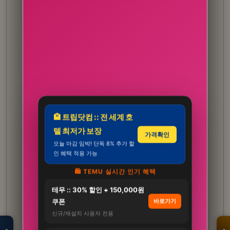
🏨 트립닷컴 :: 전 세계 호
텔 최저가 보장
가격확인
오늘 마감 임박! 단독 8% 추가 할
인 혜택 적용 가능
🛍️ TEMU 실시간 인기 혜택
테무 :: 30% 할인 + 150,000원
모두의백화점
명품 · 패션 · 생활
쿠폰
바로가기
총집합 보기
신규/재설치 사용자 전용