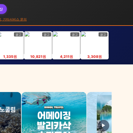
대산
고, 기타서비스 문의
광고
광고
광고
광고
1,335원
10,821원
4,211원
3,308원
▶