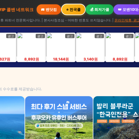
 VIP 콜밴 네트워크
🚐 밴닷컴
⭐ 전국콜
💰 최저가콜
👑 모밴10
 파트너 전문회사입니다. | 본사사칭조심 - 어떠한 번호도 쓰지않습니다. |
온라인제휴, 광
광고
광고
광고
광고
광고
,627원
8,892원
18,144원
3,140원
8,892원
의 수수료를 제공받습니다.