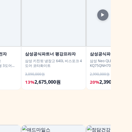
▶
전자
삼성공식파트너 평강프라자
삼성공식파트너 다솜
고
삼성 키친핏 냉장고 640L 비스포크 4
삼성 Neo QLED 189cm(7
형 3도어
도어 코타화이트
KQ75QNH70AFXKR AI TV
3,090,000원
2,990,000원
2,675,000원
2,390,000원
13%
20%