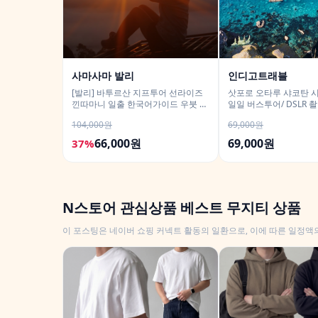
사마사마 발리
인디고트래블
[발리] 바투르산 지프투어 선라이즈
삿포로 오타루 샤코탄 
낀따마니 일출 한국어가이드 우붓 짱
일일 버스투어/ DSLR 
구 택시투어
104,000원
69,000원
66,000원
69,000원
37%
N스토어 관심상품 베스트 무지티 상품
이 포스팅은 네이버 쇼핑 커넥트 활동의 일환으로, 이에 따른 일정액