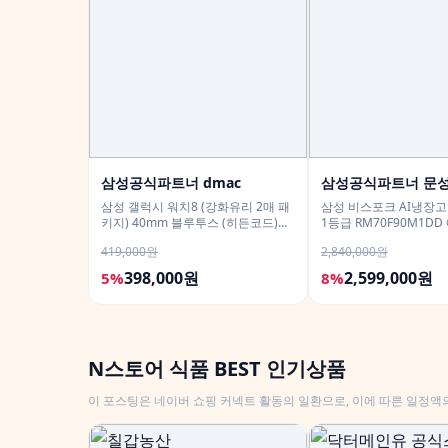
삼성공식파트너 dmac
삼성공식파트너 문
삼성 갤럭시 워치8 (강화유리 2매 패
삼성 비스포크 AI냉장고 
키지) 40mm 블루투스 (히든코드)
1등급 RM70F90M1D
SM-L320
메탈 푸드쇼케이스
419,000원
2,840,000원
398,000원
2,599,000원
5%
8%
N스토어 식품 BEST 인기상품
이 포스팅은 네이버 쇼핑 커넥트 활동의 일환으로, 이에 따른 일정액