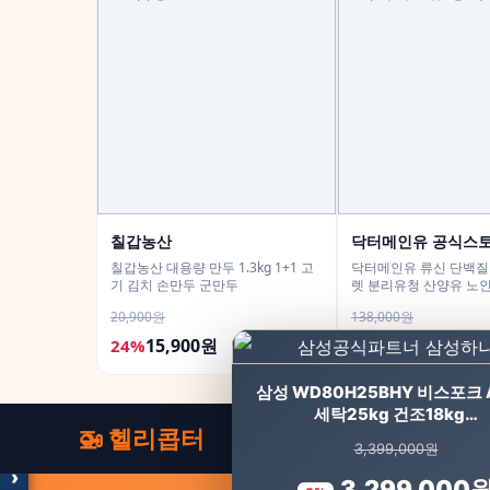
칠갑농산
닥터메인유 공식스
칠갑농산 대용량 만두 1.3kg 1+1 고
닥터메인유 류신 단백질 
기 김치 손만두 군만두
렛 분리유청 산양유 노인
정, 2개
20,900원
138,000원
15,900원
84,900원
24%
38%
모두의백화점
명품 · 패션 · 생활 총집합
삼성 WD80H25BHY 비스포크 
보기
세탁25kg 건조18kg…
🚁 헬리콥터
3,399,000원
›
3,299,000