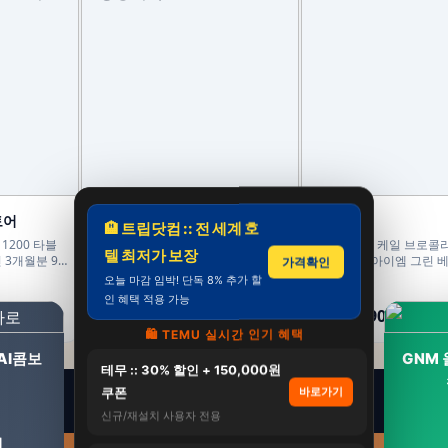
토어
홍동비책
보넬드
🏨 트립닷컴 :: 전 세계 호
1200 타블
(총 4박스 120포 4개월분) 흑염소 매
[100% NFC 케일 브로콜
텔 최저가 보장
 3개월분 90
니아 이경제 흑염소 스틱 액기스 즙
즙] 보넬드 아이엠 그린 베지
가격확인
진액 국내산 이경재 30포 15ml, 4개
3개
오늘 마감 임박! 단독 8% 추가 할
299,900원
52,900원
인 혜택 적용 가능
189,900원
37,900원
37%
28%
🛍️ TEMU 실시간 인기 혜택
AI콤보
GNM 
테무 :: 30% 할인 + 150,000원
쿠폰
바로가기
신규/재설치 사용자 전용
원