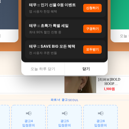
테무 :: 인기 선물 0원 이벤트
신청하기
앱 사용자 한정 혜택
🚁 동작구 헬리콥터
테무 :: 초특가 특별 세일
구경하기
서울특별시 동작구 헬리콥터 투어 비교
최대 90% 할인 진행 중
기
오늘 
테무 :: SAVE BIG 모든 혜택
모두받기
전 사용자 쿠폰 번들
오늘 하루 닫기
닫기
파트너 광고
SEOUL
📢
📢
📢
광고4
광고5
광고6
입점문의
입점문의
입점문의