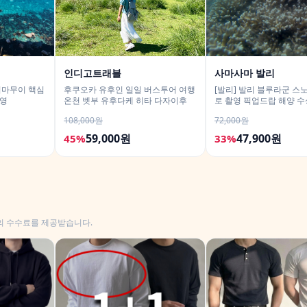
인디고트래블
사마사마 발리
시마무이 핵심
후쿠오카 유후인 일일 버스투어 여행
[발리] 발리 블루라군 스
촬영
온천 벳부 유후다케 히타 다자이후
로 촬영 픽업드랍 해양 수
티 체험 산호 열대어
108,000원
72,000원
59,000원
47,900원
45%
33%
의 수수료를 제공받습니다.