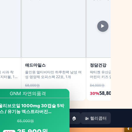
▶
애드마일스
정담건강
리 사과 착
올인원 멀티비타민 하루한팩 남성 여
락티젠 유산균 프로바이오
터블, 1L,
성 영양제 오피스팩 22포, 1개
어린이 키즈 임산부 성인 온
포, 2개
68,000원
84,000원
36,900원
58,800원
46%
30%
올리브오일 1000mg 30캡슐 5박
스 / 유기농 엑스트라버진…
🏠
🚁 헬리콥터
65,000원
‹
25,900원