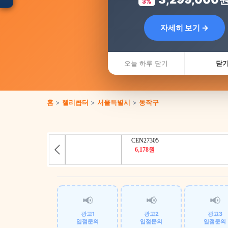
3%
자세히 보기 →
입점 · 제휴 문의
오늘 하루 닫기
닫
홈
>
헬리콥터
>
서울특별시
>
동작구
📢
📢
📢
광고1
광고2
광고3
입점문의
입점문의
입점문의