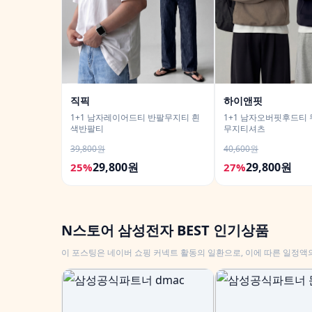
직픽
하이앤핏
1+1 남자레이어드티 반팔무지티 흰
1+1 남자오버핏후드티
색반팔티
무지티셔츠
39,800원
40,600원
29,800원
29,800원
25%
27%
N스토어 삼성전자 BEST 인기상품
이 포스팅은 네이버 쇼핑 커넥트 활동의 일환으로, 이에 따른 일정액