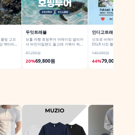
두잇트래블
인디고트래블
노쿨링 고프
보홀 여행 호핑투어 어메이징 발리카
삿포로 비에이 후라노 버
상 액티비
삭 버진아일랜드 돌고래 거북이 픽드
DSLR 사진 촬영 /[준페이 
랍 포함
87,250원
140,000원
69,800원
79,000원
20%
44%