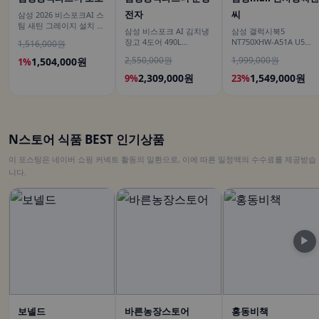
전자
씨
삼성 2026 비스포크AI 스
팀 새틴 그레이지 설치 보
삼성 비스포크 AI 김치냉
삼성 갤럭시북5
안 안심 VR70F00AGG
장고 4도어 490L
NT750XHW-A51A U5
1,516,000원
RK70F49M2GD 에센셜
16GB 대학생 사무용 인
2,550,000원
1,999,000원
1,504,000원
1%
베이지 유산균아삭 숙성
용 학생용 노트북
모드
2,309,000원
1,549,000원
9%
23%
N스토어 식품 BEST 인기상품
이 포스팅은 네이버 쇼핑 커넥트 활동의 일환으로, 이에 따른 일정액의 수수료를 제공받습
니다.
▶
보넬드
바른농장스토어
홍동비책