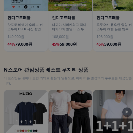
인디고트래블
인디고트래블
인디고트래블
삿포로 비에이 후라노 버
나고야 시라카와고 히다
후쿠오카 유후인 일일 버
스투어 DSLR 사진 촬영
다카야마 일일 버스 투어
스투어 여행 온천 벳부 유
/[준페이 예약 식사]
[DSLR 사진촬영 서비스]
후다케 히타 다자이후
140,000원
108,000원
108,000원
79,000원
59,000원
59,000원
44%
45%
45%
N스토어 관심상품 베스트 무지티 상품
이 포스팅은 네이버 쇼핑 커넥트 활동의 일환으로, 이에 따른 일정액의 수수료를 제공받습
니다.
▶