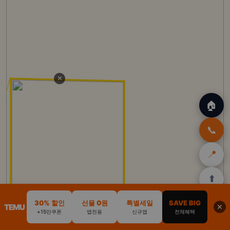
✕
🏠
📞
📍
⬆️
🏠
✈️
🛒
🎁
🛡️
30% 할인
선물 0원
특별세일
SAVE BIG
TEMU
✕
+15만쿠폰
앱전용
신규앱
전체혜택
홈
트립
테무
쿠팡
여행
닷컴
쿠폰
할인
보험