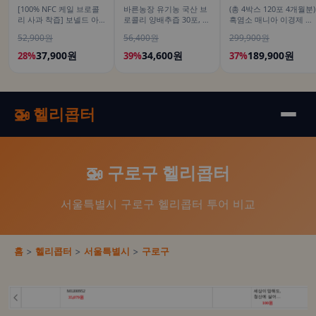
[100% NFC 케일 브로콜
바른농장 유기농 국산 브
(총 4박스 120포 4개월분)
리 사과 착즙] 보넬드 아
로콜리 양배추즙 30포, 1
흑염소 매니아 이경제 흑
이엠 그린 베지터블, 1L, 3
개
염소 스틱 액기스 즙 진액
52,900원
56,400원
299,900원
개
국내산 이경재 30포
15ml, 4개
37,900원
34,600원
189,900원
28%
39%
37%
🚁 헬리콥터
🚁 구로구 헬리콥터
서울특별시 구로구 헬리콥터 투어 비교
홈
>
헬리콥터
>
서울특별시
>
구로구