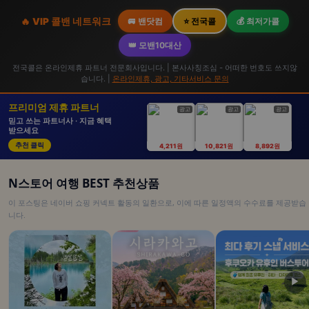
🔥 VIP 콜밴 네트워크
🚐 밴닷컴
⭐ 전국콜
💰 최저가콜
👑 모밴10대산
전국콜은 온라인제휴 파트너 전문회사입니다. | 본사사칭조심 - 어떠한 번호도 쓰지않
습니다. |
온라인제휴, 광고, 기타서비스 문의
프리미엄 제휴 파트너
광고
광고
광고
믿고 쓰는 파트너사 · 지금 혜택
받으세요
추천 클릭
4,211원
10,821원
8,892원
N스토어 여행 BEST 추천상품
이 포스팅은 네이버 쇼핑 커넥트 활동의 일환으로, 이에 따른 일정액의 수수료를 제공받습
니다.
▶