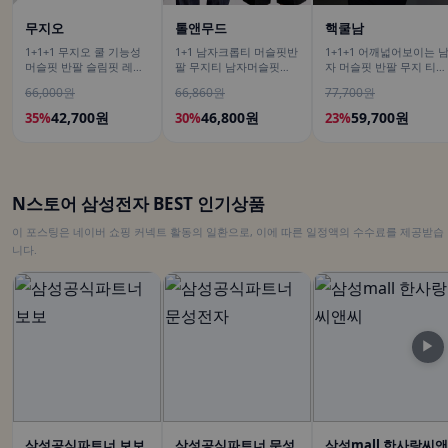
무지오
톨앤무드
핵쿨남
1+1+1 무지오 쿨 기능성
1+1 남자크롭티 머슬핏반
1+1+1 어깨넓어보이는 
머슬핏 반팔 슬림핏 레이
팔 무지티 남자머슬핏반
자 머슬핏 반팔 무지 티셔
어드 이너 짐웨어 무지 티
팔티
츠
66,000원
66,860원
77,700원
셔츠
42,700원
46,800원
59,700원
35%
30%
23%
N스토어 삼성전자 BEST 인기상품
이 포스팅은 네이버 쇼핑 커넥트 활동의 일환으로, 이에 따른 일정액의 수수료를 제공받습
니다.
▶
삼성공식파트너 보보
삼성공식파트너 문성
삼성mall 한사랑씨앤