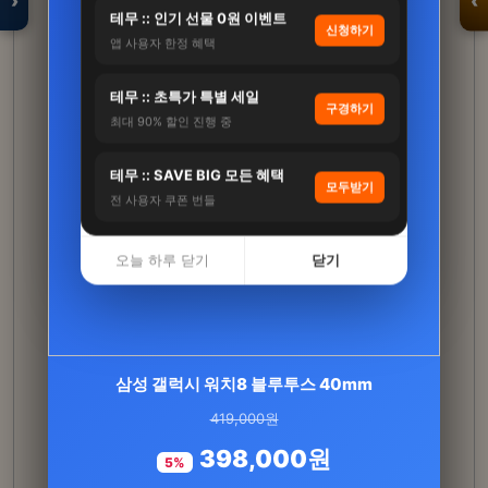
›
‹
테무 :: 인기 선물 0원 이벤트
신청하기
앱 사용자 한정 혜택
입점 · 제휴 문의
테무 :: 초특가 특별 세일
구경하기
최대 90% 할인 진행 중
테무 :: SAVE BIG 모든 혜택
모두받기
전 사용자 쿠폰 번들
오늘 하루 닫기
닫기
트러스티푸드 동결건조 야채간식 채소믹스 50g
삼성 갤럭시 워치8 블루투스 40mm
강아지 저지방 저칼로리…
419,000원
21,500원
398,000원
5%
17,000원
21%