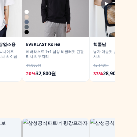
▶
장업소용
EVERLAST Korea
핵쿨남
 빅사이즈
에버라스트 1+1 남성 레귤러핏 긴팔
남자 머슬핏 반팔 밴딩버전
티셔츠 여름
티셔츠 무지티
셔츠
41,000원
43,140원
32,800원
28,900원
20%
33%