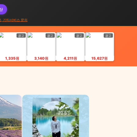
대산
고, 기타서비스 문의
광고
광고
광고
광고
1,335원
3,140원
4,211원
15,627원