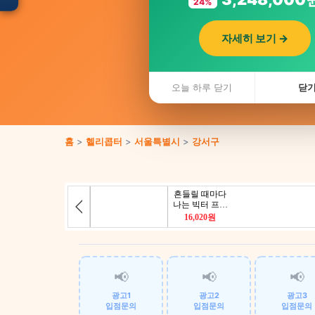
24%
자세히 보기 →
입점 · 제휴 문의
오늘 하루 닫기
닫
홈
>
헬리콥터
>
서울특별시
>
강서구
📢
📢
📢
광고1
광고2
광고3
입점문의
입점문의
입점문의