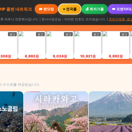
 VIP 콜밴 네트워크
🚐 밴닷컴
⭐ 전국콜
💰 최저가콜
👑 모밴10
 파트너 전문회사입니다. | 본사사칭조심 - 어떠한 번호도 쓰지않습니다. |
온라인제휴, 광
광고
광고
광고
광고
광고
,308원
8,892원
9,024원
10,821원
8,892원
의 수수료를 제공받습니다.