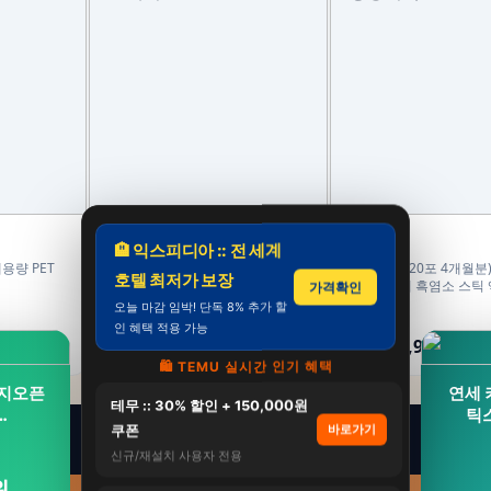
홀베리
홍동비책
🏨 익스피디아 :: 전 세계
용량 PET
홀베리 그대로 짜낸 유기농 레몬생강
(총 4박스 120포 4개월분
호텔 최저가 보장
즙 15g 14포, 12개
니아 이경제 흑염소 스틱 
가격확인
진액 국내산 이경재 30포 1
오늘 마감 임박! 단독 8% 추가 할
238,800원
299,900원
인 혜택 적용 가능
107,500원
189,900원
55%
37%
🛍️ TEMU 실시간 인기 혜택
이지오픈
연세 
테무 :: 30% 할인 + 150,000원
…
틱
쿠폰
바로가기
신규/재설치 사용자 전용
원