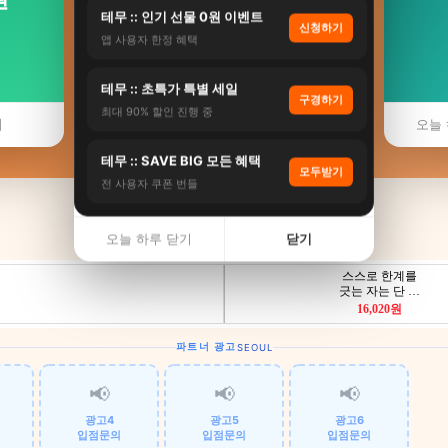
테무 :: 인기 선물 0원 이벤트
신청하기
앱 사용자 한정 혜택
🚁 강서구 헬리콥터
테무 :: 초특가 특별 세일
구경하기
서울특별시 강서구 헬리콥터 투어 비교
최대 90% 할인 진행 중
기
오늘 
테무 :: SAVE BIG 모든 혜택
모두받기
전 사용자 쿠폰 번들
오늘 하루 닫기
닫기
파트너 광고
SEOUL
📢
📢
📢
광고4
광고5
광고6
입점문의
입점문의
입점문의