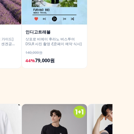
인디고트래블
 가이드]
삿포로 비에이 후라노 버스투어
어 센겐공원
DSLR 사진 촬영 /[준페이 예약 식사]
진촬영
140,000원
79,000원
44%