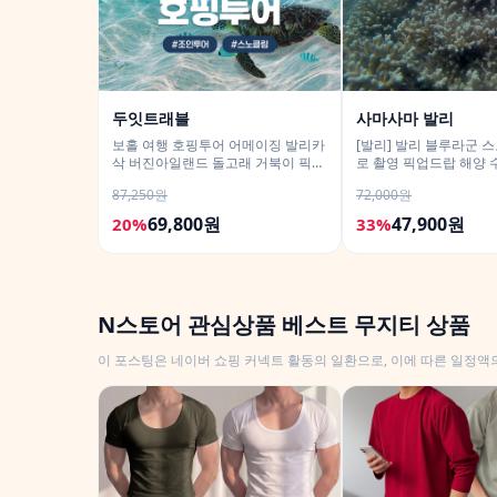
두잇트래블
사마사마 발리
보홀 여행 호핑투어 어메이징 발리카
[발리] 발리 블루라군 
삭 버진아일랜드 돌고래 거북이 픽드
로 촬영 픽업드랍 해양 
랍 포함
티 체험 산호 열대어
87,250원
72,000원
69,800원
47,900원
20%
33%
N스토어 관심상품 베스트 무지티 상품
이 포스팅은 네이버 쇼핑 커넥트 활동의 일환으로, 이에 따른 일정액