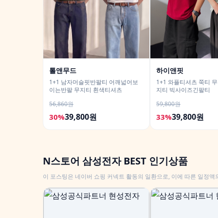
톨앤무드
하이앤핏
1+1 남자머슬핏반팔티 어깨넓어보
1+1 와플티셔츠 쭉티 
이는반팔 무지티 흰색티셔츠
지티 빅사이즈긴팔티
56,860원
59,800원
39,800원
39,800원
30%
33%
N스토어 삼성전자 BEST 인기상품
이 포스팅은 네이버 쇼핑 커넥트 활동의 일환으로, 이에 따른 일정액