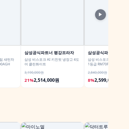
▶
삼성공식파트너 평강프라자
삼성공식파트너 문성
스팀 새틴차
삼성 비스포크 AI 키친핏 냉장고 4도
삼성 비스포크 AI냉장고 4도
00AGH
어 클린화이트
1등급 RM70F90M1DD 
메탈 푸드쇼케이스
3,190,000원
2,840,000원
2,514,000원
2,599,000원
21%
8%