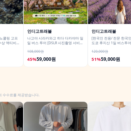
인디고트래블
인디고트래블
스노쿨링 고프
나고야 시라카와고 히다 다카야마 일
[한국인 전용/ 전문 한국인
수상 액티비
일 버스 투어 [DSLR 사진촬영 서비
도쿄 후지산 1일 버스투
스]
히카와시계점/DSLR 사
108,000원
120,000원
59,000원
59,000원
45%
51%
의 수수료를 제공받습니다.