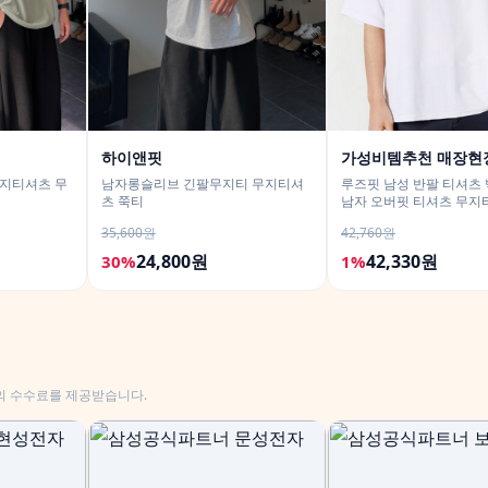
하이앤핏
가성비템추천 매장현
무지티셔츠 무
남자롱슬리브 긴팔무지티 무지티셔
루즈핏 남성 반팔 티셔츠
츠 쭉티
남자 오버핏 티셔츠 무지
35,600원
42,760원
24,800원
42,330원
30%
1%
의 수수료를 제공받습니다.