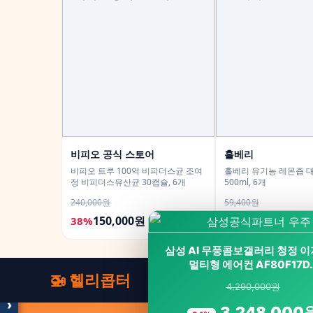
비피오 공식 스토어
홀베리
비피오 트루 100억 비피더스균 조여
홀베리 유기농 레몬즙 대
정 비피더스유산균 30캡슐, 6개
500ml, 6개
240,000원
59,400원
150,000원
45,400원
38%
24%
모두의백화점
명품 · 패션 · 생활 총집합
삼성 AI 무풍콤보갤러리 청정 
보기
멀티형 에어컨 AF80F17D
🚁 헬리콥터
4,290,000원
›
3,248,000