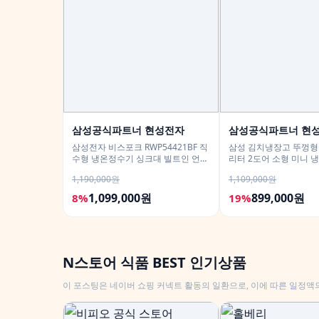
삼성공식파트너 현성전자
삼성공식파트너 현
삼성전자 비스포크 RWP54421BF 직
삼성 김치냉장고 뚜껑형 
수형 냉온정수기 싱크대 빌트인 언더
리터 2도어 소형 미니 냉
싱크 화이트
1,190,000원
1,109,000원
1,099,000원
899,000원
8%
19%
N스토어 식품 BEST 인기상품
이 포스팅은 네이버 쇼핑 커넥트 활동의 일환으로, 이에 따른 일정액