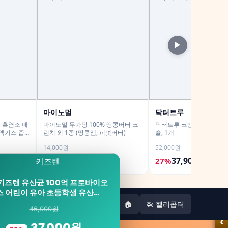
▶
마이노멀
닥터트루
) 흑염소 매
마이노멀 무가당 100% 땅콩버터 크
닥터트루 코엔자임 Q10 코
액기스 즙
런치 외 1종 (땅콩잼, 피넛버터)
슐, 1개
5ml, 4개
14,000원
52,000원
11,900원
37,900원
15%
27%
키즈텐 유산균 100억 프로바이오
스 어린이 유아 초등학생 유산…
🏠
🚁 헬리콥터
46,000원
‹
37,000원