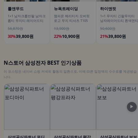
톨앤무드
뉴욕트레이딩
하이앤핏
1+1 남자크롭반팔 남자크
챔피온 헤리티지 오버핏
1+1 무지티 긴팔무지티
롭티 무지티 레이어드티
로고 무지 티셔츠 T105
남자레이어드티 흰색면
56,870원
13,900원
50,600원
39,800원
10,900원
39,800원
30%
22%
21%
N스토어 삼성전자 BEST 인기상품
이 포스팅은 네이버 쇼핑 커넥트 활동의 일환으로, 이에 따른 일정액의 수수료를 제공받습
니다.
▶
삼성공식파트너 포디
삼성공식파트너 평강
삼성공식파트너 보보