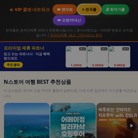
🔥 VIP 콜밴 네트워크
🚐 밴닷컴
⭐ 전국콜
💰 최저가콜
👑 모밴10대산
전국콜은 온라인제휴 파트너 전문회사입니다. | 본사사칭조심 - 어떠한 번호도 쓰지않
습니다. |
온라인제휴, 광고, 기타서비스 문의
프리미엄 제휴 파트너
광고
광고
광고
믿고 쓰는 파트너사 · 지금 혜택
받으세요
추천 클릭
1,335원
3,308원
8,892원
N스토어 여행 BEST 추천상품
이 포스팅은 네이버 쇼핑 커넥트 활동의 일환으로, 이에 따른 일정액의 수수료를 제공받습
니다.
▶