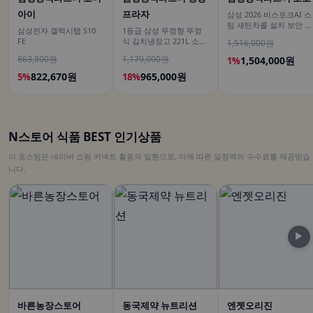
아이
프라자
삼성 2026 비스포크AI 스
팀 새틴차콜 설치 보안 안
삼성전자 갤럭시탭 S10
1등급 삼성 뚜껑형 뚜껑
심 VR70F00AGH
FE
식 김치냉장고 221L 소형
1,516,000원
술냉장고 2도어 세레네실
863,800원
1,179,000원
1,504,000원
1%
버 RP22C3111Z1
822,670원
965,000원
5%
18%
N스토어 식품 BEST 인기상품
이 포스팅은 네이버 쇼핑 커넥트 활동의 일환으로, 이에 따른 일정액의 수수료를 제공받습
니다.
▶
바른농장스토어
동국제약 뉴트리션
엔젯오리진