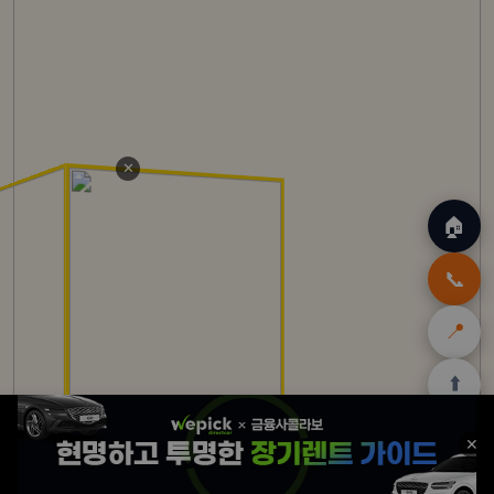
✕
🏠
📞
📍
⬆️
🏠
✈️
🛒
🎁
🛡️
✕
홈
트립
테무
쿠팡
여행
닷컴
쿠폰
할인
보험