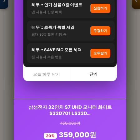
›
‹
테무 :: 인기 선물 0원 이벤트
신청하기
앱 사용자 한정 혜택
입점 · 제휴 문의
테무 :: 초특가 특별 세일
구경하기
최대 90% 할인 진행 중
테무 :: SAVE BIG 모든 혜택
모두받기
전 사용자 쿠폰 번들
오늘 하루 닫기
닫기
철갑상어 콘드로이친 보스웰리아 1400파워 상어
삼성전자 32인치 S7 UHD 모니터 화이트
연골 CS6형 저분자콜…
S32D701 LS32D…
450,000원
267,000원
359,000원
162,000원
20%
39%