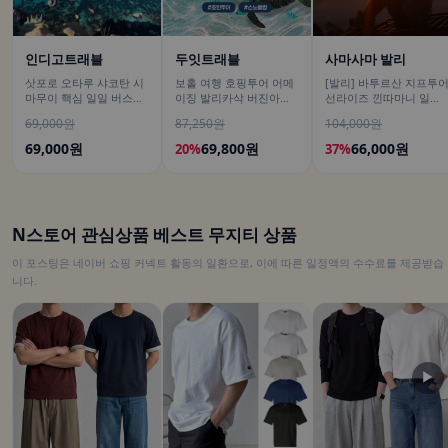
인디고트래블
두잇트래블
사마사마 발리
삿포로 오타루 샤코탄 시
보홀 여행 호핑투어 어메
[발리] 바투르산 지프투
마무이 핵심 일일 버스투
이징 발리카삭 버진아일
선라이즈 낀따마니 일출
어/ DSLR 촬영
랜드 돌고래 거북이 픽드
한국어가이드 우붓 짱구
69,000원
87,250원
104,000원
랍 포함
택시투어
69,000원
69,800원
66,000원
20%
37%
N스토어 관심상품 베스트 무지티 상품
이 포스팅은 네이버 쇼핑 커넥트 활동의 일환으로, 이에 따른 일정액의 수수료를 제공받습
니다.
▶