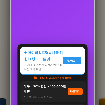
✈️ 마이리얼트립 :: 나를 위
한 여행의 모든 것
특가보기
전 세계 투어·티켓 최저가 예약 및
독점 혜택 확인
🛍️ TEMU 실시간 인기 혜택
테무 :: 30% 할인 + 150,000원
모두의백화점
명품 · 패션 · 생활
쿠폰
바로가기
총집합 보기
신규/재설치 사용자 전용