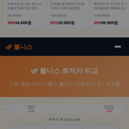
바른농장 유기농 국산 브
[3개월] 동국제약 마이핏
엔젯오리진 하이큐 포스
로콜리 양배추즙 30포, 1
카무트 브랜드밀함유 효
파티딜세린 300mg 징코
개
소 골드 곡물 발효 역가수
800 은행잎추출물 50캡
56,400원
105,000원
124,880원
치 30포, 3개
슐, 5개
34,600원
39,900원
99,900원
39%
62%
20%
🌿 웰니스
🌿 웰니스 최저가 비교
스파·명상·요가·디톡스 웰니스 리트릿 비교 · 전국콜
파트너 광고
CALLVAN