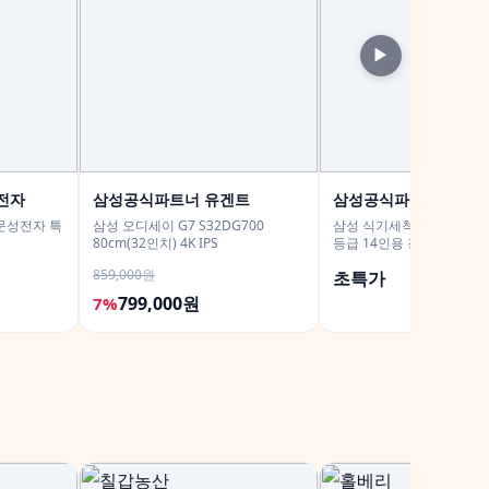
▶
전자
삼성공식파트너 유겐트
삼성공식파트너 케이
문성전자 특
삼성 오디세이 G7 S32DG700
삼성 식기세척기 DW80H73
80cm(32인치) 4K IPS
등급 14인용 강력건조 대용량
춤세척
859,000원
초특가
799,000원
7%