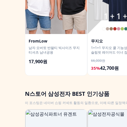
FromLow
무지오
남자 오버핏 반팔티 빅사이즈 무지
1+1+1 무지오 쿨 기능
티셔츠 남녀공용
슬림핏 레이어드 이너 
티셔츠
66,000원
17,900원
42,700원
35%
N스토어 삼성전자 BEST 인기상품
이 포스팅은 네이버 쇼핑 커넥트 활동의 일환으로, 이에 따른 일정액