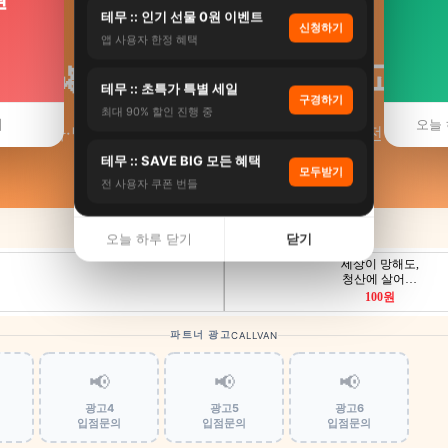
테무 :: 인기 선물 0원 이벤트
신청하기
앱 사용자 한정 혜택
🌿 웰니스 최저가 비교
테무 :: 초특가 특별 세일
구경하기
최대 90% 할인 진행 중
기
오늘 
스파·명상·요가·디톡스 웰니스 리트릿 비교 · 전국콜
테무 :: SAVE BIG 모든 혜택
모두받기
전 사용자 쿠폰 번들
오늘 하루 닫기
닫기
파트너 광고
CALLVAN
📢
📢
📢
광고4
광고5
광고6
입점문의
입점문의
입점문의