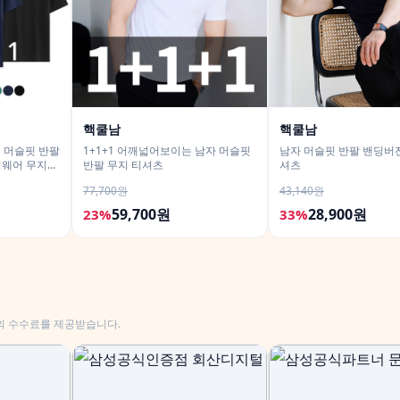
핵쿨남
핵쿨남
성 머슬핏 반팔
1+1+1 어깨넓어보이는 남자 머슬핏
남자 머슬핏 반팔 밴딩버전
짐웨어 무지
반팔 무지 티셔츠
셔츠
77,700원
43,140원
59,700원
28,900원
23%
33%
의 수수료를 제공받습니다.