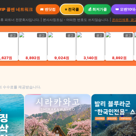
 VIP 콜밴 네트워크
🚐 밴닷컴
⭐ 전국콜
💰 최저가콜
👑 모밴10
 파트너 전문회사입니다. | 본사사칭조심 - 어떠한 번호도 쓰지않습니다. |
온라인제휴, 광
광고
광고
광고
광고
광고
5,627원
8,892원
9,024원
3,140원
8,892원
의 수수료를 제공받습니다.