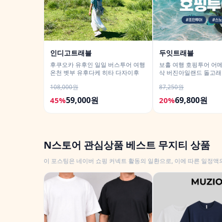
인디고트래블
두잇트래블
후쿠오카 유후인 일일 버스투어 여행
보홀 여행 호핑투어 어
온천 벳부 유후다케 히타 다자이후
삭 버진아일랜드 돌고래
랍 포함
108,000원
87,250원
59,000원
69,800원
45%
20%
N스토어 관심상품 베스트 무지티 상품
이 포스팅은 네이버 쇼핑 커넥트 활동의 일환으로, 이에 따른 일정액