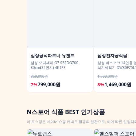
삼성공식파트너 유겐트
삼성전자공식몰
삼성 오디세이 G7 S32DG700
삼성 비스포크 14인용 열
80cm(32인치) 4K IPS
식기세척기 DW80F75L
859,000원
1,590,000원
799,000원
1,469,000원
7%
8%
N스토어 식품 BEST 인기상품
이 포스팅은 네이버 쇼핑 커넥트 활동의 일환으로, 이에 따른 일정액