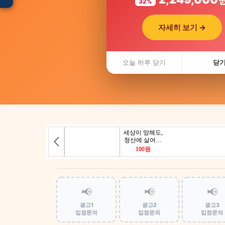
32%
자세히 보기 →
입점 · 제휴 문의
오늘 하루 닫기
닫
📢
📢
📢
광고1
광고2
광고3
입점문의
입점문의
입점문의