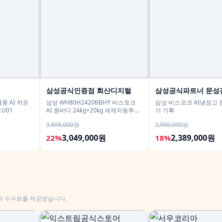
삼성공식인증점 회산디지털
삼성공식파트너 문성
풍 AI 히든
삼성 WH80H2420BBHY 비스포크
삼성 비스포크 AI냉장고 
1U01
AI 원바디 24kg+20kg 세제자동투입
가 기획
1등급
3,898,000원
2,900,000원
3,049,000원
2,389,000원
22%
18%
의 수수료를 제공받습니다.