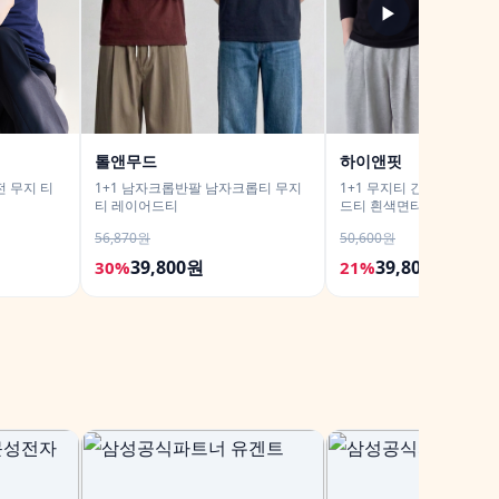
▶
톨앤무드
하이앤핏
 무지 티
1+1 남자크롭반팔 남자크롭티 무지
1+1 무지티 긴팔무지티 
티 레이어드티
드티 흰색면티
56,870원
50,600원
39,800원
39,800원
30%
21%