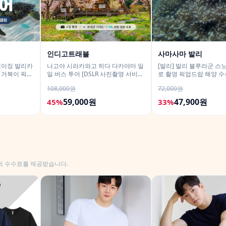
인디고트래블
사마사마 발리
메이징 발리카
나고야 시라카와고 히다 다카야마 일
[발리] 발리 블루라군 스
 거북이 픽드
일 버스 투어 [DSLR 사진촬영 서비
로 촬영 픽업드랍 해양 수
스]
티 체험 산호 열대어
108,000원
72,000원
59,000원
47,900원
45%
33%
의 수수료를 제공받습니다.