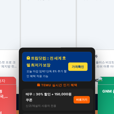
익스트림공식스토어
서우코리아
🏨 트립닷컴 :: 전 세계 호
스컷 프로 크
익스트림 김종국 트리플 아르기닌
절대콜라겐 플러스 비오틴 
텔 최저가 보장
 체지방 컷
6200 30포, 1개
자 펩타이드 피쉬 어류 어
가격확인
120g
오늘 마감 임박! 단독 8% 추가 할
60,000원
78,000원
인 혜택 적용 가능
46,000원
37,000원
23%
53%
🛍️ TEMU 실시간 인기 혜택
형
GNM 
테무 :: 30% 할인 + 150,000원
전국,…
쿠폰
바로가기
신규/재설치 사용자 전용
원