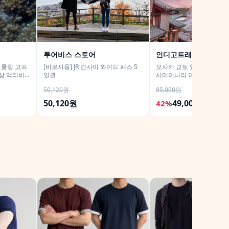
투어비스 스토어
인디고트래블
노쿨링 고프
[바로사용] JR 간사이 와이드 패스 5
오사카 교토 일일 버스투어
상 액티비
일권
시미이나리 아라시야마 은
사 철학의길
50,120원
85,000원
50,120원
49,000원
42%