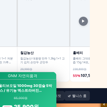
▶
칠갑농산
홀베리
1+1 저분
칠갑농산 대용량 만두 1.3kg 1+1 고
홀베리 그대로 짜낸 유기농
린 가루
기 김치 손만두 군만두
즙 15g 14포, 12개
20,900원
238,800원
15,900원
107,500원
24%
55%
올리브오일 1000mg 30캡슐 5박
스 / 유기농 엑스트라버진…
🏠
🌿 웰니스 리트릿
🌿 웰니스 룸
65,000원
‹
25,900원