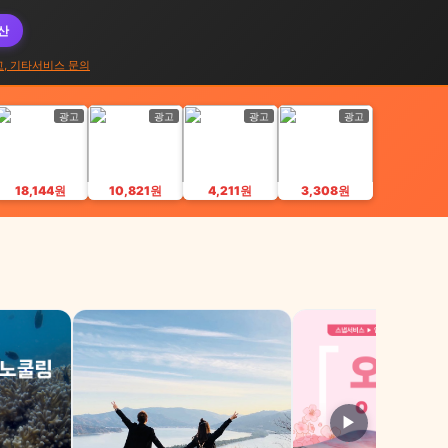
대산
고, 기타서비스 문의
광고
광고
광고
광고
18,144원
10,821원
4,211원
3,308원
▶