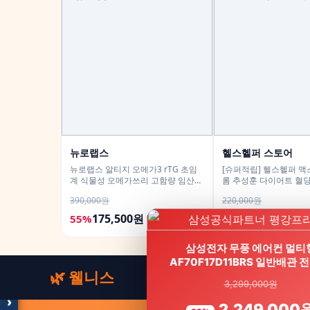
뉴로랩스
헬스헬퍼 스토어
뉴로랩스 알티지 오메가3 rTG 초임
[슈퍼적립] 헬스헬퍼 맥
계 식물성 오메가쓰리 고함량 임산부
롬 추성훈 다이어트 혈당
30캡슐, 6개
팅제 120캡슐, 4개
390,000원
220,000원
175,500원
134,000원
55%
39%
모두의백화점
명품 · 패션 · 생활 총집합
삼성전자 무풍 에어컨 멀티
보기
AF70F17D11BRS 일반배관 
🌿 웰니스
3,299,000원
›
2,249,000