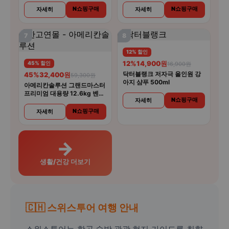
N쇼핑구매
N쇼핑구매
자세히
자세히
7
8
12% 할인
12%
14,900원
45% 할인
16,900원
닥터블랭크 저자극 올인원 강
45%
32,400원
59,300원
아지 샴푸 500ml
아메리칸솔루션 그랜드마스터
프리미엄 대용량 12.6kg 벤토
N쇼핑구매
자세히
나이트 고양이모래
N쇼핑구매
자세히
→
생활/건강 더보기
🇨🇭 스위스투어 여행 안내