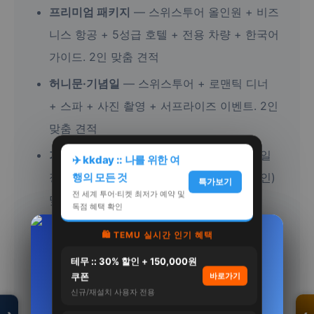
프리미엄 패키지
— 스위스투어 올인원 + 비즈
니스 항공 + 5성급 호텔 + 전용 차량 + 한국어
가이드. 2인 맞춤 견적
허니문·기념일
— 스위스투어 + 로맨틱 디너
+ 스파 + 사진 촬영 + 서프라이즈 이벤트. 2인
맞춤 견적
가족 여행
— 스위스투어 + 키즈 프렌들리 일
✈️ kkday :: 나를 위한 여
정 + 넓은 객실 + 안전한 액티비티. 가족(4인)
행의 모든 것
특가보기
전 세계 투어·티켓 최저가 예약 및
맞춤 견적
독점 혜택 확인
🛍️ TEMU 실시간 인기 혜택
💡 스마트 이용 가이드
[슈퍼적립/6개월분] 비타민마을 수용성 리포좀
삼성 Mini LED AI TV KU75MH80AFXKR
모두의백화점
테무 :: 30% 할인 + 150,000원
커큐민 강황 30정, 6개
189cm(…
똑똑한 소비자가 되기 위한 스위스투어 이용 가
명품 · 패션 · 생활
쿠폰
바로가기
총집합 보기
이드입니다. 할인 받는 방법, 최적의 예약 시기,
2,390,000원
120,000원
신규/재설치 사용자 전용
숨은 혜택까지 알려드립니다.
2,290,000원
38,900원