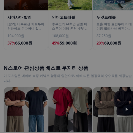
사마사마 발리
인디고트래블
두잇트래블
[발리] 바투르산 지프투어
후쿠오카 유후인 일일 버
보홀 여행 호핑투어 어메
선라이즈 낀따마니 일출
스투어 여행 온천 벳부 유
이징 발리카삭 버진아일
한국어가이드 우붓 짱구
후다케 히타 다자이후
랜드 돌고래 거북이 픽드
104,000원
108,000원
87,250원
택시투어
랍 포함
66,000원
59,000원
69,800원
37%
45%
20%
N스토어 관심상품 베스트 무지티 상품
이 포스팅은 네이버 쇼핑 커넥트 활동의 일환으로, 이에 따른 일정액의 수수료를 제공받습
니다.
▶