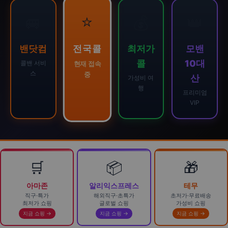
⭐
🚐
💰
👑
전국콜
밴닷컴
최저가
모밴
콜
10대
콜밴 서비
현재 접속
스
중
산
가성비 여
행
프리미엄
VIP
🛒
📦
🎁
아마존
알리익스프레스
테무
직구·특가
해외직구·초특가
초저가·무료배송
최저가 쇼핑
글로벌 쇼핑
가성비 쇼핑
지금 쇼핑 →
지금 쇼핑 →
지금 쇼핑 →