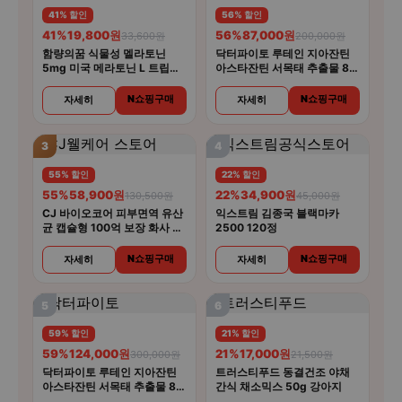
41% 할인
56% 할인
41%
19,800원
56%
87,000원
33,600원
200,000원
함량의꿈 식물성 멜라토닌
닥터파이토 루테인 지아잔틴
5mg 미국 메라토닌 L 트립토
아스타잔틴 서목태 추출물 8중
판 룰라바이
복합기능성 30캡슐 4개
N쇼핑구매
N쇼핑구매
자세히
자세히
3
4
55% 할인
22% 할인
55%
58,900원
22%
34,900원
130,500원
45,000원
CJ 바이오코어 피부면역 유산
익스트림 김종국 블랙마카
균 캡슐형 100억 보장 화사 유
2500 120정
산균 30캡슐 5개
N쇼핑구매
N쇼핑구매
자세히
자세히
5
6
59% 할인
21% 할인
59%
124,000원
21%
17,000원
300,000원
21,500원
닥터파이토 루테인 지아잔틴
트러스티푸드 동결건조 야채
아스타잔틴 서목태 추출물 8중
간식 채소믹스 50g 강아지
복합기능성 30캡슐 6개