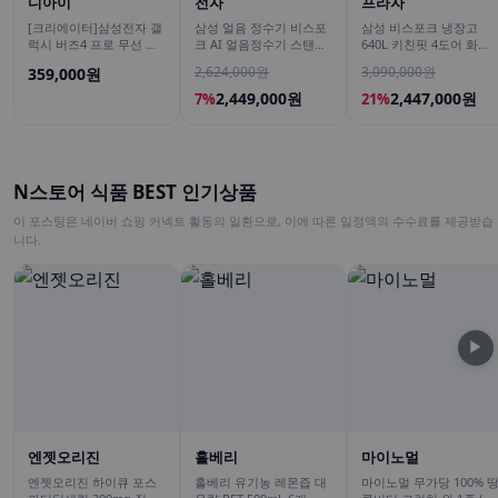
디아이
전자
프라자
[크리에이터]삼성전자 갤
삼성 얼음 정수기 비스포
삼성 비스포크 냉장고
럭시 버즈4 프로 무선 블
크 AI 얼음정수기 스탠드
640L 키친핏 4도어 화이
루투스 이어폰 ANC SM-
예쁜 일시불 비스코프 직
트+베이지
2,624,000원
3,090,000원
359,000원
R640N
수 냉온 정수
2,449,000원
2,447,000원
7%
21%
N스토어 식품 BEST 인기상품
이 포스팅은 네이버 쇼핑 커넥트 활동의 일환으로, 이에 따른 일정액의 수수료를 제공받습
니다.
▶
엔젯오리진
홀베리
마이노멀
엔젯오리진 하이큐 포스
홀베리 유기농 레몬즙 대
마이노멀 무가당 100% 