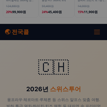
파티딜세린 300mg 징코
용량 PET 500ml, 6개
콩버터 크런치 외 1종 (땅
800 은행잎추출물 50캡
콩잼, 피넛버터)
124,880원
59,400원
14,000원
슐, 5개
99,900원
45,400원
11,900원
20%
24%
15%
🌏 전국콜
🇨🇭
2026년
스위스투어
융프라우·체르마트·루체른 등 스위스 알프스 맞춤 여행.
빙하 특급 열차·하이킹·치즈 체험 등 대자연 속 프리미엄