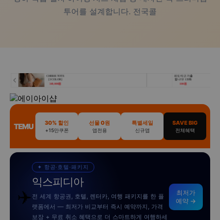
투어를 설계합니다. 전국콜
30% 할인
선물 0원
특별세일
SAVE BIG
TEMU
+15만쿠폰
앱전용
신규앱
전체혜택
✦ 항공·호텔·패키지
익스피디아
✈️
최저가
전 세계 항공권, 호텔, 렌터카, 여행 패키지를 한 플
예약 →
랫폼에서 — 최저가 비교부터 즉시 예약까지, 가격
보장 + 무료 취소 혜택으로 더 스마트하게 여행하세