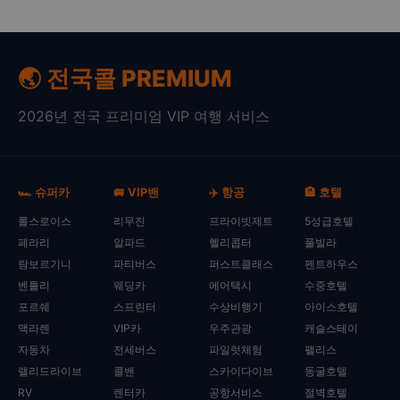
🌏 전국콜 PREMIUM
2026년 전국 프리미엄 VIP 여행 서비스
🏎️ 슈퍼카
🚐 VIP밴
✈️ 항공
🏨 호텔
롤스로이스
리무진
프라이빗제트
5성급호텔
페라리
알파드
헬리콥터
풀빌라
람보르기니
파티버스
퍼스트클래스
펜트하우스
벤틀리
웨딩카
에어택시
수중호텔
포르쉐
스프린터
수상비행기
아이스호텔
맥라렌
VIP카
우주관광
캐슬스테이
자동차
전세버스
파일럿체험
팰리스
랠리드라이브
콜밴
스카이다이브
동굴호텔
RV
렌터카
공항서비스
절벽호텔