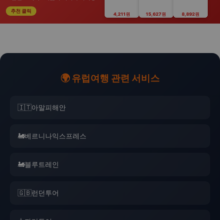
추천 클릭
4,211원
15,627원
8,892원
🌍 유럽여행 관련 서비스
🇮🇹
아말피해안
🚂
베르니나익스프레스
🚂
블루트레인
🇬🇧
런던투어