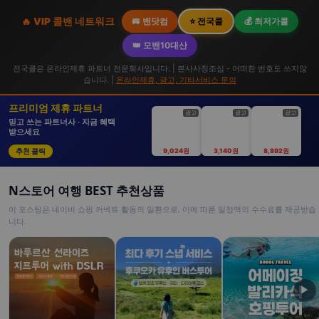
🔥 VIP 콜밴 네트워크
🚐 밴닷컴
⭐ 전국콜
💰 최저가콜
👑 모밴10대산
전국콜은 온라인제휴 파트너 전문회사입니다. | 본사사칭조심 - 어떠한 번호도 쓰지않
습니다. |
온라인제휴, 광고, 기타서비스 문의
프리미엄 제휴 파트너
광고
광고
광고
믿고 쓰는 파트너사 · 지금 혜택
받으세요
추천 클릭
9,024원
3,140원
8,892원
N스토어 여행 BEST 추천상품
이 포스팅은 네이버 쇼핑 커넥트 활동의 일환으로, 이에 따른 일정액의 수수료를 제공받습
니다.
▶