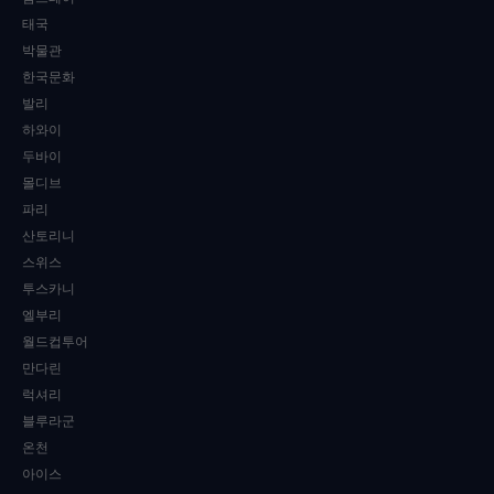
태국
박물관
한국문화
발리
하와이
두바이
몰디브
파리
산토리니
스위스
투스카니
엘부리
월드컵투어
만다린
럭셔리
블루라군
온천
아이스