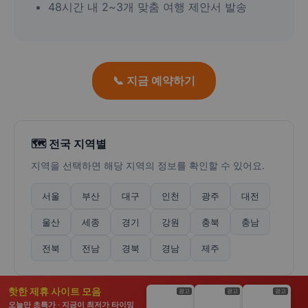
48시간 내 2~3개 맞춤 여행 제안서 발송
📞 지금 예약하기
🗺️ 전국 지역별
지역을 선택하면 해당 지역의 정보를 확인할 수 있어요.
서울
부산
대구
인천
광주
대전
울산
세종
경기
강원
충북
충남
전북
전남
경북
경남
제주
핫한 제휴 사이트 모음
광고
광고
광고
오늘만 초특가 · 지금이 최저가 타이밍