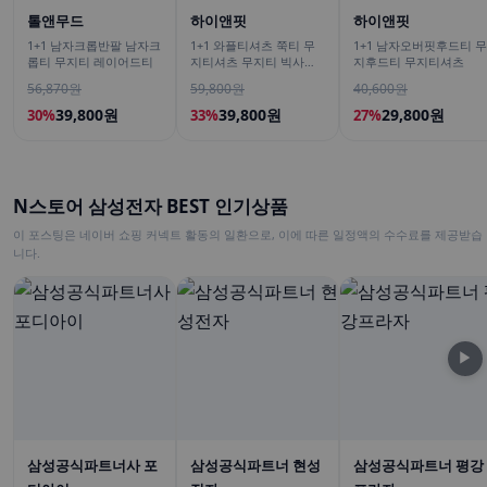
톨앤무드
하이앤핏
하이앤핏
1+1 남자크롭반팔 남자크
1+1 와플티셔츠 쭉티 무
1+1 남자오버핏후드티 무
롭티 무지티 레이어드티
지티셔츠 무지티 빅사이
지후드티 무지티셔츠
즈긴팔티
56,870원
59,800원
40,600원
39,800원
39,800원
29,800원
30%
33%
27%
N스토어 삼성전자 BEST 인기상품
이 포스팅은 네이버 쇼핑 커넥트 활동의 일환으로, 이에 따른 일정액의 수수료를 제공받습
니다.
▶
삼성공식파트너사 포
삼성공식파트너 현성
삼성공식파트너 평강