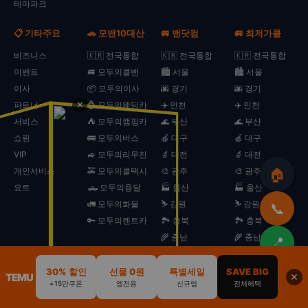
테마파크
📋 기타주요
🚗 모밴10대산
🚐 밴닷컴
🚐 최저가콜
비즈니스
🇰🇷 전국통합
🇰🇷 전국통합
🇰🇷 전국통합
이벤트
🚐 모두의콜밴
🏙️ 서울
🏙️ 서울
이사
📦 모두의이사
🌆 경기
🌆 경기
✕
파트너
💍 모두의웨딩카
✈️ 인천
✈️ 인천
서비스
⛺ 모두의캠핑카
🌊 부산
🌊 부산
쇼핑
🚌 모두의버스
🍎 대구
🍎 대구
VIP
🚙 모두의리무진
🔬 대전
🔬 대전
🏠
개인서비스
🚕 모두의콜택시
🎨 광주
🎨 광주
요트
🛻 모두의용달
🏭 울산
🏭 울산
🚛 모두의화물
⛷️ 강원
⛷️ 강원
📞
🔑 모두의렌트카
🏞️ 충북
🏞️ 충북
🌾 충남
🌾 충남
📍
🎭 전북
🎭 전북
🌿 전남
🌿 전남
30% 할인
선물 0원
특별세일
SAVE BIG
⬆️
TEMU
🏠
🚗
💒
🏕️
📢
✕
+15만쿠폰
앱전용
신규앱
전체혜택
🏛️ 경북
🏛️ 경북
홈
리무진
웨딩카
캠핑카
광고
🛳️ 경남
🛳️ 경남