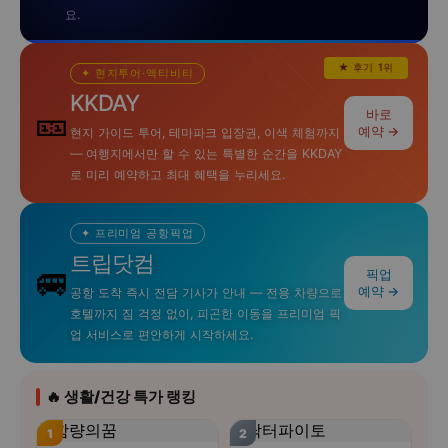
요.
★ 후기 1위
✦ 현지투어·액티비티
KKDAY
🎫
바로
예약 →
현지 가이드 투어, 테마파크 입장권, 이색 체험까지
— 여행지에서만 할 수 있는 특별한 순간을 KKDAY
로 미리 예약하고 최대 혜택을 누리세요.
✦ 프리미엄 공항픽업
트립닷컴
🚐
픽업
예약 →
공항 도착 즉시 전담 기사가 안내 — 전용 차량으로
호텔까지 짐 걱정 없이, 피곤한 이동을 프리미엄 픽
업 서비스로 편안하게 시작하세요.
🔥 생활/건강 특가 랭킹
1
2