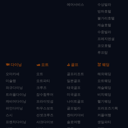
에어서비스
수상빌라
빙하호텔
불가리호텔
캐슬호텔
수중빌라
프레지덴셜
코모호텔
루프탑
🍽️ 다이닝
🛥️ 요트
⛳ 골프
💒 웨딩
오마카세
요트
골프리조트
해외웨딩
미슐랭
요트파티
일본골프
요트웨딩
와규다이닝
크루즈
태국골프
캐슬웨딩
트러플다이닝
잠수함투어
미국골프
비치웨딩
캐비어다이닝
프라이빗섬
나이트골프
헬기웨딩
파인다이닝
하우스보트
골프빌라
프러포즈기획
스시
선셋크루즈
켄터키더비
커플여행
프렌치다이닝
샤크다이브
솔로여행
생일파티