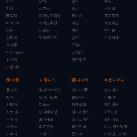
사케
낚시
골프
웨딩
치즈
크루즈
스키
기념일
테킬라
다이빙자격증
테니스
프로포즈
바리스타
다이빙추천
서핑
로열웨딩
와인
세일링
복싱
허니문
샴페인
웨이크보드
승마
가족여행
트러플
F1투어
티세레모니
US오픈
위스키
번지점프
라운지바
🌍 여행
🧘 웰니스
🎰 나이트
🛎️ 컨시어지
몰디브
웰니스리트릿
카지노VIP
컨시어지
발리
요가리트릿
클럽VIP
버틀러
하와이
디톡스
재즈클럽
개인비서
산토리니
안티에이징
시가라운지
VIP의전
두바이
줄기세포
스피크이지
보디가드
스위스
의료관광
라운지바
24시컨시어지
사파리
스파
콘서트
미트앤그리트