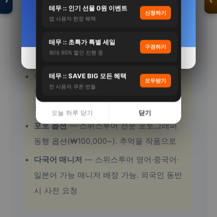
›
‹
4%
68%
테무 :: 인기 선물 0원 이벤트
신청하기
앱 사용자 한정 혜택
자세히 보기 →
자세히 보기 →
사전 유튜브
— 스위스투어 체험 전 관련 유
튜브 10분만 봐도 현장 이해도·즐거움 크게
입점 · 제휴 문의
테무 :: 초특가 특별 세일
구경하기
최대 90% 할인 진행 중
향상
오늘 하루 닫기
오늘 하루 닫기
닫기
닫기
우천 대비
— 스위스투어 야외 프로그램은
테무 :: SAVE BIG 모든 혜택
모두받기
전 사용자 쿠폰 번들
우천 시 무료 일정 변경 보장. 실내 대안 프
로그램도 준비
오늘 하루 닫기
닫기
포토 옵션
— 스위스투어 전문 포토그래퍼
동행 옵션(₩100,000~). 추억을 작품으로
다국어 매니저
— 스위스투어 영어·중국어·
일본어 가능 매니저 배정 가능. 외국인 동반
시 사전 요청