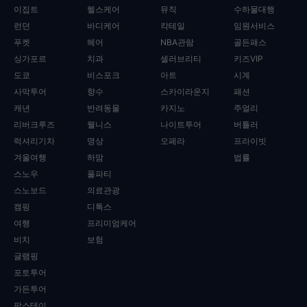
이집트
헬스케어
뮤직
수하물대행
런던
바디케어
칵테일
임원서비스
푸켓
헤어
NBA관람
골든패스
싱가포르
치과
셀러브리티
키즈VIP
도쿄
비스포크
아트
시계
사막투어
향수
스카이라운지
패션
캐년
반려동물
카지노
주얼리
리버크루즈
웰니스
나이트투어
버틀러
럭셔리기차
명상
오페라
프라이빗
겨울여행
하맘
법률
스노우
풀파티
스노보드
의료관광
캠핑
디톡스
여행
프리미엄케어
비치
보험
글램핑
포토투어
가든투어
팜스테이