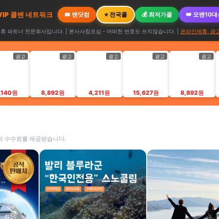
 VIP 콜밴 네트워크
🚐 밴닷컴
⭐ 전국콜
💰 최저가콜
👑 모밴10
 파트너 전문회사입니다. | 본사사칭조심 - 어떠한 번호도 쓰지않습니다. |
온라인제휴, 광
광고
광고
광고
광고
광고
,140원
8,892원
4,211원
15,627원
8,892원
의 수수료를 제공받습니다.