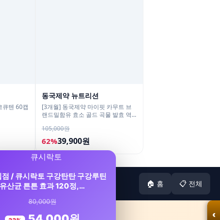
동국제약 뉴트리션
코큐텐 60캡
[3개월] 동국제약 마이핏 카무트 브
랜드밀함유 효소 골드 곡물 발효 역
가수치 30포, 3개
105,000원
39,900원
62%
입점 / 큐시락토 구강탄탄 구강루틴
🏠 홈
📋 전체
유산균 튼튼 효과 120정,…
80,000원
‹
54,000원