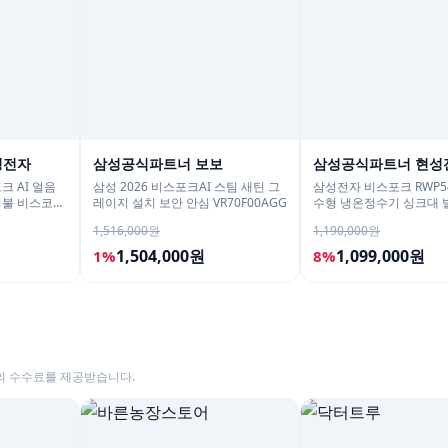
성전자
삼성공식파트너 보보
삼성공식파트너 현성
크 AI 얼음
삼성 2026 비스포크AI 스팀 새틴 그
삼성전자 비스포크 RWP54
시불 비스코프
레이지 설치 보안 안심 VR70F00AGG
수형 냉온정수기 싱크대 
싱크 화이트
1,516,000원
1,190,000원
1,504,000원
1,099,000원
1%
8%
의 수수료를 제공받습니다.