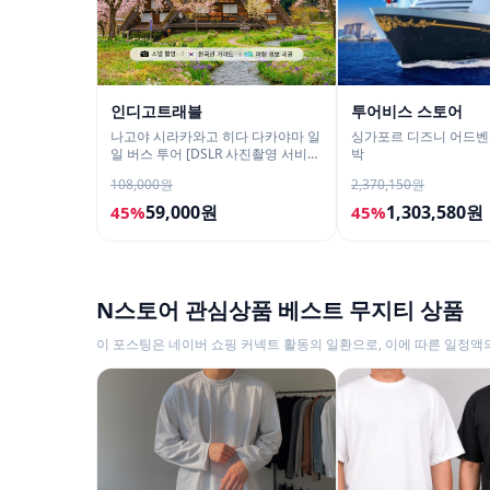
인디고트래블
투어비스 스토어
나고야 시라카와고 히다 다카야마 일
싱가포르 디즈니 어드벤
일 버스 투어 [DSLR 사진촬영 서비
박
스]
108,000원
2,370,150원
59,000원
1,303,580원
45%
45%
N스토어 관심상품 베스트 무지티 상품
이 포스팅은 네이버 쇼핑 커넥트 활동의 일환으로, 이에 따른 일정액