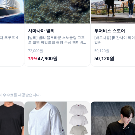
사마사마 발리
투어비스 스토어
처 크루즈 4
[발리] 발리 블루라군 스노쿨링 고프
[바로사용] JR 간사이 와이
로 촬영 픽업드랍 해양 수상 액티비
일권
티 체험 산호 열대어
72,000원
50,120원
47,900원
50,120원
33%
의 수수료를 제공받습니다.