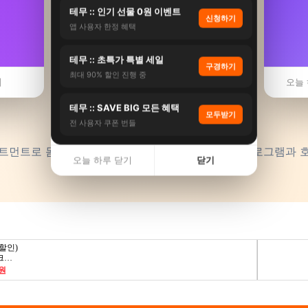
테무 :: 인기 선물 0원 이벤트
신청하기
앱 사용자 한정 혜택
🧬
테무 :: 초특가 특별 세일
구경하기
최대 90% 할인 진행 중
기
오늘 
테무 :: SAVE BIG 모든 혜택
2026년
줄기세포
모두받기
전 사용자 쿠폰 번들
트먼트로 몸과 마음의 균형을 되찾으세요. 목적별 프로그램과 
오늘 하루 닫기
닫기