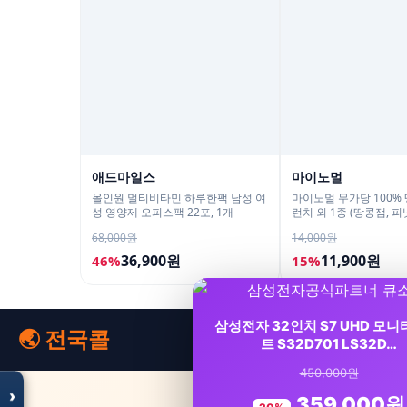
애드마일스
마이노멀
올인원 멀티비타민 하루한팩 남성 여
마이노멀 무가당 100%
성 영양제 오피스팩 22포, 1개
런치 외 1종 (땅콩잼, 
68,000원
14,000원
36,900원
11,900원
46%
15%
모두의백화점
명품 · 패션 · 생활 총집합
삼성전자 32인치 S7 UHD 모니
보기
🌏 전국콜
트 S32D701 LS32D…
450,000원
›
359,000원