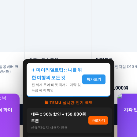
바른농장스토어
닥터트루
 땅콩버터 크
바른농장 유기농 국산 브로콜리 양배
닥터트루 코엔자임 Q10 
✈️ 마이리얼트립 :: 나를 위
피넛버터)
추즙 30포, 1개
슐, 5개
한 여행의 모든 것
특가보기
56,400원
260,000원
전 세계 투어·티켓 최저가 예약 및
34,600원
144,000원
39%
45%
독점 혜택 확인
🛍️ TEMU 실시간 인기 혜택
터 화이
치과 
테무 :: 30% 할인 + 150,000원
쿠폰
바로가기
신규/재설치 사용자 전용