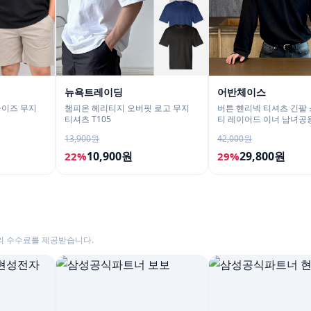
뉴욕트레이딩
어반체이스
사이즈 무지
챔피온 헤리티지 오버핏 로고 무지
버튼 헨리넥 티셔츠 긴팔 
티셔츠 T105
티 레이어드 이너 남녀공
남친룩
13,900원
42,000원
10,900원
29,800원
22%
29%
의 수수료를 제공받습니다.