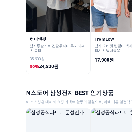
하이앤핏
FromLow
남자롱슬리브 긴팔무지티 무지티셔
남자 오버핏 반팔티 빅
츠 쭉티
티셔츠 남녀공용
35,600원
17,900원
24,800원
30%
N스토어 삼성전자 BEST 인기상품
이 포스팅은 네이버 쇼핑 커넥트 활동의 일환으로, 이에 따른 일정액