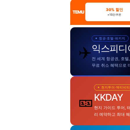
30% 할인
TEMU
+15만쿠폰
✦ 항공·호텔·패키지
✈️
익스피디
전 세계 항공권, 호텔
무료 취소 혜택으로 
✦ 현지투어·액티비티
🎫
KKDAY
현지 가이드 투어, 
리 예약하고 최대 