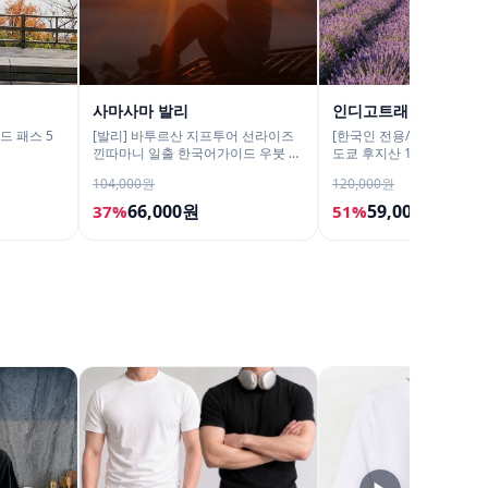
사마사마 발리
인디고트래블
드 패스 5
[발리] 바투르산 지프투어 선라이즈
[한국인 전용/ 전문 한국인
낀따마니 일출 한국어가이드 우붓 짱
도쿄 후지산 1일 버스투어
구 택시투어
히카와시계점/DSLR 사진
104,000원
120,000원
66,000원
59,000원
37%
51%