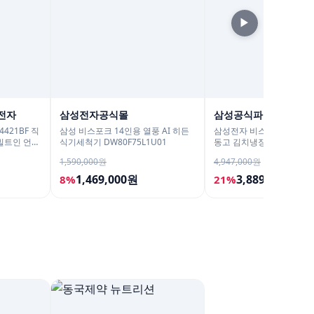
▶
전자
삼성전자공식몰
삼성공식파트너 케이
421BF 직
삼성 비스포크 14인용 열풍 AI 히든
삼성전자 비스포크 키친핏 
빌트인 언더
식기세척기 DW80F75L1U01
동고 김치냉장고 1도어 세
픈도어 AI정온
1,590,000원
4,947,000원
1,469,000원
3,889,000원
8%
21%