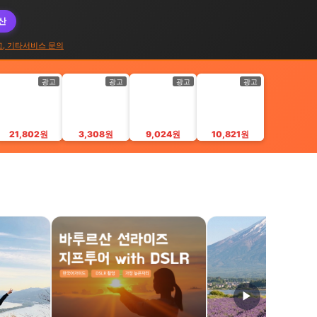
대산
고, 기타서비스 문의
광고
광고
광고
광고
21,802원
3,308원
9,024원
10,821원
▶