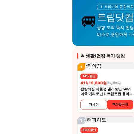
✦ 프리미엄 공항픽업
🚐
트립닷컴
공항 도착 즉시 전담
비스로 편안하게 시
🔥 생활/건강 특가 랭킹
1
41% 할인
41%
19,800원
33,600원
함량의꿈 식물성 멜라토닌 5mg
미국 메라토닌 L 트립토판 룰라바
이
N쇼핑구매
자세히
5
59% 할인