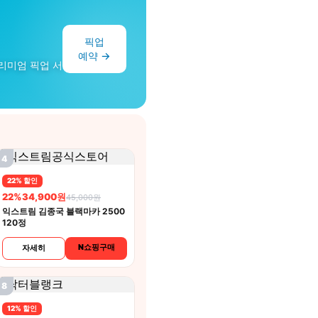
픽업
예약 →
리미엄 픽업 서
4
22% 할인
22%
34,900원
45,000원
익스트림 김종국 블랙마카 2500
120정
N쇼핑구매
자세히
8
12% 할인