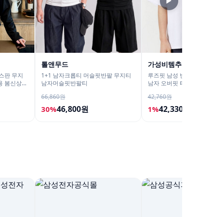
▶
톨앤무드
가성비템추천 매장현
스판 무지
1+1 남자크롭티 머슬핏반팔 무지티
루즈핏 남성 반팔 티셔츠 
용 봄신상
남자머슬핏반팔티
남자 오버핏 티셔츠 무지티
66,860원
42,760원
46,800원
42,330원
30%
1%