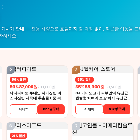
 기사가 안내 — 전용 차량으로 호텔까지 짐 걱정 없이, 피곤한 이동을 프
작하세요.
2
3
56% 할인
55% 할인
56%
87,000원
55%
58,900원
200,000원
130,500원
닥터파이토 루테인 지아잔틴 아
CJ 바이오코어 피부면역 유산균
스타잔틴 서목태 추출물 8중 복합
캡슐형 100억 보장 화사 유산균
기능성 30캡슐 4개
30캡슐 5개
N쇼핑구매
N쇼핑구매
자세히
자세히
6
7
21% 할인