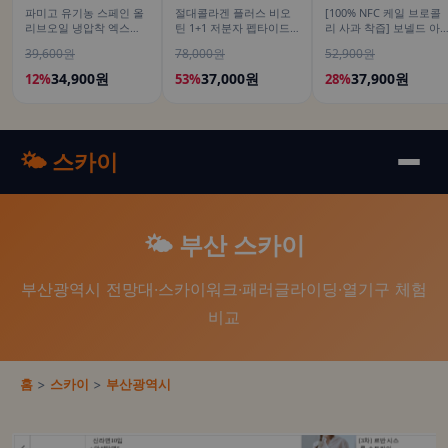
파미고 유기농 스페인 올
절대콜라겐 플러스 비오
[100% NFC 케일 브로콜
리브오일 냉압착 엑스트
틴 1+1 저분자 펩타이드
리 사과 착즙] 보넬드 아
라 버진 피쿠알 올리브유
피쉬 어류 어린 가루
이엠 그린 베지터블, 1L, 
39,600원
78,000원
52,900원
500ml, 2개
120g
개
34,900원
37,000원
37,900원
12%
53%
28%
🌤️ 스카이
🌤️ 부산 스카이
부산광역시 전망대·스카이워크·패러글라이딩·열기구 체험
비교
홈
>
스카이
>
부산광역시