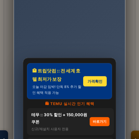
🏨 트립닷컴 :: 전 세계 호
텔 최저가 보장
가격확인
오늘 마감 임박! 단독 8% 추가 할
인 혜택 적용 가능
🛍️ TEMU 실시간 인기 혜택
테무 :: 30% 할인 + 150,000원
모두의백화점
명품 · 패션 · 생활
쿠폰
바로가기
총집합 보기
신규/재설치 사용자 전용