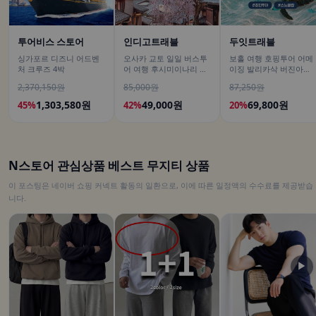
투어비스 스토어
인디고트래블
두잇트래블
싱가포르 디즈니 어드벤
오사카 교토 일일 버스투
보홀 여행 호핑투어 어메
처 크루즈 4박
어 여행 후시미이나리 아
이징 발리카삭 버진아일
라시야마 은각사 청수사
랜드 돌고래 거북이 픽드
2,370,150원
85,000원
87,250원
철학의길
랍 포함
1,303,580원
49,000원
69,800원
45%
42%
20%
N스토어 관심상품 베스트 무지티 상품
이 포스팅은 네이버 쇼핑 커넥트 활동의 일환으로, 이에 따른 일정액의 수수료를 제공받습
니다.
▶