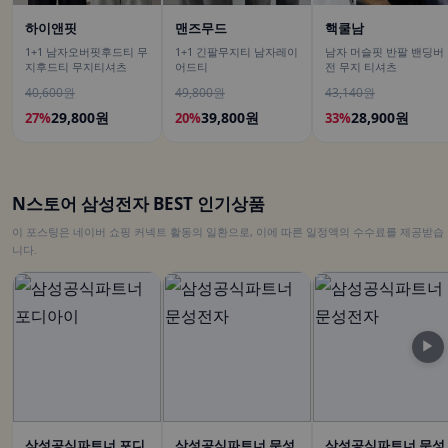
하이앤핏
맨즈무드
핵쿨남
1+1 남자오버핏후드티 무
1+1 긴팔무지티 남자레이
남자 머슬핏 반팔 밴딩버
지후드티 무지티셔츠
어드티
전 무지 티셔츠
40,600원
49,800원
43,140원
29,800원
39,800원
28,900원
27%
20%
33%
N스토어 삼성전자 BEST 인기상품
이 포스팅은 네이버 쇼핑 커넥트 활동의 일환으로, 이에 따른 일정액의 수수료를 제공받습
니다.
▶
삼성공식파트너 포디
삼성공식파트너 문성
삼성공식파트너 문성