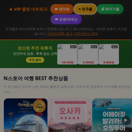
🔥 VIP 콜밴 네트워크
🚐 밴닷컴
⭐ 전국콜
💰 최저가콜
👑 모밴10대산
전국콜은 온라인제휴 파트너 전문회사입니다. | 본사사칭조심 - 어떠한 번호도 쓰지않
습니다. |
온라인제휴, 광고, 기타서비스 문의
광고
광고
광고
엄선된 추천 제휴처
깐깐하게 검증 · 후회 없는 선택
추천 클릭
18,144원
3,308원
8,892원
N스토어 여행 BEST 추천상품
이 포스팅은 네이버 쇼핑 커넥트 활동의 일환으로, 이에 따른 일정액의 수수료를 제공받습
니다.
▶