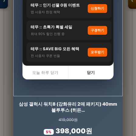
›
‹
테무 :: 인기 선물 0원 이벤트
신청하기
앱 사용자 한정 혜택
입점 · 제휴 문의
테무 :: 초특가 특별 세일
구경하기
최대 90% 할인 진행 중
테무 :: SAVE BIG 모든 혜택
모두받기
전 사용자 쿠폰 번들
오늘 하루 닫기
닫기
삼성 갤럭시 워치8 (강화유리 2매 패키지) 40mm
뉴트키즈 칼슘마그네슘비타민D 칼마디 비타민
K2 어린이 아기 유아 30…
블루투스 (히든…
419,000원
96,000원
398,000원
76,800원
5%
20%