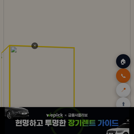
✕
🏠
📞
📍
⬆️
🏠
✈️
🛒
🎁
🛡️
✕
홈
트립
테무
쿠팡
여행
닷컴
쿠폰
할인
보험