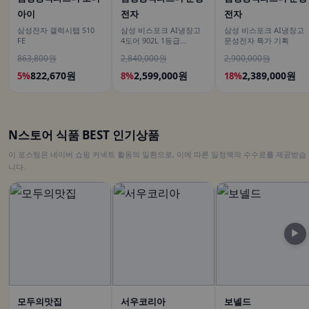
아이
전자
전자
삼성전자 갤럭시탭 S10
삼성 비스포크 AI냉장고
삼성 비스포크 AI냉장고
FE
4도어 902L 1등급
문성전자 특가 기획
RM70F90M1DD 에센셜
863,800원
2,840,000원
2,900,000원
다크 메탈 푸드쇼케이스
822,670원
2,599,000원
2,389,000원
5%
8%
18%
N스토어 식품 BEST 인기상품
이 포스팅은 네이버 쇼핑 커넥트 활동의 일환으로, 이에 따른 일정액의 수수료를 제공받습
니다.
▶
모두의맛집
서우코리아
보넬드