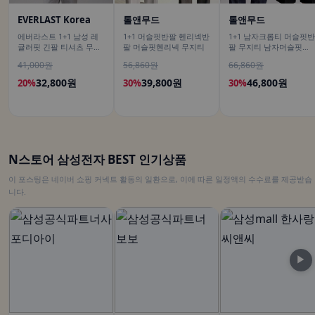
EVERLAST Korea
톨앤무드
톨앤무드
에버라스트 1+1 남성 레
1+1 머슬핏반팔 헨리넥반
1+1 남자크롭티 머슬핏반
귤러핏 긴팔 티셔츠 무지
팔 머슬핏헨리넥 무지티
팔 무지티 남자머슬핏반
티
팔티
41,000원
56,860원
66,860원
32,800원
39,800원
46,800원
20%
30%
30%
N스토어 삼성전자 BEST 인기상품
이 포스팅은 네이버 쇼핑 커넥트 활동의 일환으로, 이에 따른 일정액의 수수료를 제공받습
니다.
▶