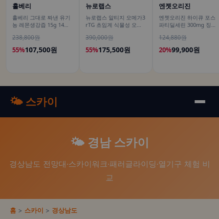
홀베리
뉴로랩스
엔젯오리진
홀베리 그대로 짜낸 유기
뉴로랩스 알티지 오메가3
엔젯오리진 하이큐 포스
농 레몬생강즙 15g 14포,
rTG 초임계 식물성 오메
파티딜세린 300mg 징코
12개
가쓰리 고함량 임산부 30
800 은행잎추출물 50캡
238,800원
390,000원
124,880원
캡슐, 6개
슐, 5개
107,500원
175,500원
99,900원
55%
55%
20%
🌤️ 스카이
🌤️ 경남 스카이
경상남도 전망대·스카이워크·패러글라이딩·열기구 체험 비
교
홈
>
스카이
>
경상남도