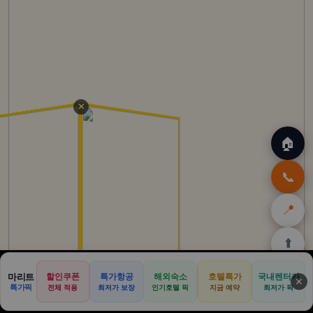
✕
🏠
📞
📍
⬆️
🏠
✈️
🛒
🎁
🛡️
마리트
할인쿠폰
특가항공
해외숙소
호텔특가
국내렌터카
✕
특가픽
전체 적용
최저가 보장
인기호텔 픽
지금 예약
최저가 픽
홈
트립
테무
쿠팡
여행
닷컴
쿠폰
할인
보험