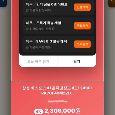
›
‹
테무 :: 인기 선물 0원 이벤트
신청하기
앱 사용자 한정 혜택
입점 · 제휴 문의
테무 :: 초특가 특별 세일
구경하기
최대 90% 할인 진행 중
테무 :: SAVE BIG 모든 혜택
모두받기
전 사용자 쿠폰 번들
오늘 하루 닫기
닫기
[3+1] 동국제약 마이핏 V 활성엽산 임신준비 임산
삼성 비스포크 AI 김치냉장고 4도어 490L
RK70F49M2ZD…
부영양 30정, 4개
2,550,000원
100,000원
2,309,000원
31,900원
9%
68%