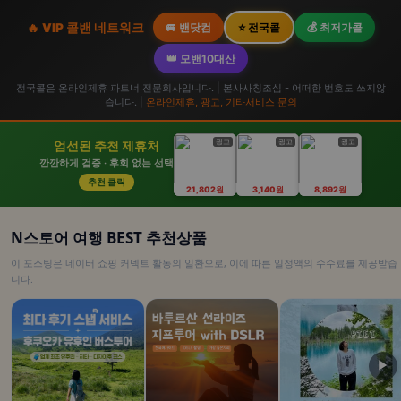
🔥 VIP 콜밴 네트워크
🚐 밴닷컴
⭐ 전국콜
💰 최저가콜
👑 모밴10대산
전국콜은 온라인제휴 파트너 전문회사입니다. | 본사사칭조심 - 어떠한 번호도 쓰지않
습니다. |
온라인제휴, 광고, 기타서비스 문의
광고
광고
광고
엄선된 추천 제휴처
깐깐하게 검증 · 후회 없는 선택
추천 클릭
21,802원
3,140원
8,892원
N스토어 여행 BEST 추천상품
이 포스팅은 네이버 쇼핑 커넥트 활동의 일환으로, 이에 따른 일정액의 수수료를 제공받습
니다.
▶