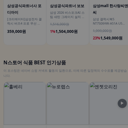
삼성공식파트너사 포
삼성공식파트너 보보
삼성mall 한사랑씨앤
디아이
씨
삼성 2026 비스포크AI 스
팀 새틴 그레이지 설치 보
[크리에이터]삼성전자 갤
삼성 갤럭시북5
안 안심 VR70F00AGG
럭시 버즈4 프로 무선 블
NT750XHW-A51A U5
1,516,000원
루투스 이어폰 ANC SM-
16GB 대학생 사무용 인
1,999,000원
359,000원
1,504,000원
1%
R640N
용 학생용 노트북
1,549,000원
23%
N스토어 식품 BEST 인기상품
이 포스팅은 네이버 쇼핑 커넥트 활동의 일환으로, 이에 따른 일정액의 수수료를 제공받습
니다.
▶