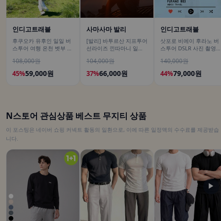
인디고트래블
사마사마 발리
인디고트래블
후쿠오카 유후인 일일 버
[발리] 바투르산 지프투어
삿포로 비에이 후라노 버
스투어 여행 온천 벳부 유
선라이즈 낀따마니 일출
스투어 DSLR 사진 촬영
후다케 히타 다자이후
한국어가이드 우붓 짱구
/[준페이 예약 식사]
108,000원
104,000원
140,000원
택시투어
59,000원
66,000원
79,000원
45%
37%
44%
N스토어 관심상품 베스트 무지티 상품
이 포스팅은 네이버 쇼핑 커넥트 활동의 일환으로, 이에 따른 일정액의 수수료를 제공받습
니다.
▶