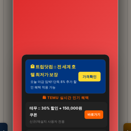
🏨 트립닷컴 :: 전 세계 호
텔 최저가 보장
가격확인
오늘 마감 임박! 단독 8% 추가 할
인 혜택 적용 가능
🛍️ TEMU 실시간 인기 혜택
테무 :: 30% 할인 + 150,000원
모두의백화점
명품 · 패션 · 생활
쿠폰
바로가기
총집합 보기
신규/재설치 사용자 전용