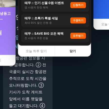
테무 :: 인기 선물 0원 이벤트
신청하기
앱 사용자 한정 혜택
 냉동고
✈️ 인천공항 픽
1…
테무 :: 초특가 특별 세일
구경하기
최대 90% 할인 진행 중
오늘 
업 상세 안내
원
테무 :: SAVE BIG 모든 혜택
모두받기
🛬 입국 픽업 프
전 사용자 쿠폰 번들
로세스
오늘 하루 닫기
닫기
① 항공편 정보를 사
기
전 공유합니다. ② 전
국콜이 실시간 항공편
추적으로 도착 시간을
모니터링합니다. ③
기사가 도착 게이트
앞에서 이름 팻말을
들고 대기합니다. ④