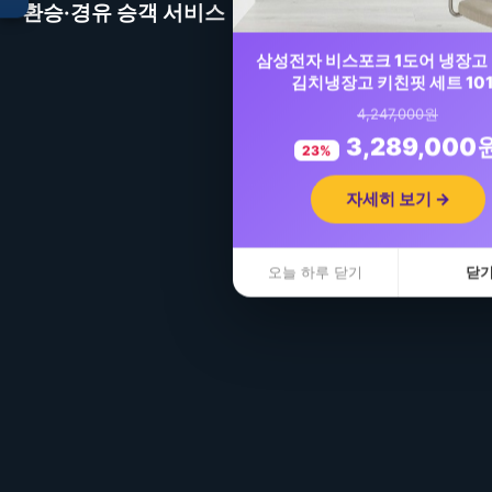
인천공항 환승 시간이 6시간
환승·경유 승객 서비스
이상이면 서울 시내 반나절
투어가 가능합니다. 공항 입
삼성전자 비스포크 1도어 냉장고
국 → 서울 명소 투어(경복궁
김치냉장고 키친핏 세트 10
·명동·남산) → 공항 복귀 코
입점 · 제휴 문의
4,247,000원
스를 전국콜이 시간에 맞춰
3,289,000
23%
설계합니다.
자세히 보기 →
오늘 하루 닫기
닫