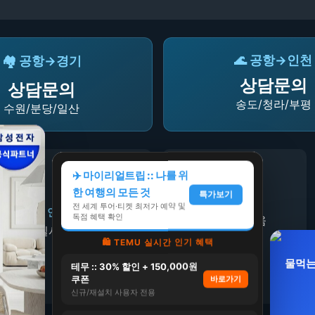
🌊 공항→인천
🏘️ 공항→경기
상담문의
상담문의
송도/청라/부평
수원/분당/일산
🧳
✈️
✈️ 마이리얼트립 :: 나를 위
한 여행의 모든 것
특가보기
수하물 케어
전 세계 투어·티켓 최저가 예약 및
연착 무료대기
독점 혜택 확인
짐 운반 도움
실시간 항공 추적
🛍️ TEMU 실시간 인기 혜택
물먹는
테무 :: 30% 할인 + 150,000원
쿠폰
바로가기
신규/재설치 사용자 전용