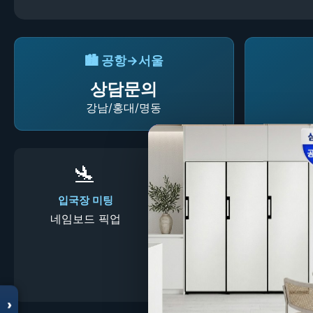
🏙️ 공항→서울
상담문의
강남/홍대/명동
🛬
⏰
입국장 미팅
24시간
네임보드 픽업
새벽·심야 대응
모두의백화점
명품 · 패션 · 생활 총집합
보기
›