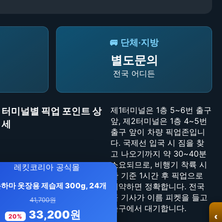
🚐 단체·지방
별도문의
전국 어디든
제1터미널은 1층 5~6번 출구
터미널별 픽업 포인트 상
앞, 제2터미널은 1층 4~5번
세
출구 앞이 차량 픽업존입니
다. 국제선 입국 시 짐을 찾
고 나오기까지 약 30~40분
소요되므로, 비행기 착륙 시
간 기준 1시간 후 픽업으로
하마 옷장용 제습제 300g, 24개
예약하면 정확합니다. 전국
콜 기사가 이름 피켓을 들고
41,700원
출구에서 대기합니다.
33,200원
‹
20%