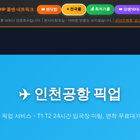
⭐ 전국콜
💰 최저가콜
 VIP 콜밴 네트워크
🚐 밴닷컴
👑 모밴10
 파트너 전문회사입니다. | 본사사칭조심 - 어떠한 번호도 쓰지않습니다. |
온라인제휴, 광
✈️ 인천공항 픽업
업 서비스 - T1 T2 24시간 입국장 미팅, 연착 무료대