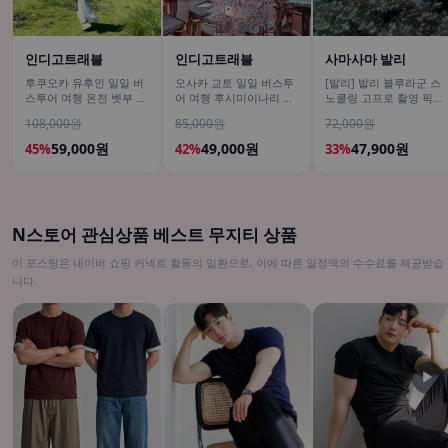
인디고트래블
인디고트래블
사마사마 발리
후쿠오카 유후인 일일 버
오사카 교토 일일 버스투
[발리] 발리 블루라군 스
스투어 여행 온천 벳부 유
어 여행 후시미이나리 아
노쿨링 고프로 촬영 픽업
후다케 히타 다자이후
라시야마 은각사 청수사
드랍 해양 수상 액티비티
108,000원
85,000원
72,000원
철학의길
체험 산호 열대어
59,000원
49,000원
47,900원
45%
42%
33%
N스토어 관심상품 베스트 무지티 상품
이 포스팅은 네이버 쇼핑 커넥트 활동의 일환으로, 이에 따른 일정액의 수수료를 제공받습
니다.
▶