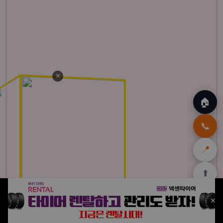
✕
🏠
📞
📍
⬆️
🏠
🌴
🌺
🎁
🏝️
✕
홈
발리
하와이
쿠팡
몰디브
할인