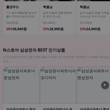
톨앤무드
핵쿨남
핵쿨남
1+1 남자크롭반팔 남자크
남자 머슬핏 반팔 밴딩버
남자 머슬핏 반팔 어깨넓
롭티 무지티 레이어드티
전 무지 티셔츠
어보이는 무지 티셔츠
56,870원
43,140원
37,170원
39,800원
28,900원
24,900원
30%
33%
33%
N스토어 삼성전자 BEST 인기상품
이 포스팅은 네이버 쇼핑 커넥트 활동의 일환으로, 이에 따른 일정액의 수수료를 제공받습
니다.
▶
삼성공식파트너 문성
삼성공식파트너사 포
삼성공식파트너 현성