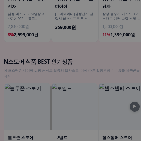
전자
디아이
전자
삼성 비스포크 AI냉장고
[크리에이터]삼성전자 갤
삼성 정수기 비스포크 AI
4도어 902L 1등급
럭시 버즈4 프로 무선 블
스탠드 예쁜 슬림 소형 일
RM70F90M1ZD 에센셜
루투스 이어폰 ANC SM-
시불 비스코프 직수 냉온
2,840,000원
1,500,000원
359,000원
화이트 푸드쇼케이스
R640N
커피정수기
2,599,000원
1,339,000원
8%
11%
N스토어 식품 BEST 인기상품
이 포스팅은 네이버 쇼핑 커넥트 활동의 일환으로, 이에 따른 일정액의 수수료를 제공받습
니다.
▶
블루존 스토어
보넬드
헬스헬퍼 스토어