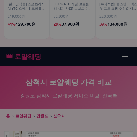
[한국공식몰] 스포츠리서
[100% NFC 케일 브로콜
[슈퍼적립] 헬스헬퍼 맥
치 rTG 오메가3 트리플
리 사과 착즙] 보넬드 아
컷 프로 크롬 추성훈 다이
스트렝스 알래스카산 명
이엠 그린 베지터블, 1L, 3
어트 혈당 체지방 컷팅제
219,000원
52,900원
220,000원
태 180정, 2개
개
120캡슐, 4개
129,700원
37,900원
134,000원
41%
28%
39%
👑 로얄웨딩
삼척시 로얄웨딩 가격 비교
강원도 삼척시 로얄웨딩 서비스 비교. 전국콜
홈
>
로얄웨딩
>
강원도
>
삼척시