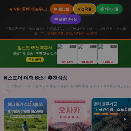
🔥 VIP 콜밴 네트워크
🚐 밴닷컴
⭐ 전국콜
💰 최저가콜
👑 모밴10대산
전국콜은 온라인제휴 파트너 전문회사입니다. | 본사사칭조심 - 어떠한 번호도 쓰지않
습니다. |
온라인제휴, 광고, 기타서비스 문의
광고
광고
광고
엄선된 추천 제휴처
깐깐하게 검증 · 후회 없는 선택
추천 클릭
18,144원
10,821원
8,892원
N스토어 여행 BEST 추천상품
이 포스팅은 네이버 쇼핑 커넥트 활동의 일환으로, 이에 따른 일정액의 수수료를 제공받습
니다.
▶