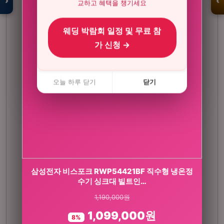
›
‹
교하고 혜택을 챙기세요
웨딩 박람회 일정 및 무료 참
입점 · 제휴 문의
가 신청 →
오늘 하루 닫기
닫기
삼성전자 비스포크 RWP54421BF 직수형 냉온정
[감사쿠폰 증정] 파이토블락 코엔 삼백초 삼백초
수기 싱크대 빌트인…
추출물 LHF618 미…
1,190,000원
376,000원
1,099,000원
236,000원
8%
37%