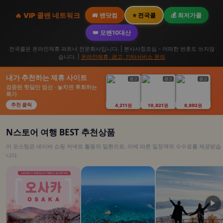
🔥 VIP 콜밴 네트워크
🚐 밴닷컴
⭐ 전국콜
💰 최저가콜
👑 모밴10대산
전국콜은 온라인제휴 파트너 전문회사입니다. | 본사사칭조심 - 어떠한 번호도 쓰지않
습니다. |
온라인제휴, 광고, 기타서비스 문의
내가 추천하는 제휴 사이트
광고
광고
광고
검증된 핫딜만 엄선 · 놓치면 후회하는
특가
추천 클릭
4,211원
10,821원
8,892원
N스토어 여행 BEST 추천상품
이 포스팅은 네이버 쇼핑 커넥트 활동의 일환으로, 이에 따른 일정액의 수수료를 제공받습
니다.
▶