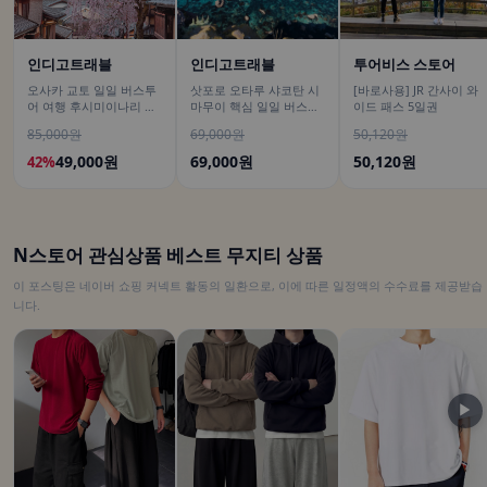
인디고트래블
인디고트래블
투어비스 스토어
오사카 교토 일일 버스투
삿포로 오타루 샤코탄 시
[바로사용] JR 간사이 와
어 여행 후시미이나리 아
마무이 핵심 일일 버스투
이드 패스 5일권
라시야마 은각사 청수사
어/ DSLR 촬영
85,000원
69,000원
50,120원
철학의길
49,000원
69,000원
50,120원
42%
N스토어 관심상품 베스트 무지티 상품
이 포스팅은 네이버 쇼핑 커넥트 활동의 일환으로, 이에 따른 일정액의 수수료를 제공받습
니다.
▶