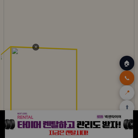
✕
🏠
📞
📍
⬆️
🏠
✈️
🛒
🎁
🛡️
✕
홈
트립
테무
쿠팡
여행
닷컴
쿠폰
할인
보험