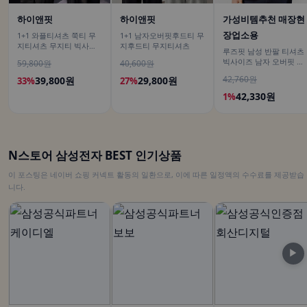
하이앤핏
하이앤핏
가성비템추천 매장현
장업소용
1+1 와플티셔츠 쭉티 무
1+1 남자오버핏후드티 무
지티셔츠 무지티 빅사이
지후드티 무지티셔츠
루즈핏 남성 반팔 티셔츠
즈긴팔티
빅사이즈 남자 오버핏 티
59,800원
40,600원
셔츠 무지티셔츠 여름
42,760원
39,800원
29,800원
33%
27%
42,330원
1%
N스토어 삼성전자 BEST 인기상품
이 포스팅은 네이버 쇼핑 커넥트 활동의 일환으로, 이에 따른 일정액의 수수료를 제공받습
니다.
▶