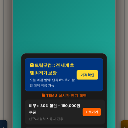
🏨 트립닷컴 :: 전 세계 호
텔 최저가 보장
가격확인
오늘 마감 임박! 단독 8% 추가 할
인 혜택 적용 가능
🛍️ TEMU 실시간 인기 혜택
테무 :: 30% 할인 + 150,000원
모두의백화점
명품 · 패션 · 생활
쿠폰
바로가기
총집합 보기
신규/재설치 사용자 전용