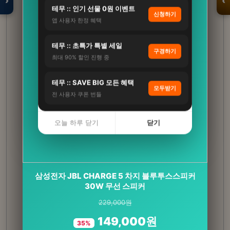
›
‹
테무 :: 인기 선물 0원 이벤트
신청하기
앱 사용자 한정 혜택
입점 · 제휴 문의
테무 :: 초특가 특별 세일
구경하기
최대 90% 할인 진행 중
테무 :: SAVE BIG 모든 혜택
모두받기
전 사용자 쿠폰 번들
오늘 하루 닫기
닫기
솔리드 전동 충전식 압축분무기 세차폼건 자동 농
삼성전자 JBL CHARGE 5 차지 블루투스스피커
약 무선 충전 2L S…
30W 무선 스피커
229,000원
45,900원
149,000원
29,800원
35%
35%