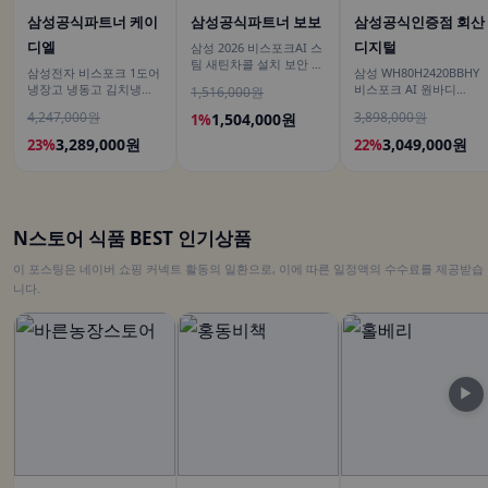
삼성공식파트너 케이
삼성공식파트너 보보
삼성공식인증점 회산
디엘
디지털
삼성 2026 비스포크AI 스
팀 새틴차콜 설치 보안 안
삼성전자 비스포크 1도어
삼성 WH80H2420BBHY
심 VR70F00AGH
냉장고 냉동고 김치냉장
비스포크 AI 원바디
1,516,000원
고 키친핏 세트 1017리터
24kg+20kg 세제자동투
4,247,000원
3,898,000원
1,504,000원
1%
1등급 AI절약
입 1등급
3,289,000원
3,049,000원
23%
22%
N스토어 식품 BEST 인기상품
이 포스팅은 네이버 쇼핑 커넥트 활동의 일환으로, 이에 따른 일정액의 수수료를 제공받습
니다.
▶