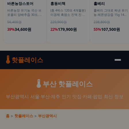
바른농장스토어
홍동비책
홀베리
바른농장 유기농 국산 브
(총 4박스 120포 4개월분)
홀베리 그대로 짜낸 유기
로콜리 양배추즙 30포, 1
이경제 흑염소 진액 진 엑
농 레몬생강즙 15g 14포,
개
기스 즙 이경재 국내산 리
12개
56,400원
229,900원
238,800원
뉴얼 70ml 30포, 4개
34,600원
179,900원
107,500원
39%
22%
55%
🌡️ 핫플레이스
🌡️ 부산 핫플레이스
부산광역시 서울·부산·제주 인기 맛집·카페·팝업 최신 정보
홈
>
핫플레이스
>
부산광역시