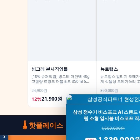
빙그레 본사직영몰
뉴로랩스
[10% 슈퍼적립] 빙그레 더단백 40g
뉴로랩스 알티지 오메가3
고함량 드링크 더블초코 350ml 6개
계 식물성 오메가쓰리 
입 고단백 단백질음료
30캡슐, 6개
24,900원
390,000원
21,900원
175,500원
12%
55%
모두의백화점
명품 · 패션 · 생활 총집합
삼성 정수기 비스포크 AI 스탠드 
보기
림 소형 일시불 비스코프 직
🌡️ 핫플레이스
1,500,000원
›
1,339,000