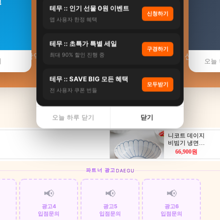
테무 :: 인기 선물 0원 이벤트
신청하기
앱 사용자 한정 혜택
🌡️ 대구 핫플레이스
테무 :: 초특가 특별 세일
구경하기
대구광역시 서울·부산·제주 인기 맛집·카페·팝업 최신 정보
최대 90% 할인 진행 중
기
오늘 
테무 :: SAVE BIG 모든 혜택
모두받기
전 사용자 쿠폰 번들
오늘 하루 닫기
닫기
파트너 광고
DAEGU
📢
📢
📢
광고4
광고5
광고6
입점문의
입점문의
입점문의