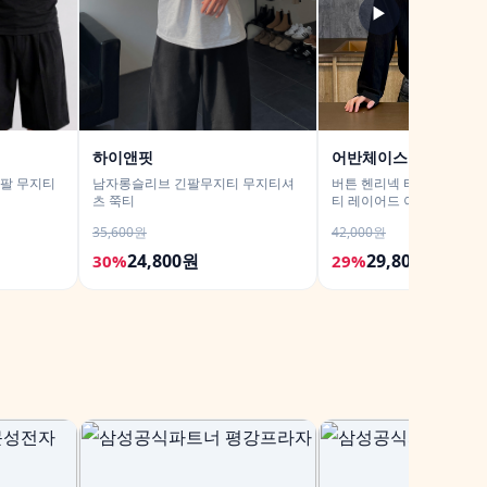
▶
하이앤핏
어반체이스
반팔 무지티
남자롱슬리브 긴팔무지티 무지티셔
버튼 헨리넥 티셔츠 긴팔 
츠 쭉티
티 레이어드 이너 남녀공용
남친룩
35,600원
42,000원
24,800원
29,800원
30%
29%