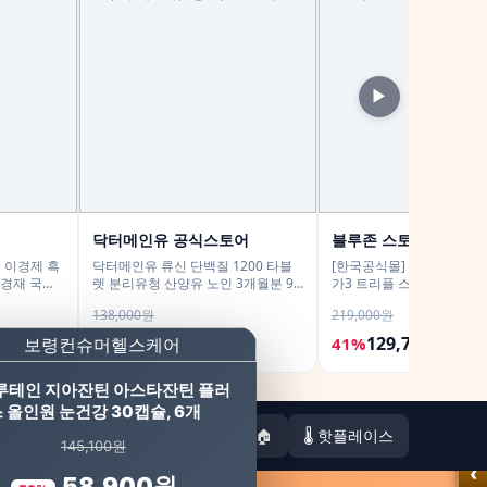
▶
닥터메인유 공식스토어
블루존 스토어
) 이경제 흑
닥터메인유 류신 단백질 1200 타블
[한국공식몰] 스포츠리서치 
이경재 국내
렛 분리유청 산양유 노인 3개월분 90
가3 트리플 스트렝스 알래
개
정, 2개
태 180정, 2개
138,000원
219,000원
84,900원
129,700원
38%
41%
루테인 지아잔틴 아스타잔틴 플러
 올인원 눈건강 30캡슐, 6개
🏠
🌡️ 핫플레이스
145,100원
‹
58,900원