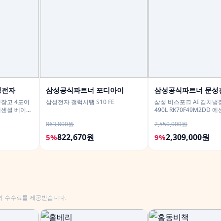
성전자
삼성공식파트너 포디아이
삼성공식파트너 문성
냉장고 4도어
삼성전자 갤럭시탭 S10 FE
삼성 비스포크 AI 김치냉
D 에센셜 베이지
490L RK70F49M2DD
탈 유산균아삭 숙성모드
863,800원
2,550,000원
822,670원
2,309,000원
5%
9%
의 수수료를 제공받습니다.