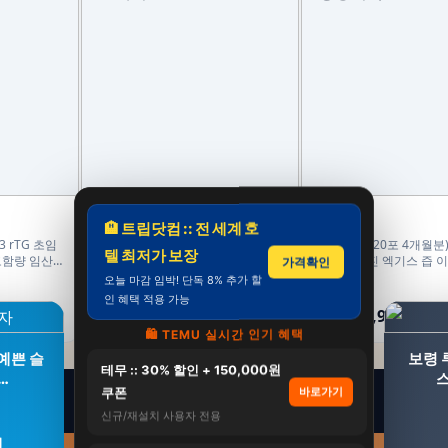
홀베리
홍동비책
🏨 트립닷컴 :: 전 세계 호
 rTG 초임
홀베리 유기농 레몬즙 대용량 PET
(총 4박스 120포 4개월분
텔 최저가 보장
고함량 임산부
500ml, 6개
염소 진액 진 엑기스 즙 
가격확인
산 리뉴얼 70ml 30포, 4
오늘 마감 임박! 단독 8% 추가 할
59,400원
229,900원
인 혜택 적용 가능
45,400원
179,900원
24%
22%
🛍️ TEMU 실시간 인기 혜택
예쁜 슬
보령 
테무 :: 30% 할인 + 150,000원
…
스
쿠폰
바로가기
신규/재설치 사용자 전용
원