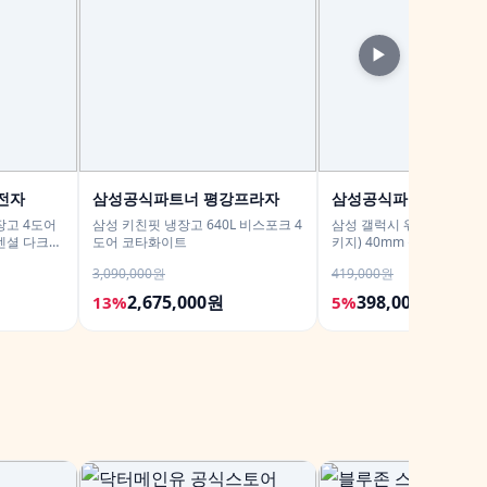
▶
전자
삼성공식파트너 평강프라자
삼성공식파트너 dmac
장고 4도어
삼성 키친핏 냉장고 640L 비스포크 4
삼성 갤럭시 워치8 (강화유
 에센셜 다크메
도어 코타화이트
키지) 40mm 블루투스 (히
SM-L320
3,090,000원
419,000원
2,675,000원
398,000원
13%
5%