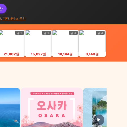
대산
고, 기타서비스 문의
광고
광고
광고
광고
21,802원
15,627원
18,144원
3,140원
▶