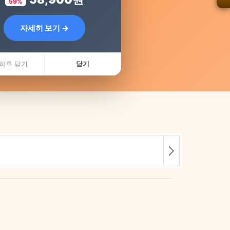
59%
자세히 보기 →
하루 닫기
닫기