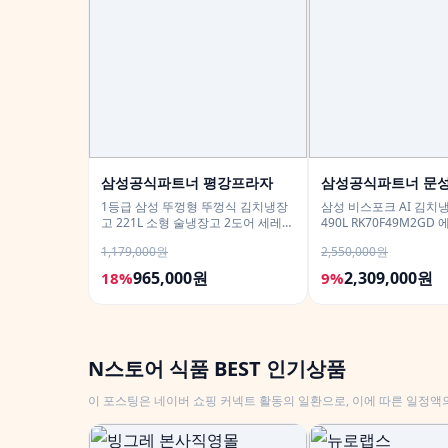
삼성공식파트너 평강프라자
삼성공식파트너 문
1등급 삼성 뚜껑형 뚜껑식 김치냉장
삼성 비스포크 AI 김치
고 221L 소형 술냉장고 2도어 세레네
490L RK70F49M2G
실버 RP22C3111Z1
유산균아삭 숙성모드
1,179,000원
2,550,000원
965,000원
2,309,000원
18%
9%
N스토어 식품 BEST 인기상품
이 포스팅은 네이버 쇼핑 커넥트 활동의 일환으로, 이에 따른 일정액