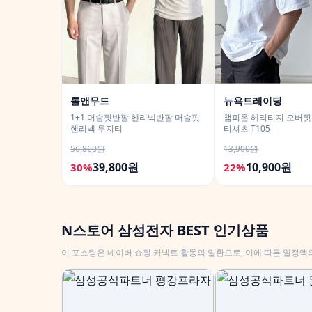
톨앤무드
뉴욕트레이딩
1+1 머슬핏반팔 헨리넥반팔 머슬핏
챔피온 헤리티지 오버핏
헨리넥 무지티
티셔츠 T105
56,860원
13,900원
39,800원
10,900원
30%
22%
N스토어 삼성전자 BEST 인기상품
이 포스팅은 네이버 쇼핑 커넥트 활동의 일환으로, 이에 따른 일정액