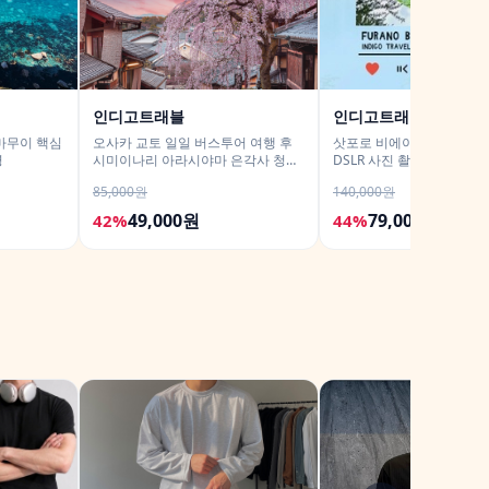
인디고트래블
인디고트래블
마무이 핵심
오사카 교토 일일 버스투어 여행 후
삿포로 비에이 후라노 버
영
시미이나리 아라시야마 은각사 청수
DSLR 사진 촬영 /[준페이 
사 철학의길
85,000원
140,000원
49,000원
79,000원
42%
44%