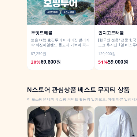
두잇트래블
인디고트래블
보홀 여행 호핑투어 어메이징 발리카
[한국인 전용/ 전문 한국
삭 버진아일랜드 돌고래 거북이 픽드
도쿄 후지산 1일 버스
랍 포함
히카와시계점/DSLR 사
87,250원
120,000원
69,800원
59,000원
20%
51%
N스토어 관심상품 베스트 무지티 상품
이 포스팅은 네이버 쇼핑 커넥트 활동의 일환으로, 이에 따른 일정액