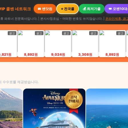
 VIP 콜밴 네트워크
🚐 밴닷컴
⭐ 전국콜
💰 최저가콜
👑 모밴10
 파트너 전문회사입니다. | 본사사칭조심 - 어떠한 번호도 쓰지않습니다. |
온라인제휴, 광
광고
광고
광고
광고
광고
0,821원
8,892원
9,024원
3,308원
8,892원
의 수수료를 제공받습니다.