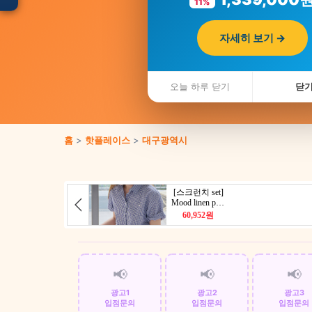
11%
자세히 보기 →
입점 · 제휴 문의
오늘 하루 닫기
닫
홈
>
핫플레이스
>
대구광역시
📢
📢
📢
광고1
광고2
광고3
입점문의
입점문의
입점문의