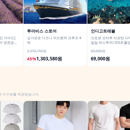
투어비스 스토어
인디고트래블
인 가이드]
싱가포르 디즈니 어드벤처 크루즈 4
삿포로 오타루 샤코탄 시
투어 센겐공원
박
일일 버스투어/ DSLR 촬
진촬영
2,370,150원
69,000원
1,303,580원
69,000원
45%
의 수수료를 제공받습니다.