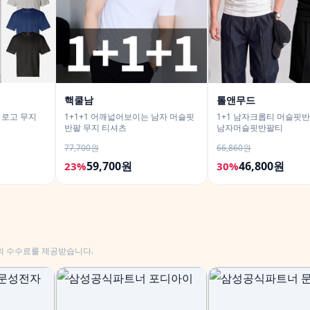
핵쿨남
톨앤무드
 로고 무지
1+1+1 어깨넓어보이는 남자 머슬핏
1+1 남자크롭티 머슬핏
반팔 무지 티셔츠
남자머슬핏반팔티
77,700원
66,860원
59,700원
46,800원
23%
30%
의 수수료를 제공받습니다.