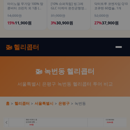
마이노멀 무가당 100% 땅
[10% 슈퍼적립] 빙그레
닥터트루 코엔자임 Q10
콩버터 크런치 외 1종 (땅
GLC 더케어 완전균형영
코큐텐 60캡슐, 1개
콩잼, 피넛버터)
양식 고소한맛, 200ml, 18
14,000원
31,900원
52,000원
개
11,900원
30,900원
37,900원
15%
3%
27%
🚁 헬리콥터
🚁 녹번동 헬리콥터
서울특별시 은평구 녹번동 헬리콥터 투어 비교
홈
>
헬리콥터
>
서울특별시
>
은평구
> 녹번동