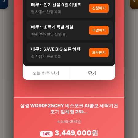
›
‹
테무 :: 인기 선물 0원 이벤트
신청하기
앱 사용자 한정 혜택
입점 · 제휴 문의
테무 :: 초특가 특별 세일
구경하기
최대 90% 할인 진행 중
테무 :: SAVE BIG 모든 혜택
모두받기
전 사용자 쿠폰 번들
오늘 하루 닫기
닫기
삼성 WD90F25CHY 비스포크 AI콤보 세탁기건
관절스타 보스웰리아 세라트린 비타민D 관절 무
릎 연골 뼈 건강기능식품…
조기 일체형 25k…
4,548,000원
190,500원
3,449,000원
114,300원
24%
40%