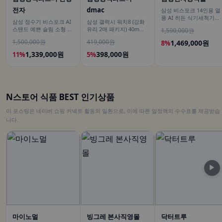
전자
dmac
삼성 비스포크 14인용 열
풍 AI 히든 식기세척기
삼성 정수기 비스포크 AI
삼성 갤럭시 워치8 (강화
DW80F75L1U01
스탠드 예쁜 슬림 소형 일
유리 2매 패키지) 40mm
1,590,000원
시불 비스코프 직수 냉온
블루투스 (히든코드) SM-
1,500,000원
419,000원
1,469,000원
8%
커피정수기
L320
1,339,000원
398,000원
11%
5%
N스토어 식품 BEST 인기상품
이 포스팅은 네이버 쇼핑 커넥트 활동의 일환으로, 이에 따른 일정액의 수수료를 제공받습
니다.
▶
마이노멀
빙그레 본사직영몰
닥터트루