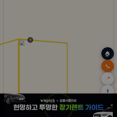
✕
🏠
📞
📍
⬆️
🏠
✈️
🛒
🎁
🛡️
✕
홈
트립
테무
쿠팡
여행
닷컴
쿠폰
할인
보험