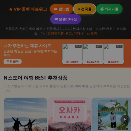
🔥 VIP 콜밴 네트워크
🚐 밴닷컴
⭐ 전국콜
💰 최저가콜
👑 모밴10대산
전국콜은 온라인제휴 파트너 전문회사입니다. | 본사사칭조심 - 어떠한 번호도 쓰지않
습니다. |
온라인제휴, 광고, 기타서비스 문의
내가 추천하는 제휴 사이트
광고
광고
광고
검증된 핫딜만 엄선 · 놓치면 후회하는
특가
추천 클릭
21,802원
15,627원
8,892원
N스토어 여행 BEST 추천상품
이 포스팅은 네이버 쇼핑 커넥트 활동의 일환으로, 이에 따른 일정액의 수수료를 제공받습
니다.
▶