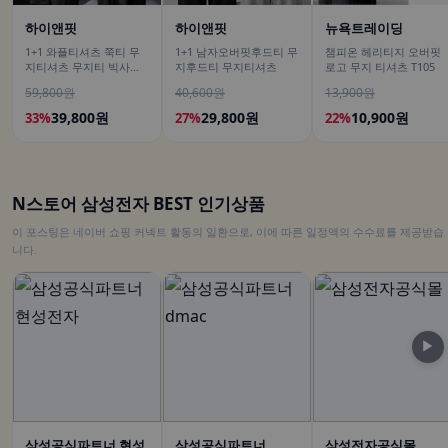
하이앤핏
하이앤핏
뉴욕트레이딩
1+1 와플티셔츠 쭉티 무
1+1 남자오버핏후드티 무
챔피온 헤리티지 오버핏
지티셔츠 무지티 빅사이
지후드티 무지티셔츠
로고 무지 티셔츠 T105
즈긴팔티
59,800원
40,600원
13,900원
39,800원
29,800원
10,900원
33%
27%
22%
N스토어 삼성전자 BEST 인기상품
이 포스팅은 네이버 쇼핑 커넥트 활동의 일환으로, 이에 따른 일정액의 수수료를 제공받습
니다.
▶
삼성공식파트너 현성
삼성공식파트너
삼성전자공식몰