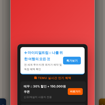
✈️ 마이리얼트립 :: 나를 위
한 여행의 모든 것
특가보기
전 세계 투어·티켓 최저가 예약 및
독점 혜택 확인
🛍️ TEMU 실시간 인기 혜택
테무 :: 30% 할인 + 150,000원
모두의백화점
명품 · 패션 · 생활
쿠폰
바로가기
총집합 보기
신규/재설치 사용자 전용