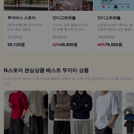
투어비스 스토어
인디고트래블
인디고트래블
[바로사용] JR 간사이 와
오사카 교토 일일 버스투
삿포로 비에이 후라노 버
이드 패스 5일권
어 여행 후시미이나리 아
스투어 DSLR 사진 촬영
라시야마 은각사 청수사
/[준페이 예약 식사]
50,120원
85,000원
140,000원
철학의길
50,120원
49,000원
79,000원
42%
44%
N스토어 관심상품 베스트 무지티 상품
이 포스팅은 네이버 쇼핑 커넥트 활동의 일환으로, 이에 따른 일정액의 수수료를 제공받습
니다.
▶