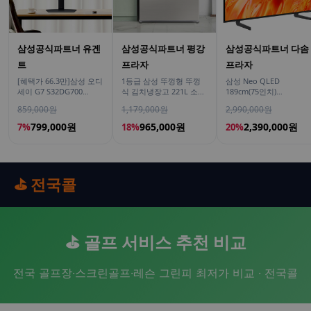
삼성공식파트너 유겐
삼성공식파트너 평강
삼성공식파트너 다솜
트
프라자
프라자
[혜택가 66.3만]삼성 오디
1등급 삼성 뚜껑형 뚜껑
삼성 Neo QLED
세이 G7 S32DG700
식 김치냉장고 221L 소형
189cm(75인치)
80cm(32인치) 4K IPS
술냉장고 2도어 세레네실
KQ75QNH70AFXKR AI
859,000원
1,179,000원
2,990,000원
버 RP22C3111Z1
TV
799,000원
965,000원
2,390,000원
7%
18%
20%
⛳ 전국콜
⛳ 골프 서비스 추천 비교
전국 골프장·스크린골프·레슨 그린피 최저가 비교 · 전국콜