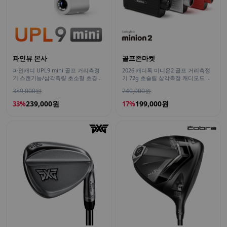
파인뷰 본사
골프존마켓
파인캐디 UPL9 mini 골프 거리측정
2026 캐디톡 미니온2 골프 거리측정
기 스캔기능/삼각측량 초소형 초경량
기 72g 초슬림 삼각측정 캐디모드 탑
레이저 미니
재
359,000원
240,000원
239,000원
199,000원
33%
17%