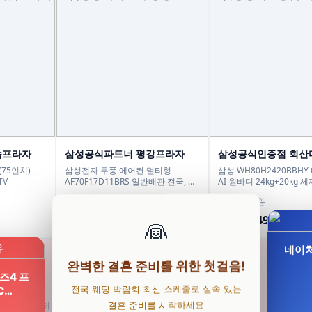
솜프라자
삼성공식파트너 평강프라자
삼성공식인증점 회산
(75인치)
삼성전자 무풍 에어컨 멀티형
삼성 WH80H2420BBH
TV
AF70F17D11BRS 일반배관 전국, 기
AI 원바디 24kg+20kg
본설치비무료
1등급
3,299,000원
3,898,000원
2,249,000원
3,049,000원
32%
22%
👰
네이처
완벽한 결혼 준비를 위한 첫걸음!
즈4 프
전국 웨딩 박람회 최신 스케줄로 실속 있는
C…
결혼 준비를 시작하세요
의 수수료를 제공받습니다.