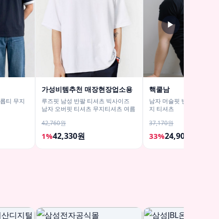
▶
가성비템추천 매장현장업소용
핵쿨남
크롭티 무지
루즈핏 남성 반팔 티셔츠 빅사이즈
남자 머슬핏 반팔 어깨넓어
남자 오버핏 티셔츠 무지티셔츠 여름
지 티셔츠
42,760원
37,170원
42,330원
24,900원
1%
33%