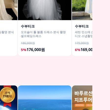
수부티크
수부티크
딩촬영 본식
오프숄더 튤 볼륨 드레스 본식 촬영
새틴 민소매 심플 레이스 
셀프웨딩드레스
디오 스냅촬영 셀프웨딩드
186,000원
179,000원
176,000원
169,000원
5%
6%