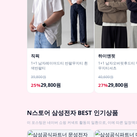
직픽
하이앤핏
1+1 남자레이어드티 반팔무지티 흰
1+1 남자오버핏후드티
색반팔티
무지티셔츠
39,800원
40,600원
29,800원
29,800원
25%
27%
N스토어 삼성전자 BEST 인기상품
이 포스팅은 네이버 쇼핑 커넥트 활동의 일환으로, 이에 따른 일정액