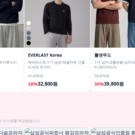
EVERLAST Korea
톨앤무드
 무지후드티
에버라스트 1+1 남성 레귤러핏 긴팔
1+1 남자크롭반팔 남자
티셔츠 무지티
티 레이어드티
41,000원
56,870원
32,800원
39,800원
20%
30%
의 수수료를 제공받습니다.