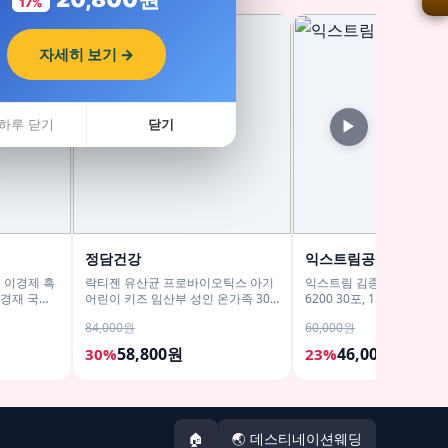
17%
자세히 보기 →
하루 닫기
닫기
▶
정담건강
익스트림공식스토어
) 이경제 흑
락티젠 유산균 프로바이오틱스 아기
익스트림 김종국 트리플 
이경재 국내
어린이 키즈 임산부 성인 온가족 30
6200 30포, 1개
개
포, 2개
84,000원
60,000원
58,800원
46,000원
30%
23%
🏠
🌏 데스티네이션웨딩