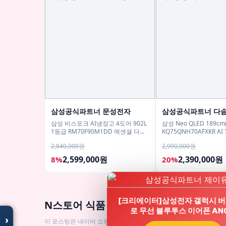
삼성공식파트너 문성전자
삼성공식파트너 다
삼성 비스포크 AI냉장고 4도어 902L
삼성 Neo QLED 189cm
1등급 RM70F90M1DD 에센셜 다크
KQ75QNH70AFXKR AI 
메탈 푸드쇼케이스
2,840,000원
2,990,000원
2,599,000원
2,390,000원
8%
20%
모두의백화점
명품 · 패션 · 생활 총집합
보기
[크리에이터]삼성전자 갤럭시 버
N스토어 식품 BEST 인기상품
로 무선 블루투스 이어폰 AN
›
이 포스팅은 네이버 쇼핑 커넥트 활동의 일환으로, 이에 따른 일정액