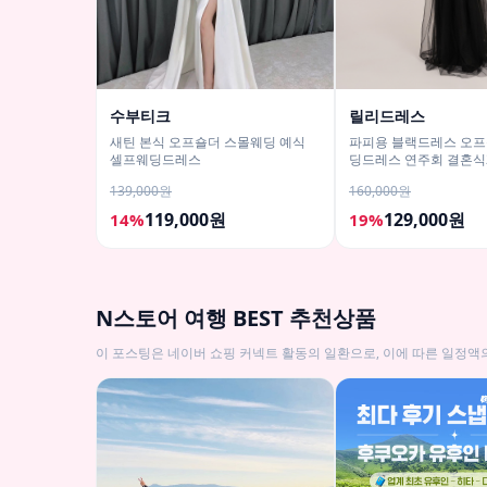
수부티크
릴리드레스
새틴 본식 오프숄더 스몰웨딩 예식
파피용 블랙드레스 오프
셀프웨딩드레스
딩드레스 연주회 결혼식
드레스
139,000원
160,000원
119,000원
129,000원
14%
19%
N스토어 여행 BEST 추천상품
이 포스팅은 네이버 쇼핑 커넥트 활동의 일환으로, 이에 따른 일정액