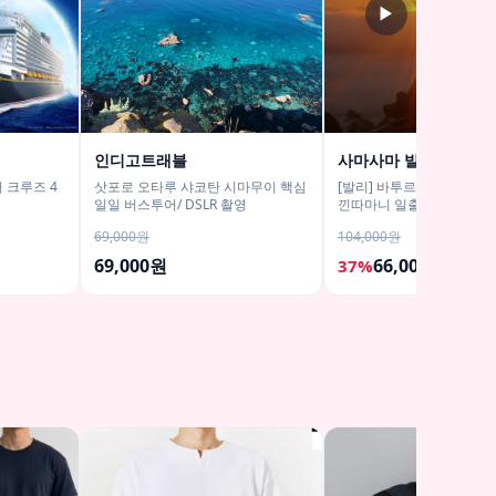
▶
인디고트래블
사마사마 발리
 크루즈 4
삿포로 오타루 샤코탄 시마무이 핵심
[발리] 바투르산 지프투어
일일 버스투어/ DSLR 촬영
낀따마니 일출 한국어가이드
구 택시투어
69,000원
104,000원
69,000원
66,000원
37%