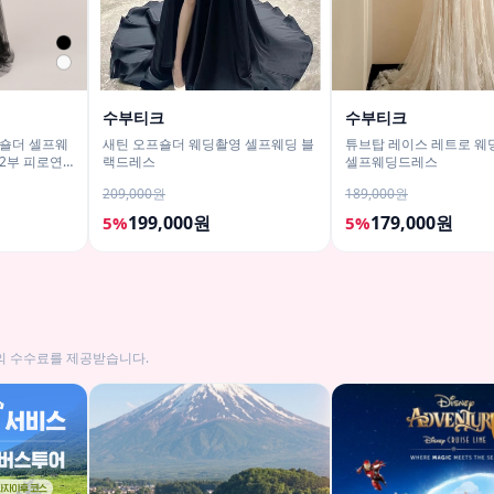
수부티크
수부티크
숄더 셀프웨
새틴 오프숄더 웨딩촬영 셀프웨딩 블
튜브탑 레이스 레트로 웨
2부 피로연
랙드레스
셀프웨딩드레스
209,000원
189,000원
199,000원
179,000원
5%
5%
의 수수료를 제공받습니다.