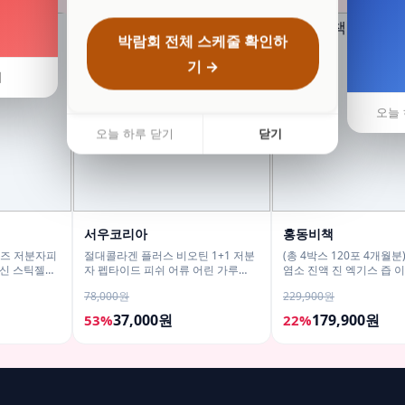
박람회 전체 스케줄 확인하
기 →
기
오늘 
오늘 하루 닫기
닫기
서우코리아
홍동비책
 리즈 저분자피
절대콜라겐 플러스 비오틴 1+1 저분
(총 4박스 120포 4개월분
신 스틱젤리
자 펩타이드 피쉬 어류 어린 가루
염소 진액 진 엑기스 즙 
120g
산 리뉴얼 70ml 30포, 4
78,000원
229,900원
37,000원
179,900원
53%
22%