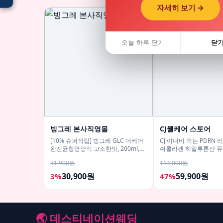
자세히 보기 →
오늘 하루 닫기
닫
입점 · 제휴 문의
빙그레 본사직영몰
CJ웰케어 스토어
[10% 슈퍼적립] 빙그레 GLC 더케어
CJ 이너비 먹는 PDRN
완전균형영양식 고소한맛, 200ml,
쉬콜라겐 히알루론산 뮤
18개
14포, 3개
31,900원
114,000원
30,900원
59,900원
3%
47%
🌏 데스티네이션웨딩