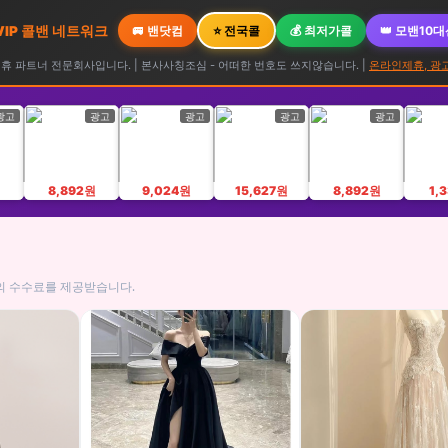
 VIP 콜밴 네트워크
🚐 밴닷컴
⭐ 전국콜
💰 최저가콜
👑 모밴10
 파트너 전문회사입니다. | 본사사칭조심 - 어떠한 번호도 쓰지않습니다. |
온라인제휴, 광
광고
광고
광고
광고
광고
8,892원
9,024원
15,627원
8,892원
1,
의 수수료를 제공받습니다.