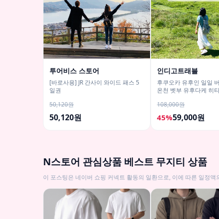
투어비스 스토어
인디고트래블
[바로사용] JR 간사이 와이드 패스 5
후쿠오카 유후인 일일 
일권
온천 벳부 유후다케 히
50,120원
108,000원
50,120원
59,000원
45%
N스토어 관심상품 베스트 무지티 상품
이 포스팅은 네이버 쇼핑 커넥트 활동의 일환으로, 이에 따른 일정액