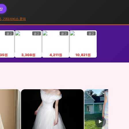
대산
고, 기타서비스 문의
광고
광고
광고
광고
335원
3,308원
4,211원
10,821원
▶