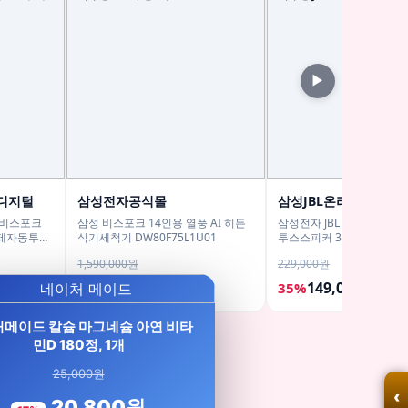
▶
디지털
삼성전자공식몰
삼성JBL온라인스토어
Y 비스포크
삼성 비스포크 14인용 열풍 AI 히든
삼성전자 JBL CHARGE 5
 세제자동투입
식기세척기 DW80F75L1U01
투스스피커 30W 무선 스
1,590,000원
229,000원
1,469,000원
149,000원
8%
35%
메이드 칼슘 마그네슘 아연 비타
민D 180정, 1개
25,000원
‹
20,800원