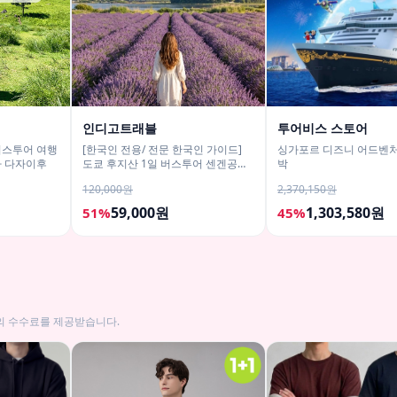
인디고트래블
투어비스 스토어
버스투어 여행
[한국인 전용/ 전문 한국인 가이드]
싱가포르 디즈니 어드벤처
타 다자이후
도쿄 후지산 1일 버스투어 센겐공원
박
히카와시계점/DSLR 사진촬영
120,000원
2,370,150원
59,000원
1,303,580원
51%
45%
의 수수료를 제공받습니다.