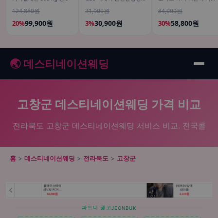
800 은행잎추출물 50캡
양식 고소한맛, 200ml, 18
임산부 성인 온가족 30포,
124,880원
31,900원
84,000원
슐, 5개
개
2개
99,900원
30,900원
58,800원
20%
3%
30%
🌏 데스티네이션웨딩
고창군 데스티네이션웨딩 가격 비교
전라북도 고창군 데스티네이션웨딩 서비스 비교. 전국콜
홈
>
데스티네이션웨딩
>
전라북도
>
고창군
파트너 광고
JEONBUK