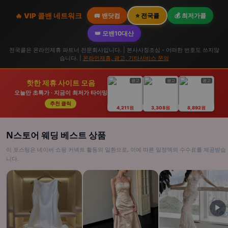
🔥 VIP 콜밴 네트워크
🚐 밴닷컴
⭐ 전국콜
💰 최저가콜
👑 모밴10대산
전국콜은 온라인제휴 파트너 전문회사입니다. | 본사사칭조심 - 어떠한 번호도 쓰지않
습니다. |
온라인제휴, 광고, 기타서비스 문의
광고
광고
광고
핫한 제휴 사이트 모음
오늘만 초특가 · 지금이 최저가 타이밍
추천 클릭
4,211원
3,308원
8,892원
N스토어 웨딩 베스트 상품
이 포스팅은 네이버 쇼핑 커넥트 활동의 일환으로, 이에 따른 일정액의 수수료를 제공받습
니다.
▶