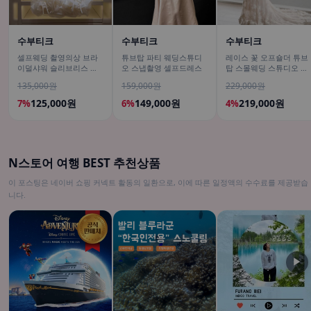
수부티크
수부티크
수부티크
셀프웨딩 촬영의상 브라
튜브탑 파티 웨딩스튜디
레이스 꽃 오프숄더 튜브
이덜샤워 슬리브리스 러
오 스냅촬영 셀프드레스
탑 스몰웨딩 스튜디오 스
플 미니원피스
냅촬영 셀프웨딩드레스
135,000원
159,000원
229,000원
125,000원
149,000원
219,000원
7%
6%
4%
N스토어 여행 BEST 추천상품
이 포스팅은 네이버 쇼핑 커넥트 활동의 일환으로, 이에 따른 일정액의 수수료를 제공받습
니다.
▶