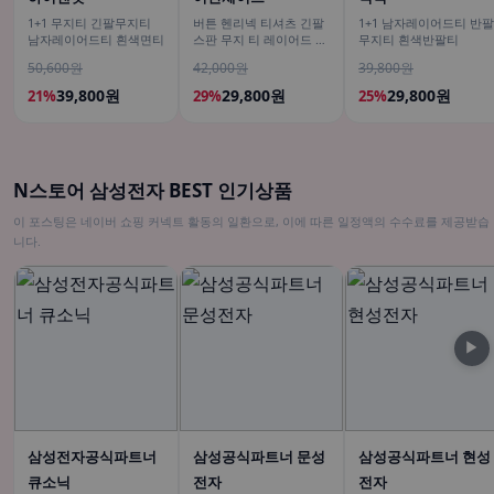
1+1 무지티 긴팔무지티
버튼 헨리넥 티셔츠 긴팔
1+1 남자레이어드티 반팔
남자레이어드티 흰색면티
스판 무지 티 레이어드 이
무지티 흰색반팔티
너 남녀공용 봄신상 남친
50,600원
42,000원
39,800원
룩
39,800원
29,800원
29,800원
21%
29%
25%
N스토어 삼성전자 BEST 인기상품
이 포스팅은 네이버 쇼핑 커넥트 활동의 일환으로, 이에 따른 일정액의 수수료를 제공받습
니다.
▶
삼성전자공식파트너
삼성공식파트너 문성
삼성공식파트너 현성
큐소닉
전자
전자