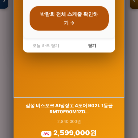
›
‹
박람회 전체 스케줄 확인하
기 →
입점 · 제휴 문의
오늘 하루 닫기
닫기
세레비 멜라딥스 식물성 멜라토닌 감태추출물 L
삼성 비스포크 AI냉장고 4도어 902L 1등급
트립토판 몽모랑시 타트…
RM70F90M1ZD…
2,840,000원
29,000원
2,599,000원
21,800원
8%
25%