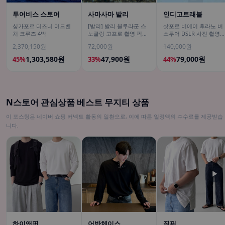
투어비스 스토어
사마사마 발리
인디고트래블
싱가포르 디즈니 어드벤
[발리] 발리 블루라군 스
삿포로 비에이 후라노 버
처 크루즈 4박
노쿨링 고프로 촬영 픽업
스투어 DSLR 사진 촬영
드랍 해양 수상 액티비티
/[준페이 예약 식사]
2,370,150원
72,000원
140,000원
체험 산호 열대어
1,303,580원
47,900원
79,000원
45%
33%
44%
N스토어 관심상품 베스트 무지티 상품
이 포스팅은 네이버 쇼핑 커넥트 활동의 일환으로, 이에 따른 일정액의 수수료를 제공받습
니다.
▶
하이앤핏
어반체이스
직픽