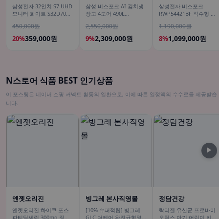
삼성전자 32인치 S7 UHD
삼성 비스포크 AI 김치냉
삼성전자 비스포크
모니터 화이트 S32D701
장고 4도어 490L
RWP54421BF 직수형 냉
LS32D701EAKXKR
RK70F49M2GD 에센셜
온정수기 싱크대 빌트인
450,000원
2,550,000원
1,190,000원
베이지 유산균아삭 숙성
언더싱크 화이트
모드
359,000원
2,309,000원
1,099,000원
20%
9%
8%
N스토어 식품 BEST 인기상품
이 포스팅은 네이버 쇼핑 커넥트 활동의 일환으로, 이에 따른 일정액의 수수료를 제공받습
니다.
▶
엔젯오리진
빙그레 본사직영몰
정담건강
엔젯오리진 하이큐 포스
[10% 슈퍼적립] 빙그레
락티젠 유산균 프로바이
파티딜세린 300mg 징코
GLC 더케어 완전균형영
오틱스 아기 어린이 키즈