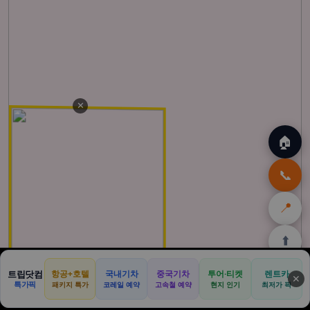
✕
🏠
📞
📍
⬆️
🏠
🌴
🌺
🎁
🏝️
트립닷컴
항공+호텔
국내기차
중국기차
투어·티켓
렌트카
✕
특가픽
패키지 특가
코레일 예약
고속철 예약
현지 인기
최저가 픽
홈
발리
하와이
쿠팡
몰디브
할인