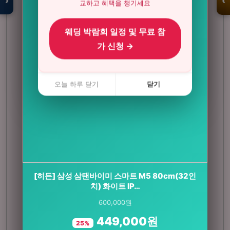
›
‹
교하고 혜택을 챙기세요
웨딩 박람회 일정 및 무료 참
입점 · 제휴 문의
가 신청 →
오늘 하루 닫기
닫기
[히든] 삼성 삼탠바이미 스마트 M5 80cm(32인
[썸머 기획전] 닥터파이토 덴티백 구강유산균
BLIS M18 프로바이…
치) 화이트 IP…
600,000원
180,000원
449,000원
123,000원
25%
32%