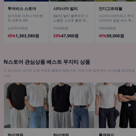
투어비스 스토어
사마사마 발리
인디고트래블
싱가포르 디즈니 어드벤
[발리] 발리 블루라군 스
나고야 시라카와고 히다
처 크루즈 4박
노쿨링 고프로 촬영 픽업
다카야마 일일 버스 투어
드랍 해양 수상 액티비티
[DSLR 사진촬영 서비스]
2,370,150원
72,000원
108,000원
체험 산호 열대어
1,303,580원
47,900원
59,000원
45%
33%
45%
N스토어 관심상품 베스트 무지티 상품
이 포스팅은 네이버 쇼핑 커넥트 활동의 일환으로, 이에 따른 일정액의 수수료를 제공받습
니다.
▶
하이앤핏
하이앤핏
톨앤무드