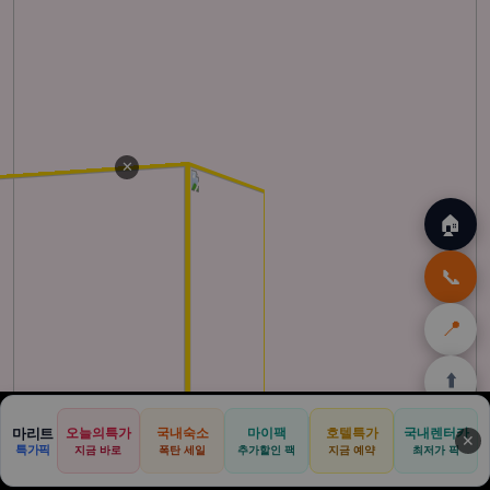
✕
🏠
📞
📍
⬆️
🏠
🌴
🌺
🎁
🏝️
마리트
오늘의특가
국내숙소
마이팩
호텔특가
국내렌터카
✕
특가픽
지금 바로
폭탄 세일
추가할인 팩
지금 예약
최저가 픽
홈
발리
하와이
쿠팡
몰디브
할인