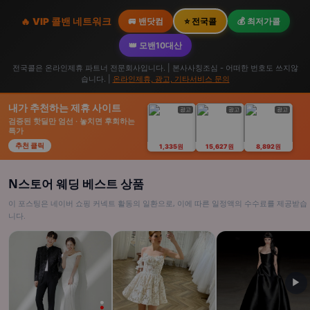
🔥 VIP 콜밴 네트워크
🚐 밴닷컴
⭐ 전국콜
💰 최저가콜
👑 모밴10대산
전국콜은 온라인제휴 파트너 전문회사입니다. | 본사사칭조심 - 어떠한 번호도 쓰지않
습니다. |
온라인제휴, 광고, 기타서비스 문의
내가 추천하는 제휴 사이트
광고
광고
광고
검증된 핫딜만 엄선 · 놓치면 후회하는
특가
추천 클릭
1,335원
15,627원
8,892원
N스토어 웨딩 베스트 상품
이 포스팅은 네이버 쇼핑 커넥트 활동의 일환으로, 이에 따른 일정액의 수수료를 제공받습
니다.
▶