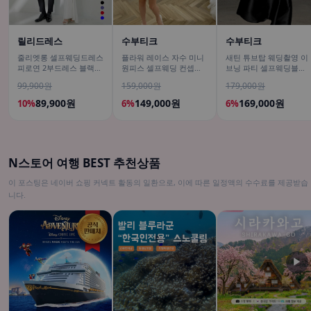
릴리드레스
수부티크
수부티크
줄리엣롱 셀프웨딩드레스
플라워 레이스 자수 미니
새틴 튜브탑 웨딩촬영 이
피로연 2부드레스 블랙드
원피스 셀프웨딩 컨셉촬
브닝 파티 셀프웨딩블랙
레스 만삭원피스
영 드레스
드레스
99,900원
159,000원
179,000원
89,900원
149,000원
169,000원
10%
6%
6%
N스토어 여행 BEST 추천상품
이 포스팅은 네이버 쇼핑 커넥트 활동의 일환으로, 이에 따른 일정액의 수수료를 제공받습
니다.
▶