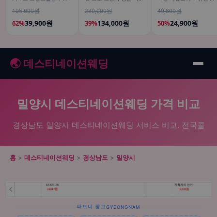
소 골드 곡물 발효 역가수
어트 혈당 체지방 컷팅제
단 단백 글루텐프리 180g
105,000원
220,000원
49,800원
치 30포, 3개
120캡슐, 4개
10개입
39,900원
134,000원
24,900원
62%
39%
50%
🌏 데스티네이션웨딩
밀양시 데스티네이션웨딩 가격 비교
경상남도 밀양시 데스티네이션웨딩 서비스 비교. 전국콜
홈
>
데스티네이션웨딩
>
경상남도
>
밀양시
파트너 광고
GYEONGNAM