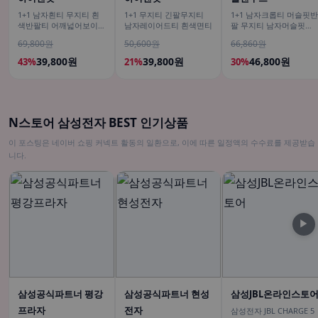
1+1 남자흰티 무지티 흰
1+1 무지티 긴팔무지티
1+1 남자크롭티 머슬핏반
색반팔티 어깨넓어보이는
남자레이어드티 흰색면티
팔 무지티 남자머슬핏반
반팔
팔티
69,800원
50,600원
66,860원
39,800원
39,800원
46,800원
43%
21%
30%
N스토어 삼성전자 BEST 인기상품
이 포스팅은 네이버 쇼핑 커넥트 활동의 일환으로, 이에 따른 일정액의 수수료를 제공받습
니다.
▶
삼성공식파트너 평강
삼성공식파트너 현성
삼성JBL온라인스토
프라자
전자
삼성전자 JBL CHARGE 5