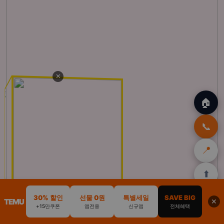
✕
🏠
📞
📍
⬆️
🏠
🌴
🌺
🎁
🏝️
30% 할인
선물 0원
특별세일
SAVE BIG
TEMU
✕
+15만쿠폰
앱전용
신규앱
전체혜택
홈
발리
하와이
쿠팡
몰디브
할인