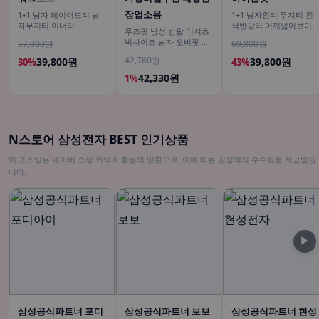
장업소용
1+1 남자 레이어드티 남
1+1 남자흰티 무지티 흰
자무지티 이너티
색반팔티 어깨넓어보이
루즈핏 남성 반팔 티셔츠
반팔
빅사이즈 남자 오버핏 티
57,000원
69,800원
셔츠 무지티셔츠 여름
42,760원
39,800원
39,800원
30%
43%
42,330원
1%
N스토어 삼성전자 BEST 인기상품
이 포스팅은 네이버 쇼핑 커넥트 활동의 일환으로, 이에 따른 일정액의 수수료를 제공받습
니다.
▶
삼성공식파트너 포디
삼성공식파트너 보보
삼성공식파트너 현성