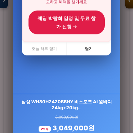
›
‹
교하고 혜택을 챙기세요
웨딩 박람회 일정 및 무료 참
입점 · 제휴 문의
가 신청 →
오늘 하루 닫기
닫기
연세 키즈텐 유산균 100억 프로바이오틱스 어린
삼성 WH80H2420BBHY 비스포크 AI 원바디
이 유아 초등학생 유산…
24kg+20kg…
3,898,000원
92,000원
3,049,000원
72,700원
22%
21%