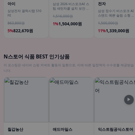
아이
전자
삼성 2026 비스포크AI 스
팀 새틴차콜 설치 보안 안
삼성전자 갤럭시탭 S10
삼성 정수기 비스포크 AI
심 VR70F00AGH
FE
스탠드 예쁜 슬림 소형 일
1,516,000원
시불 비스코프 직수 냉온
863,800원
1,500,000원
1,504,000원
1%
커피정수기
822,670원
1,339,000원
5%
11%
N스토어 식품 BEST 인기상품
이 포스팅은 네이버 쇼핑 커넥트 활동의 일환으로, 이에 따른 일정액의 수수료를 제공받습
니다.
▶
칠갑농산
애드마일스
익스트림공식스토어