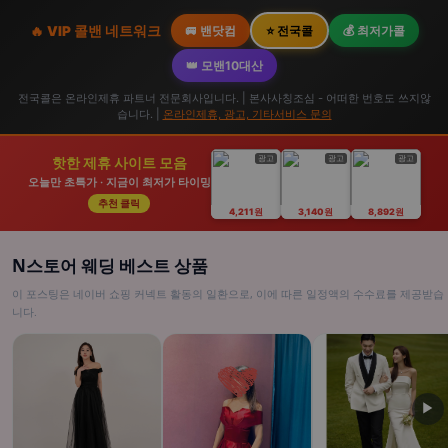
🔥 VIP 콜밴 네트워크
🚐 밴닷컴
⭐ 전국콜
💰 최저가콜
👑 모밴10대산
전국콜은 온라인제휴 파트너 전문회사입니다. | 본사사칭조심 - 어떠한 번호도 쓰지않
습니다. |
온라인제휴, 광고, 기타서비스 문의
광고
광고
광고
핫한 제휴 사이트 모음
오늘만 초특가 · 지금이 최저가 타이밍
추천 클릭
4,211원
3,140원
8,892원
N스토어 웨딩 베스트 상품
이 포스팅은 네이버 쇼핑 커넥트 활동의 일환으로, 이에 따른 일정액의 수수료를 제공받습
니다.
▶