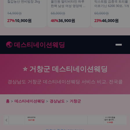
칠갑농산 면비빔장 2kg
올인원 멀티비타민 하루
익스트림 김종국 트리플
한팩 남성 여성 영양제 오
아르기닌 6200 30포, 1개
피스팩 22포, 1개
14,900원
68,000원
60,000원
10,900원
36,900원
46,000원
27%
46%
23%
🌏 데스티네이션웨딩
⭐ 거창군 데스티네이션웨딩
경상남도 거창군 데스티네이션웨딩 서비스 비교. 전국콜
홈
>
데스티네이션웨딩
>
경상남도
>
거창군