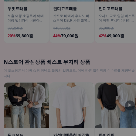
두잇트래블
인디고트래블
인디고트래블
보홀 여행 호핑투어 어메
삿포로 비에이 후라노 버
오사카 교토 일일 버스투
이징 발리카삭 버진아일
스투어 DSLR 사진 촬영
어 여행 후시미이나리 아
랜드 돌고래 거북이 픽드
/[준페이 예약 식사]
라시야마 은각사 청수사
87,250원
140,000원
85,000원
랍 포함
철학의길
69,800원
79,000원
49,000원
20%
44%
42%
N스토어 관심상품 베스트 무지티 상품
이 포스팅은 네이버 쇼핑 커넥트 활동의 일환으로, 이에 따른 일정액의 수수료를 제공받습
니다.
▶
워크모드
가성비템추천 매장현
하이앤핏