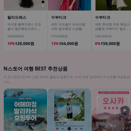
릴리드레스
수부티크
수부티크
파피용 블랙드레스 오프
새틴 오프숄더 브라이덜
새틴 튜브탑 리본 웨딩스
숄더 셀프웨딩드레스 연
샤워 셀프웨딩 스냅촬영
냅촬영 머메이드 셀프웨
주회 결혼식2부 피로연드
이브닝 파티 레드드레스
딩드레스
160,000원
119,000원
169,000원
레스
129,000원
104,000원
159,000원
19%
13%
6%
N스토어 여행 BEST 추천상품
이 포스팅은 네이버 쇼핑 커넥트 활동의 일환으로, 이에 따른 일정액의 수수료를 제공받습
니다.
▶