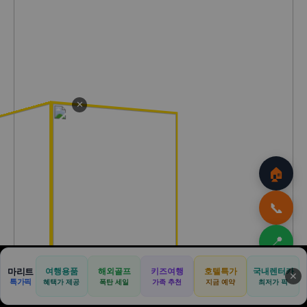
✕
🏠
📞
📍
마리트
여행용품
해외골프
키즈여행
호텔특가
국내렌터카
⬆️
🏠
🚗
💒
🏕️
📢
✕
특가픽
혜택가 제공
폭탄 세일
가족 추천
지금 예약
최저가 픽
홈
리무진
웨딩카
캠핑카
광고