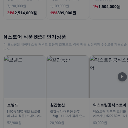
형 미니 냉동 1인 김치
3,190,000원
1,109,000원
1,504,000원
1%
2,514,000원
899,000원
21%
19%
N스토어 식품 BEST 인기상품
이 포스팅은 네이버 쇼핑 커넥트 활동의 일환으로, 이에 따른 일정액의 수수료를 제공받습
니다.
▶
보넬드
칠갑농산
익스트림공식스토어
[100% NFC 케일 브로콜
칠갑농산 대용량 만두
익스트림 김종국 트리플
리 사과 착즙] 보넬드 아
1.3kg 1+1 고기 김치 손만
아르기닌 6200 30포, 1개
이엠 그린 베지터블, 1L, 3
두 군만두
52,900원
20,900원
60,000원
개