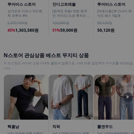
투어비스 스토어
인디고트래블
투어비스 스토어
싱가포르 디즈니 어드벤
[한국인 전용/ 전문 한국
[바로사용] JR 간사이 와
처 크루즈 4박
인 가이드] 도쿄 후지산 1
이드 패스 5일권
일 버스투어 센겐공원 히
2,370,150원
120,000원
50,120원
카와시계점/DSLR 사진촬
영
1,303,580원
59,000원
50,120원
45%
51%
N스토어 관심상품 베스트 무지티 상품
이 포스팅은 네이버 쇼핑 커넥트 활동의 일환으로, 이에 따른 일정액의 수수료를 제공받습
니다.
▶
핵쿨남
직픽
톨앤무드
남자 머슬핏 반팔 어깨넓
1+1 남자레이어드티 반팔
1+1 남자머슬핏반팔티 어