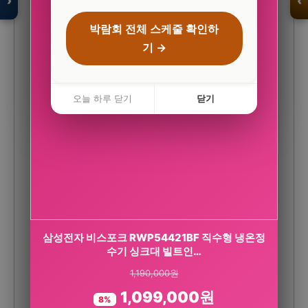
›
‹
박람회 전체 스케줄 확인하
기 →
입점 · 제휴 문의
오늘 하루 닫기
닫기
CJ 멜라메이트 트리플액션 식물성 멜라토닌 2mg
삼성전자 비스포크 RWP54421BF 직수형 냉온정
수기 싱크대 빌트인…
30정, 3개
1,190,000원
65,700원
1,099,000원
28,900원
8%
56%