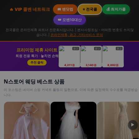
🔥 VIP 콜밴 네트워크
🚐 밴닷컴
⭐ 전국콜
💰 최저가콜
👑 모밴10대산
전국콜은 온라인제휴 파트너 전문회사입니다. | 본사사칭조심 - 어떠한 번호도 쓰지않
습니다. |
온라인제휴, 광고, 기타서비스 문의
광고
광고
광고
프리미엄 제휴 사이트
회원 전용 특가 · 놓치면 손해
추천 클릭
4,211원
3,140원
8,892원
N스토어 웨딩 베스트 상품
이 포스팅은 네이버 쇼핑 커넥트 활동의 일환으로, 이에 따른 일정액의 수수료를 제공받습
니다.
▶