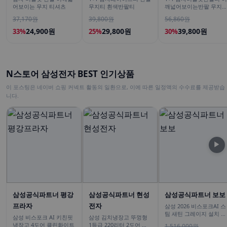
어보이는 무지 티셔츠
무지티 흰색반팔티
깨넓어보이는반팔 무지
흰색티셔츠
37,170원
39,800원
56,860원
24,900원
29,800원
39,800원
33%
25%
30%
N스토어 삼성전자 BEST 인기상품
이 포스팅은 네이버 쇼핑 커넥트 활동의 일환으로, 이에 따른 일정액의 수수료를 제공받습
니다.
▶
삼성공식파트너 평강
삼성공식파트너 현성
삼성공식파트너 보보
프라자
전자
삼성 2026 비스포크AI 스
팀 새틴 그레이지 설치 보
삼성 비스포크 AI 키친핏
삼성 김치냉장고 뚜껑형
안 안심 VR70F00AGG
냉장고 4도어 클린화이트
1등급 220리터 2도어 소
1,516,000원