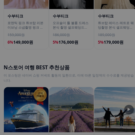
수부티크
수부티크
수부티크
로맨틱 핑크 튜브탑 리본
오프숄더 튤 볼륨 드레스
튜브탑 레이스 레트로 웨
이브닝 스냅촬영 핑크 셀
본식 촬영 셀프웨딩드레
딩촬영 본식 셀프웨딩드
프웨딩드레스
스
레스
159,000원
186,000원
189,000원
149,000원
176,000원
179,000원
6%
5%
5%
N스토어 여행 BEST 추천상품
이 포스팅은 네이버 쇼핑 커넥트 활동의 일환으로, 이에 따른 일정액의 수수료를 제공받습
니다.
▶