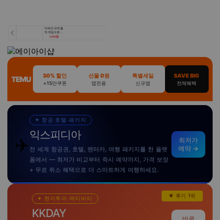
30% 할인
선물 0원
특별세일
SAVE BIG
TEMU
+15만쿠폰
앱전용
신규앱
전체혜택
✦ 항공·호텔·패키지
익스피디아
✈️
최저가
예약 →
전 세계 항공권, 호텔, 렌터카, 여행 패키지를 한 플랫
폼에서 — 최저가 비교부터 즉시 예약까지, 가격 보장
+ 무료 취소 혜택으로 더 스마트하게 여행하세요.
★ 후기 1위
✦ 현지투어·액티비티
KKDAY
바로