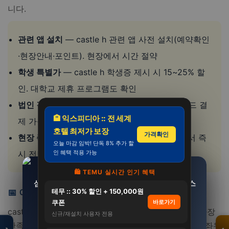
니다.
관련 앱 설치
— castle h 관련 앱 사전 설치(예약확인
·현장안내·포인트). 현장에서 시간 절약
학생 특별가
— castle h 학생증 제시 시 15~25% 할
인. 대학교 제휴 프로그램도 확인
법인 결제
— castle h 세금계산서 발행+법인카드 결
🏨 익스피디아 :: 전 세계
제 가능. 부가세 환급으로 실질 9% 할인 효과
호텔 최저가 보장
가격확인
현장 즉시 피드백
— castle h 불만족 시 현장에서 즉
오늘 마감 임박! 단독 8% 추가 할
인 혜택 적용 가능
시 전달. 사후보다 현장 해결이 빠르고 확실
🛍️ TEMU 실시간 인기 혜택
모두의백화점
삼성 비스포크 김치냉장고 RQ33DG71J3EW 스
[썸머 기획전] 닥터파이토 덴티백 구강유산균
명품
테무 :: 30% 할인 + 150,000원
📅 이런 때 추천합니다
BLIS M18 프로바이…
탠드형 3도어 32…
·
패션
쿠폰
바로가기
·
1,790,000원
180,000원
castle hotel 이용을 계획 중이시라면 어떤 상황에서 가장
신규/재설치 사용자 전용
생활
총집합
만족도가 높은지 참고하세요. 타이밍이 경험의 절반을 좌우
1,429,000원
123,000원
보기