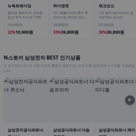
뉴욕트레이딩
하이앤핏
워크모드
챔피온 헤리티지 오버핏
1+1 와플티셔츠 쭉티 무
1+1 남자 레이어드티 남
로고 무지 티셔츠 T105
지티셔츠 무지티 빅사이
자무지티 이너티
즈긴팔티
13,900원
59,800원
57,000원
10,900원
39,800원
39,800원
22%
33%
30%
N스토어 삼성전자 BEST 인기상품
이 포스팅은 네이버 쇼핑 커넥트 활동의 일환으로, 이에 따른 일정액의 수수료를 제공받습
니다.
▶
삼성전자공식파트너
삼성공식파트너 다솜
삼성공식파트너 케이