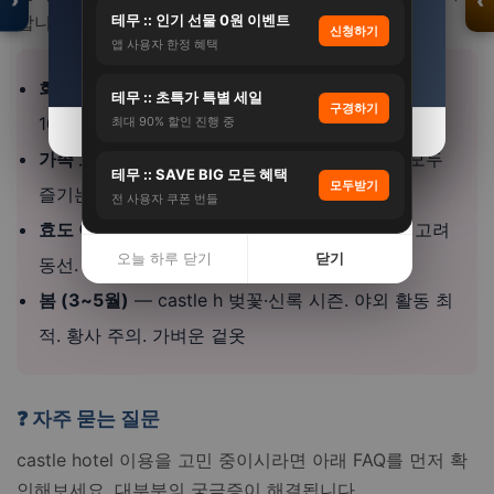
›
‹
20%
32%
테무 :: 인기 선물 0원 이벤트
합니다.
입
신청하기
점
앱 사용자 한정 혜택
자세히 보기 →
자세히 보기 →
·
제
회사 워크샵
— castle h 팀빌딩+회의+식사 올인원.
휴
테무 :: 초특가 특별 세일
문
구경하기
의
10인~ 단체 할인. 기획 대행
최대 90% 할인 진행 중
오늘 하루 닫기
오늘 하루 닫기
닫기
닫기
가족 모임
— castle h 아이·어르신 동반. 3세대 모두
테무 :: SAVE BIG 모든 혜택
모두받기
즐기는 안전한 프로그램
전 사용자 쿠폰 번들
효도 여행
— castle h 부모님 모시고. 무릎·체력 고려
오늘 하루 닫기
닫기
동선. 편안한 이동·숙소
봄 (3~5월)
— castle h 벚꽃·신록 시즌. 야외 활동 최
적. 황사 주의. 가벼운 겉옷
❓ 자주 묻는 질문
castle hotel 이용을 고민 중이시라면 아래 FAQ를 먼저 확
인해보세요. 대부분의 궁금증이 해결됩니다.