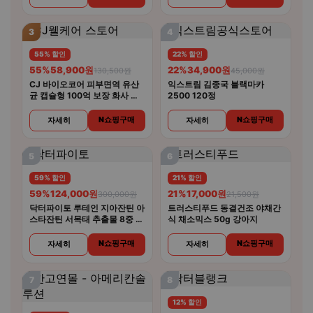
3
4
55% 할인
22% 할인
55%
58,900원
22%
34,900원
130,500원
45,000원
CJ 바이오코어 피부면역 유산
익스트림 김종국 블랙마카
균 캡슐형 100억 보장 화사 유
2500 120정
산균 30캡슐 5개
N쇼핑구매
N쇼핑구매
자세히
자세히
5
6
59% 할인
21% 할인
59%
124,000원
21%
17,000원
300,000원
21,500원
닥터파이토 루테인 지아잔틴 아
트러스티푸드 동결건조 야채간
스타잔틴 서목태 추출물 8중 복
식 채소믹스 50g 강아지
합기능성 30캡슐 6개
N쇼핑구매
N쇼핑구매
자세히
자세히
7
8
12% 할인