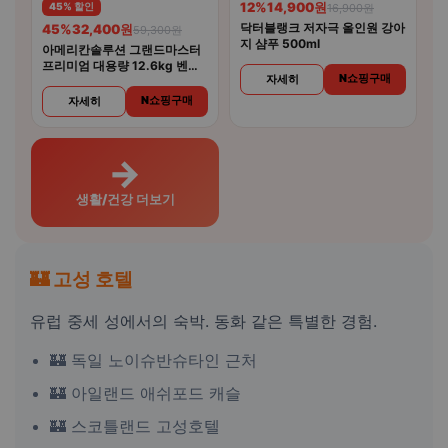
12%
14,900원
45% 할인
16,900원
닥터블랭크 저자극 올인원 강아
45%
32,400원
59,300원
지 샴푸 500ml
아메리칸솔루션 그랜드마스터
프리미엄 대용량 12.6kg 벤토
N쇼핑구매
자세히
나이트 고양이모래
N쇼핑구매
자세히
→
생활/건강 더보기
🏰 고성 호텔
유럽 중세 성에서의 숙박. 동화 같은 특별한 경험.
🏰 독일 노이슈반슈타인 근처
🏰 아일랜드 애쉬포드 캐슬
🏰 스코틀랜드 고성호텔