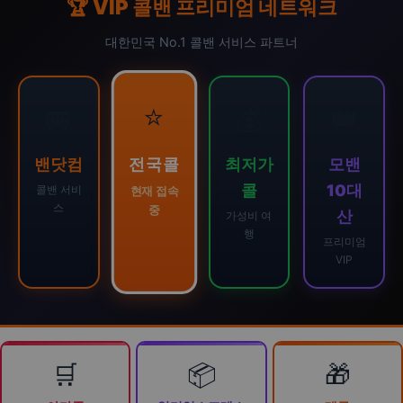
🏆 VIP 콜밴 프리미엄 네트워크
대한민국 No.1 콜밴 서비스 파트너
⭐
🚐
💰
👑
전국콜
밴닷컴
최저가
모밴
콜
10대
콜밴 서비
현재 접속
스
중
산
가성비 여
행
프리미엄
VIP
🛒
📦
🎁