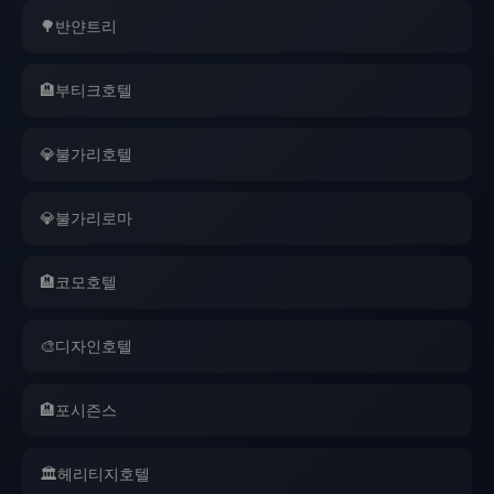
🌳
반얀트리
🏨
부티크호텔
💎
불가리호텔
💎
불가리로마
🏨
코모호텔
🎨
디자인호텔
🏨
포시즌스
🏛️
헤리티지호텔