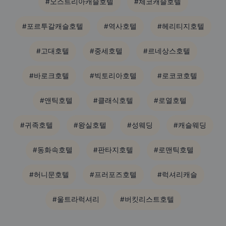
#오스트리아캐슬호텔
#체코캐슬호텔
#포르투갈캐슬호텔
#역사호텔
#헤리티지호텔
#고대호텔
#중세호텔
#르네상스호텔
#바로크호텔
#빅토리아호텔
#로코코호텔
#앤틱호텔
#클래식호텔
#로열호텔
#귀족호텔
#왕실호텔
#성웨딩
#캐슬웨딩
#동화속호텔
#판타지호텔
#로맨틱호텔
#허니문호텔
#프러포즈호텔
#럭셔리캐슬
#울트라럭셔리
#버킷리스트호텔