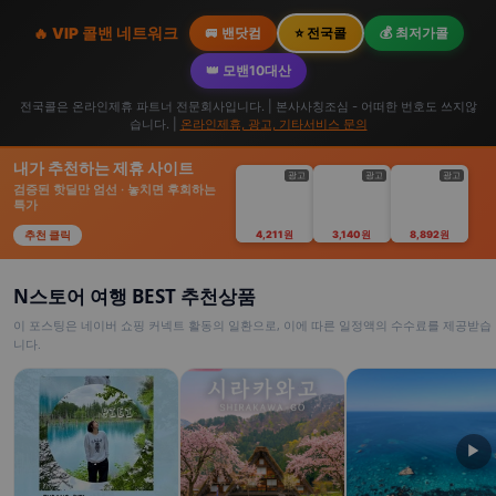
🔥 VIP 콜밴 네트워크
🚐 밴닷컴
⭐ 전국콜
💰 최저가콜
👑 모밴10대산
전국콜은 온라인제휴 파트너 전문회사입니다. | 본사사칭조심 - 어떠한 번호도 쓰지않
습니다. |
온라인제휴, 광고, 기타서비스 문의
내가 추천하는 제휴 사이트
광고
광고
광고
검증된 핫딜만 엄선 · 놓치면 후회하는
특가
추천 클릭
4,211원
3,140원
8,892원
N스토어 여행 BEST 추천상품
이 포스팅은 네이버 쇼핑 커넥트 활동의 일환으로, 이에 따른 일정액의 수수료를 제공받습
니다.
▶