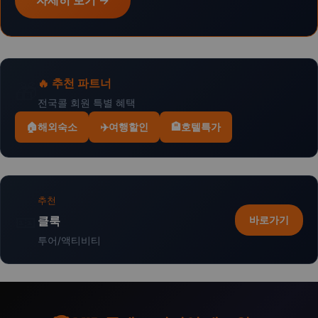
자세히 보기 →
🔥 추천 파트너
🎁
전국콜 회원 특별 혜택
🏠
해외숙소
✈️
여행할인
🏨
호텔특가
추천
🎫
바로가기
클룩
투어/액티비티