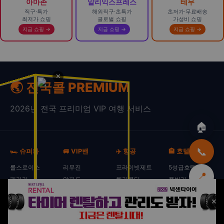
아마존
알리익스프레스
테무
직구·특가
해외직구·초특가
초저가·무료배송
최저가 쇼핑
글로벌 쇼핑
가성비 쇼핑
지금 쇼핑 →
지금 쇼핑 →
지금 쇼핑 →
✕
🌏 전국콜 PREMIUM
2026년 전국 프리미엄 VIP 여행 서비스
🏠
📞
🏎️ 슈퍼카
🚐 VIP밴
✈️ 항공
🏨 호텔
롤스로이스
리무진
프라이빗제트
5성급호텔
📍
페라리
알파드
헬리콥터
풀빌라
람보르기니
파티버스
퍼스트클래스
펜트하우스
⬆️
🏠
🚗
💒
🏕️
📢
✕
벤틀리
웨딩카
에어택시
수중호텔
포르쉐
스프린터
수상비행기
아이스호텔
홈
리무진
웨딩카
캠핑카
광고