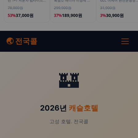
틴 1+1 저분자 펩타이드
흑염소 매니아 이경제 흑
GLC 더케어 완전균형영
피쉬 어류 어린 가루
염소 스틱 액기스 즙 진액
양식 고소한맛, 200ml, 1
78,000원
299,900원
31,900원
120g
국내산 이경재 30포
개
15ml, 4개
37,000원
189,900원
30,900원
53%
37%
3%
🌏 전국콜
🏰
2026년
캐슬호텔
고성 호텔. 전국콜