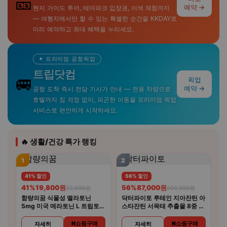
🎫
예약 →
현지 가이드 투어, 테마파크 입장권, 이색 체험까지
— 여행지에서만 할 수 있는 특별한 순간을 KKDAY로
미리 예약하고 최대 혜택을 누리세요.
✦ 프리미엄 공항픽업
트립닷컴
🚐
픽업
예약 →
공항 도착 즉시 전담 기사가 안내 — 전용 차량으로
호텔까지 짐 걱정 없이, 피곤한 이동을 프리미엄 픽업
서비스로 편안하게 시작하세요.
🔥 생활/건강 특가 랭킹
1
2
41% 할인
56% 할인
41%
19,800원
56%
87,000원
33,600원
200,000원
함량의꿈 식물성 멜라토닌
닥터파이토 루테인 지아잔틴 아
5mg 미국 메라토닌 L 트립토판
스타잔틴 서목태 추출물 8중 복
룰라바이
합기능성 30캡슐 4개
N쇼핑구매
N쇼핑구매
자세히
자세히