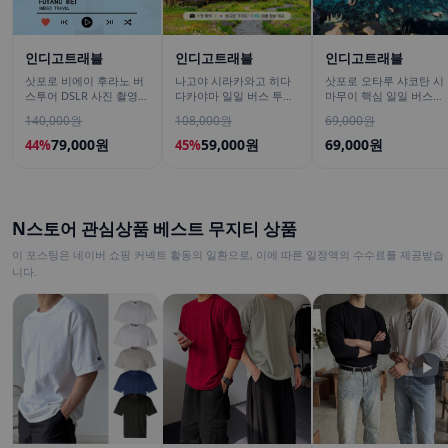
인디고트래블
인디고트래블
인디고트래블
삿포로 비에이 후라노 버
나고야 시라카와고 히다
삿포로 오타루 샤코탄 시
스투어 DSLR 사진 촬영
다카야마 일일 버스 투어
마무이 핵심 일일 버스투
/[준페이 예약 식사]
[DSLR 사진촬영 서비스]
어/ DSLR 촬영
140,000원
108,000원
69,000원
79,000원
59,000원
69,000원
44%
45%
N스토어 관심상품 베스트 무지티 상품
이 포스팅은 네이버 쇼핑 커넥트 활동의 일환으로, 이에 따른 일정액의 수수료를 제공받습
니다.
▶