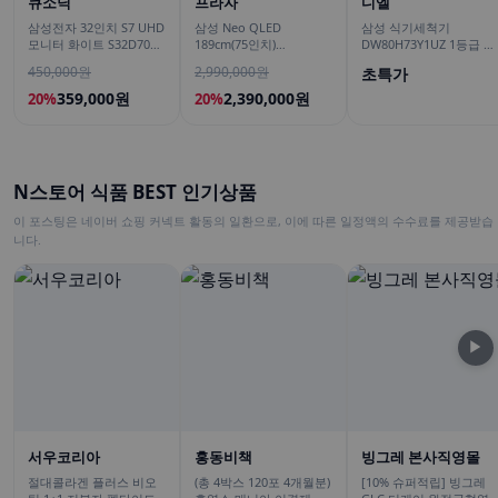
큐소닉
프라자
디엘
삼성전자 32인치 S7 UHD
삼성 Neo QLED
삼성 식기세척기
모니터 화이트 S32D701
189cm(75인치)
DW80H73Y1UZ 1등급 14
LS32D701EAKXKR
KQ75QNH70AFXKR AI
인용 강력건조 대용량 AI
450,000원
2,990,000원
초특가
TV
맞춤세척
359,000원
2,390,000원
20%
20%
N스토어 식품 BEST 인기상품
이 포스팅은 네이버 쇼핑 커넥트 활동의 일환으로, 이에 따른 일정액의 수수료를 제공받습
니다.
▶
서우코리아
홍동비책
빙그레 본사직영몰
절대콜라겐 플러스 비오
(총 4박스 120포 4개월분)
[10% 슈퍼적립] 빙그레