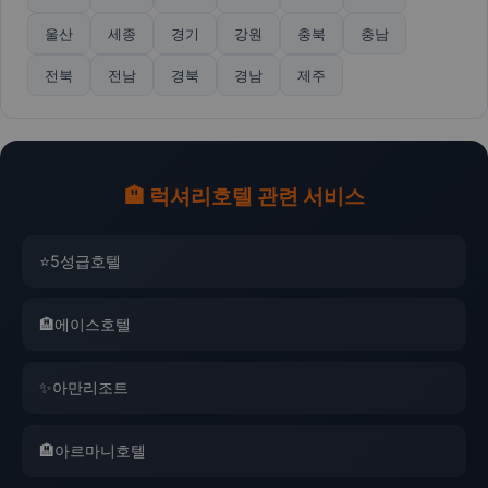
울산
세종
경기
강원
충북
충남
전북
전남
경북
경남
제주
🏨 럭셔리호텔 관련 서비스
⭐
5성급호텔
🏨
에이스호텔
✨
아만리조트
🏨
아르마니호텔