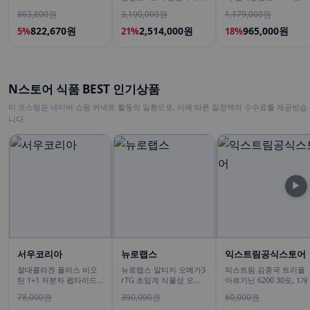
술냉장고 2도어 세레네실
863,800원
3,190,000원
1,179,000원
버 RP22C3111Z1
822,670원
2,514,000원
965,000원
5%
21%
18%
N스토어 식품 BEST 인기상품
이 포스팅은 네이버 쇼핑 커넥트 활동의 일환으로, 이에 따른 일정액의 수수료를 제공받습
니다.
▶
서우코리아
뉴로랩스
익스트림공식스토어
절대콜라겐 플러스 비오
뉴로랩스 알티지 오메가3
익스트림 김종국 트리플
틴 1+1 저분자 펩타이드
rTG 초임계 식물성 오메
아르기닌 6200 30포, 1개
피쉬 어류 어린 가루
가쓰리 고함량 임산부 30
78,000원
390,000원
60,000원
120g
캡슐, 6개