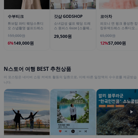
수부티크
갓샵 GODSHOP
코아차
튜브탑 파티 웨딩스튜디
소녀감성 셀프 웨딩 드레
피오니 연 핑크 풍성한 캉
오 스냅촬영 셀프드레스
스 원피스 6size [스몰웨
캉유색드레스 스튜디오
딩 브라이덜샤워 들러리
웨딩드레스 브라이덜샤
159,000원
65,000원
29,500원
옷 의상]
원피스 파티의상
149,000원
57,000원
6%
12%
N스토어 여행 BEST 추천상품
이 포스팅은 네이버 쇼핑 커넥트 활동의 일환으로, 이에 따른 일정액의 수수료를 제공받습
니다.
▶