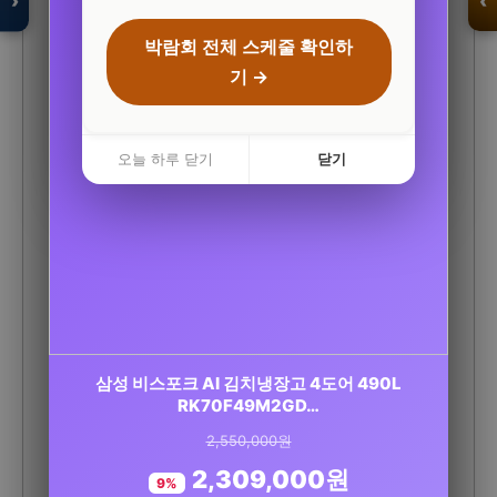
›
‹
박람회 전체 스케줄 확인하
기 →
입점 · 제휴 문의
오늘 하루 닫기
닫기
세레비 멜라딥스 식물성 멜라토닌 감태추출물 L
삼성 비스포크 AI 김치냉장고 4도어 490L
트립토판 몽모랑시 타트…
RK70F49M2GD…
2,550,000원
29,000원
2,309,000원
21,800원
9%
25%