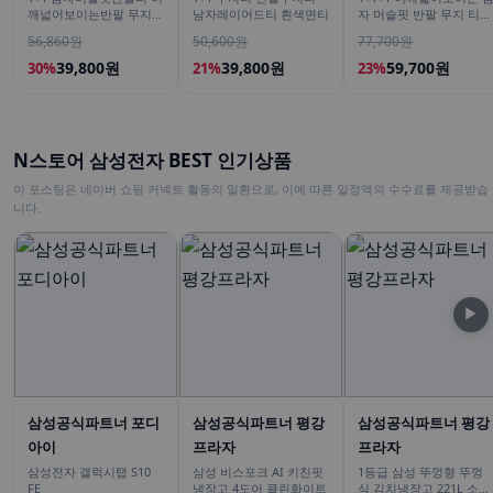
깨넓어보이는반팔 무지티
남자레이어드티 흰색면티
자 머슬핏 반팔 무지 티셔
흰색티셔츠
츠
56,860원
50,600원
77,700원
39,800원
39,800원
59,700원
30%
21%
23%
N스토어 삼성전자 BEST 인기상품
이 포스팅은 네이버 쇼핑 커넥트 활동의 일환으로, 이에 따른 일정액의 수수료를 제공받습
니다.
▶
삼성공식파트너 포디
삼성공식파트너 평강
삼성공식파트너 평강
아이
프라자
프라자
삼성전자 갤럭시탭 S10
삼성 비스포크 AI 키친핏
1등급 삼성 뚜껑형 뚜껑
FE
냉장고 4도어 클린화이트
식 김치냉장고 221L 소형