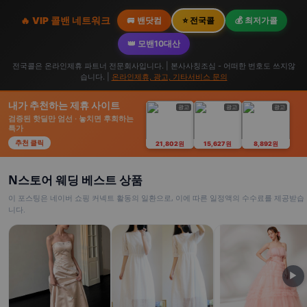
🔥 VIP 콜밴 네트워크
🚐 밴닷컴
⭐ 전국콜
💰 최저가콜
👑 모밴10대산
전국콜은 온라인제휴 파트너 전문회사입니다. | 본사사칭조심 - 어떠한 번호도 쓰지않
습니다. |
온라인제휴, 광고, 기타서비스 문의
내가 추천하는 제휴 사이트
광고
광고
광고
검증된 핫딜만 엄선 · 놓치면 후회하는
특가
추천 클릭
21,802원
15,627원
8,892원
N스토어 웨딩 베스트 상품
이 포스팅은 네이버 쇼핑 커넥트 활동의 일환으로, 이에 따른 일정액의 수수료를 제공받습
니다.
▶