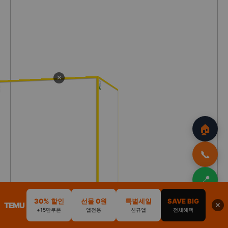
✕
🏠
📞
📍
30% 할인
선물 0원
특별세일
SAVE BIG
⬆️
TEMU
🏠
🚗
💒
🏕️
📢
✕
+15만쿠폰
앱전용
신규앱
전체혜택
홈
리무진
웨딩카
캠핑카
광고