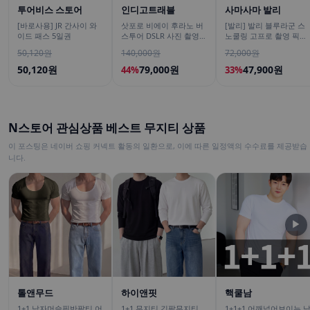
투어비스 스토어
인디고트래블
사마사마 발리
[바로사용] JR 간사이 와
삿포로 비에이 후라노 버
[발리] 발리 블루라군 스
이드 패스 5일권
스투어 DSLR 사진 촬영
노쿨링 고프로 촬영 픽업
/[준페이 예약 식사]
드랍 해양 수상 액티비티
50,120원
140,000원
72,000원
체험 산호 열대어
50,120원
79,000원
47,900원
44%
33%
N스토어 관심상품 베스트 무지티 상품
이 포스팅은 네이버 쇼핑 커넥트 활동의 일환으로, 이에 따른 일정액의 수수료를 제공받습
니다.
▶
톨앤무드
하이앤핏
핵쿨남
1+1 남자머슬핏반팔티 어
1+1 무지티 긴팔무지티
1+1+1 어깨넓어보이는 