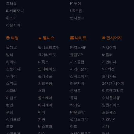
트러플
F1투어
티세레모니
US오픈
위스키
번지점프
라운지바
🌍 여행
🧘 웰니스
🎰 나이트
🛎️ 컨시어지
몰디브
웰니스리트릿
카지노VIP
컨시어지
발리
요가리트릿
클럽VIP
버틀러
하와이
디톡스
재즈클럽
개인비서
산토리니
안티에이징
시가라운지
VIP의전
두바이
줄기세포
스피크이지
보디가드
스위스
의료관광
라운지바
24시컨시어지
사파리
스파
콘서트
미트앤그리트
이집트
헬스케어
뮤직
수하물대행
런던
바디케어
칵테일
임원서비스
푸켓
헤어
NBA관람
골든패스
싱가포르
치과
셀러브리티
키즈VIP
도쿄
비스포크
아트
시계
사막투어
향수
스카이라운지
패션