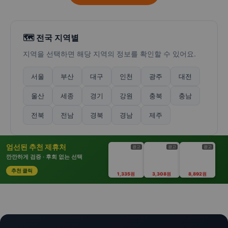
🗺️ 전국 지역별
지역을 선택하면 해당 지역의 정보를 확인할 수 있어요.
서울
부산
대구
인천
광주
대전
울산
세종
경기
강원
충북
충남
전북
전남
경북
경남
제주
엄선된 추천 제휴처
광고
광고
광고
깐깐하게 검증 · 후회 없는 선택
추천 클릭
1,335원
3,308원
8,892원