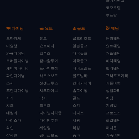
프레지덴셜
코모호텔
루프탑
🍽️ 다이닝
🛥️ 요트
⛳ 골프
💒 웨딩
오마카세
요트
골프리조트
해외웨딩
미슐랭
요트파티
일본골프
요트웨딩
와규다이닝
크루즈
태국골프
캐슬웨딩
트러플다이닝
잠수함투어
미국골프
비치웨딩
캐비어다이닝
프라이빗섬
나이트골프
헬기웨딩
파인다이닝
하우스보트
골프빌라
프러포즈기획
스시
선셋크루즈
켄터키더비
커플여행
프렌치다이닝
샤크다이브
솔로여행
생일파티
사케
낚시
골프
웨딩
치즈
크루즈
스키
기념일
테킬라
다이빙자격증
테니스
프로포즈
바리스타
다이빙추천
서핑
로열웨딩
와인
세일링
복싱
허니문
샴페인
웨이크보드
승마
가족여행