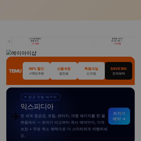
30% 할인
선물 0원
특별세일
SAVE BIG
TEMU
+15만쿠폰
앱전용
신규앱
전체혜택
✦ 항공·호텔·패키지
익스피디아
✈️
최저가
전 세계 항공권, 호텔, 렌터카, 여행 패키지를 한 플
예약 →
랫폼에서 — 최저가 비교부터 즉시 예약까지, 가격
보장 + 무료 취소 혜택으로 더 스마트하게 여행하세
요.