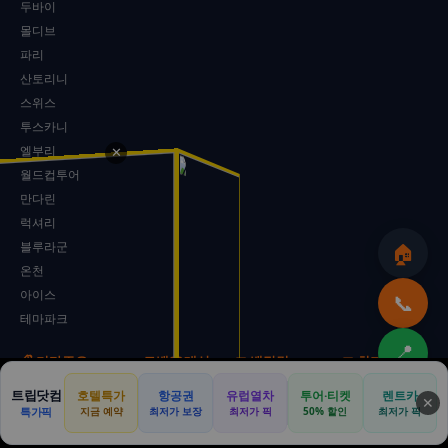
두바이
몰디브
파리
산토리니
스위스
투스카니
엘부리
✕
월드컵투어
만다린
럭셔리
블루라군
🏠
온천
아이스
📞
테마파크
📍
📋 기타주요
🚗 모밴10대산
🚐 밴닷컴
🚐 최저가콜
트립닷컴
비즈니스
🇰🇷 전국통합
🇰🇷 전국통합
🇰🇷 전국통합
호텔특가
항공권
유럽열차
투어·티켓
렌트카
⬆️
🏠
🚗
💒
🏕️
📢
✕
특가픽
지금 예약
최저가 보장
최저가 픽
50% 할인
최저가 픽
이벤트
🚐 모두의콜밴
🏙️ 서울
🏙️ 서울
홈
리무진
웨딩카
캠핑카
광고
이사
📦 모두의이사
🌆 경기
🌆 경기