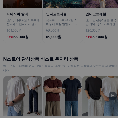
사마사마 발리
인디고트래블
인디고트래블
[발리] 바투르산 지프투어
삿포로 오타루 샤코탄 시
[한국인 전용/ 전문 한국
선라이즈 낀따마니 일출
마무이 핵심 일일 버스투
인 가이드] 도쿄 후지산 1
한국어가이드 우붓 짱구
어/ DSLR 촬영
일 버스투어 센겐공원 히
104,000원
69,000원
120,000원
택시투어
카와시계점/DSLR 사진촬
영
66,000원
69,000원
59,000원
37%
51%
N스토어 관심상품 베스트 무지티 상품
이 포스팅은 네이버 쇼핑 커넥트 활동의 일환으로, 이에 따른 일정액의 수수료를 제공받습
니다.
▶