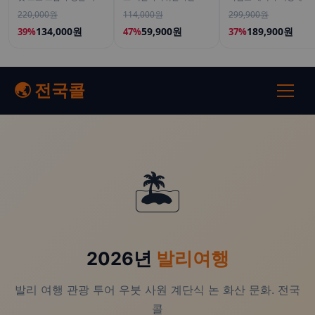
어트 혈당 체지방 컷팅제
알루론산 뮤신 스틱젤리
염소 스틱 액기스 즙 진액
220,000원
114,000원
299,900원
120캡슐, 4개
14포, 3개
국내산 이경재 30포
15ml, 4개
134,000원
59,900원
189,900원
39%
47%
37%
🌏 전국콜
🏝️
2026년
발리여행
발리 여행 관광 투어 우붓 사원 계단식 논 화산 문화. 전국
콜