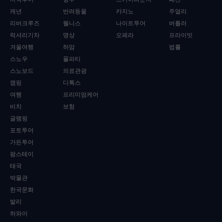
캐년
반려동물
카지노
주얼리
리버크루즈
웰니스
나이트투어
버틀러
럭셔리기차
명상
오페라
프라이빗
겨울여행
하맘
법률
스노우
풀파티
스노보드
의료관광
캠핑
디톡스
여행
프리미엄케어
비치
보험
글램핑
포토투어
가든투어
팜스테이
태국
박물관
한국문화
발리
하와이