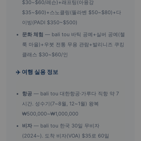
$30~$60/레슨)+래프팅(아융강
$35~$60)+스노클링(뚤라벤 $50~$80)+다
이빙(PADI $350~$500)
문화 체험
— bali tou 바틱 공예+실버 공예(첼
룩 마을)+우붓 전통 무용 관람+발리니즈 쿠킹
클래스 $30~$60/인
✈️ 여행 실용 정보
항공
— bali tou 대한항공·가루다 직항 약 7
시간. 성수기(7~8월, 12~1월) 왕복
₩500,000~₩1,000,000
비자
— bali tou 한국 30일 무비자
(2024~). 도착 비자(VOA) $35로 60일