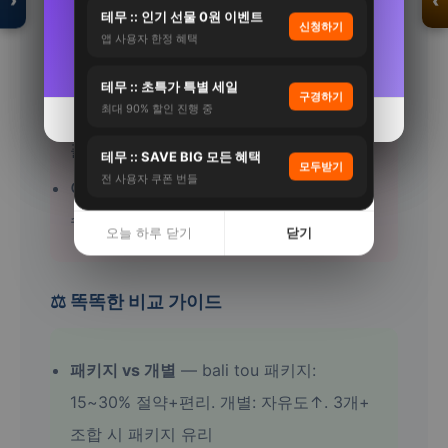
›
‹
9%
38%
가능
테무 :: 인기 선물 0원 이벤트
신청하기
앱 사용자 한정 혜택
여름 휴가
— bali tou 7~8월 성수기. 2개월
자세히 보기 →
자세히 보기 →
전 예약 권장. 얼리버드 할인 적극 활용
입점 · 제휴 문의
테무 :: 초특가 특별 세일
구경하기
최대 90% 할인 진행 중
발렌타인/화이트데이
— bali tou 2~3월 커
오늘 하루 닫기
오늘 하루 닫기
닫기
닫기
플 이벤트. 디너+체험+선물 패키지
테무 :: SAVE BIG 모든 혜택
모두받기
전 사용자 쿠폰 번들
여름 (6~8월)
— bali tou 성수기 가격↑.
수상 활동 최적. 자외선·열사병 주의
오늘 하루 닫기
닫기
⚖️ 똑똑한 비교 가이드
패키지 vs 개별
— bali tou 패키지:
15~30% 절약+편리. 개별: 자유도↑. 3개+
조합 시 패키지 유리