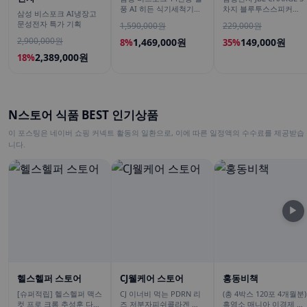
풍 AI 히든 식기세척기
차지 블루투스스피커
삼성 비스포크 AI냉장고
DW80F75L1U01
30W 무선 스피커
문성전자 특가 기획
1,590,000원
229,000원
2,900,000원
1,469,000원
149,000원
8%
35%
2,389,000원
18%
N스토어 식품 BEST 인기상품
이 포스팅은 네이버 쇼핑 커넥트 활동의 일환으로, 이에 따른 일정액의 수수료를 제공받습
니다.
▶
헬스헬퍼 스토어
CJ웰케어 스토어
홍동비책
[슈퍼적립] 헬스헬퍼 맥스
CJ 이너비 먹는 PDRN 리
(총 4박스 120포 4개월분)
컷 프로 크롬 추성훈 다이
즈 저분자피쉬콜라겐 히
흑염소 매니아 이경제 흑