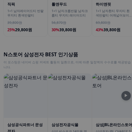
직픽
톨앤무드
하이앤핏
1+1 남자레이어드티 반팔
1+1 남자크롭반팔 남자크
1+1 남자흰티 무지티 흰
무지티 흰색반팔티
롭티 무지티 레이어드티
색반팔티 어깨넓어보이
반팔
39,800원
56,870원
69,800원
29,800원
39,800원
39,800원
25%
30%
43%
N스토어 삼성전자 BEST 인기상품
이 포스팅은 네이버 쇼핑 커넥트 활동의 일환으로, 이에 따른 일정액의 수수료를 제공받습
니다.
▶
삼성공식파트너 문성
삼성전자공식몰
삼성JBL온라인스토
전자
삼성 비스포크 14인용 열
삼성전자 JBL CHARGE 5