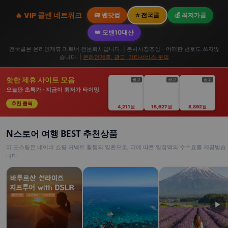
🔥 VIP 콜밴 네트워크
🚐 밴닷컴
⭐ 전국콜
💰 최저가콜
👑 모밴10대산
전국콜은 온라인제휴 파트너 전문회사입니다. | 본사사칭조심 - 어떠한 번호도 쓰지않
습니다. |
온라인제휴, 광고, 기타서비스 문의
핫한 제휴 사이트 모음
광고
광고
광고
오늘만 초특가 · 지금이 최저가 타이밍
추천 클릭
4,211원
15,627원
8,892원
N스토어 여행 BEST 추천상품
이 포스팅은 네이버 쇼핑 커넥트 활동의 일환으로, 이에 따른 일정액의 수수료를 제공받습
니다.
▶