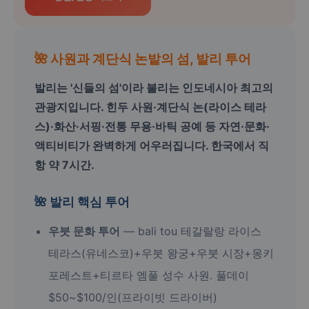
🌺 사원과 계단식 논밭의 섬, 발리 투어
발리는 '신들의 섬'이라 불리는 인도네시아 최고의
관광지입니다. 힌두 사원·계단식 논(라이스 테라
스)·화산·서핑·전통 무용·바틱 공예 등 자연·문화·
액티비티가 완벽하게 어우러집니다. 한국에서 직
항 약 7시간.
🌺 발리 핵심 투어
우붓 문화 투어
— bali tou 테갈랄랑 라이스
테라스(유네스코)+우붓 왕궁+우붓 시장+몽키
포레스트+티르타 엠풀 성수 사원. 풀데이
$50~$100/인(프라이빗 드라이버)