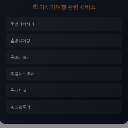
🌏 아시아여행 관련 서비스
🌴
발리럭셔리
🛕
방콕여행
🏝️
보라보라
🏝️
몰디브투어
🏝️
세이셸
🗼
도쿄투어