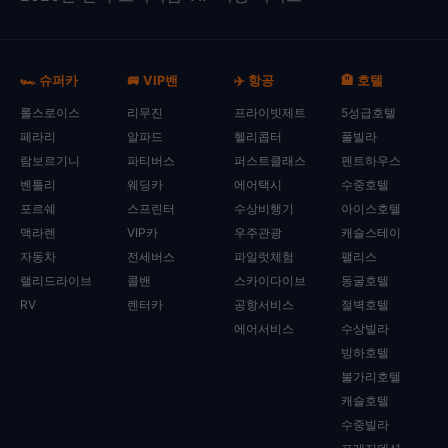
🏎️ 슈퍼카
🚐 VIP밴
✈️ 항공
🏨 호텔
롤스로이스
리무진
프라이빗제트
5성급호텔
페라리
알파드
헬리콥터
풀빌라
람보르기니
파티버스
퍼스트클래스
펜트하우스
벤틀리
웨딩카
에어택시
수중호텔
포르쉐
스프린터
수상비행기
아이스호텔
맥라렌
VIP카
우주관광
캐슬스테이
자동차
전세버스
파일럿체험
팰리스
랠리드라이브
콜밴
스카이다이브
동굴호텔
RV
렌터카
공항서비스
절벽호텔
에어서비스
수상빌라
빙하호텔
불가리호텔
캐슬호텔
수중빌라