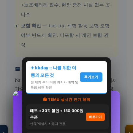
+보조배터리 필수. 현장 충전 시설 없는 곳
다수
보험 확인
— bali tou 체험 활동 보험 포함
여부 반드시 확인. 미포함 시 개인 보험 권
장
✈️ kkday :: 나를 위한 여
📅 이런 때 추천합니다
행의 모든 것
특가보기
bali tour 이용을 계획 중이시라면 어떤 상황에서
전 세계 투어·티켓 최저가 예약 및
독점 혜택 확인
가장 만족도가 높은지 참고하세요. 타이밍이 경
험의 절반을 좌우합니다.
🛍️ TEMU 실시간 인기 혜택
[네이버 단독] CJ 멜라메이트 식물성 멜라토닌 함
삼성 비스포크 AI 김치냉장고 4도어 490L
모두의백화점
테무 :: 30% 할인 + 150,000원
유 구미젤리 40구…
RK70F49M2GD…
명품 · 패션 · 생활
비즈니스 접대
— bali tou 중요 고객·파트
쿠폰
바로가기
총집합 보기
2,550,000원
130,000원
신규/재설치 사용자 전용
너 접대. 격조 있는 장소. 세금계산서 발행
2,309,000원
80,600원