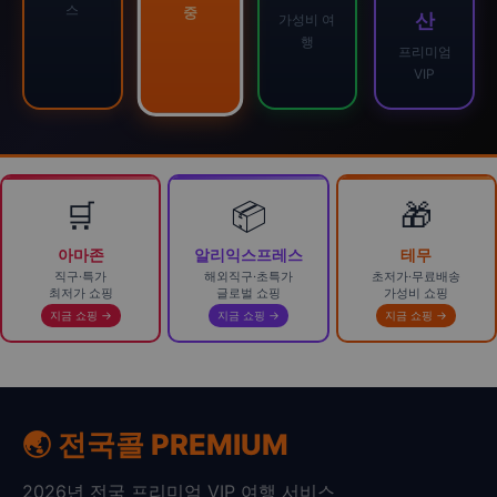
스
중
산
가성비 여
행
프리미엄
VIP
🛒
📦
🎁
아마존
알리익스프레스
테무
직구·특가
해외직구·초특가
초저가·무료배송
최저가 쇼핑
글로벌 쇼핑
가성비 쇼핑
지금 쇼핑 →
지금 쇼핑 →
지금 쇼핑 →
🌏 전국콜 PREMIUM
2026년 전국 프리미엄 VIP 여행 서비스