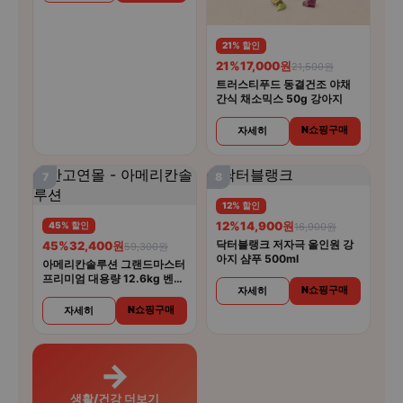
21% 할인
21%
17,000원
21,500원
트러스티푸드 동결건조 야채
간식 채소믹스 50g 강아지
N쇼핑구매
자세히
7
8
12% 할인
12%
14,900원
45% 할인
16,900원
닥터블랭크 저자극 올인원 강
45%
32,400원
59,300원
아지 샴푸 500ml
아메리칸솔루션 그랜드마스터
프리미엄 대용량 12.6kg 벤토
N쇼핑구매
자세히
나이트 고양이모래
N쇼핑구매
자세히
→
생활/건강 더보기