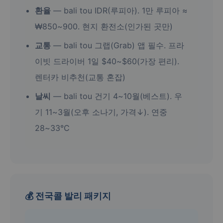
환율
— bali tou IDR(루피아). 1만 루피아 ≈
₩850~900. 현지 환전소(인가된 곳만)
교통
— bali tou 그랩(Grab) 앱 필수. 프라
이빗 드라이버 1일 $40~$60(가장 편리).
렌터카 비추천(교통 혼잡)
날씨
— bali tou 건기 4~10월(베스트). 우
기 11~3월(오후 소나기, 가격↓). 연중
28~33°C
💰 전국콜 발리 패키지