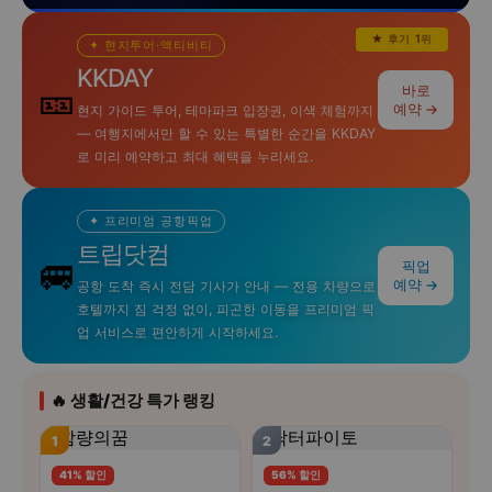
★ 후기 1위
✦ 현지투어·액티비티
KKDAY
🎫
바로
예약 →
현지 가이드 투어, 테마파크 입장권, 이색 체험까지
— 여행지에서만 할 수 있는 특별한 순간을 KKDAY
로 미리 예약하고 최대 혜택을 누리세요.
✦ 프리미엄 공항픽업
트립닷컴
🚐
픽업
예약 →
공항 도착 즉시 전담 기사가 안내 — 전용 차량으로
호텔까지 짐 걱정 없이, 피곤한 이동을 프리미엄 픽
업 서비스로 편안하게 시작하세요.
🔥 생활/건강 특가 랭킹
1
2
41% 할인
56% 할인