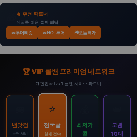
🔥 추천 파트너
🎁
전국콜 회원 특별 혜택
🎫
투어티켓
🎫
NOL투어
🎁
오늘특가
🏆 VIP 콜밴 프리미엄 네트워크
대한민국 No.1 콜밴 서비스 파트너
⭐
🚐
💰
👑
전국콜
밴닷컴
최저가
모밴
콜
10대
콜밴 서비
현재 접속