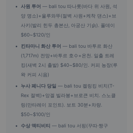
사원 투어
— bali tou 따나롯(바다 위 사원, 석
양 명소)+울루와뚜(절벽 사원+케착 댄스)+브
사키(발리 힌두 총본산, 아궁산 기슭). 풀데이
$60~$120/인
킨타마니 화산 투어
— bali tou 바투르 화산
(1,717m) 전망+바투르 호수+온천. 일출 트레
킹(새벽 2시 출발) $40~$80/인. 커피 농장(루
왁 커피 시음)
누사 페니다 당일
— bali tou 켈링킹 비치(T-
Rex 절벽)+앙겔 빌라봉+브로큰 비치. 스노클
링(만타레이 포인트). 보트 30분+차량.
$50~$100/인
수상 액티비티
— bali tou 서핑(꾸따·짱구