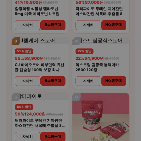
41%
19,800원
56%
87,000원
33,600원
200,000원
함량의꿈 식물성 멜라토닌
닥터파이토 루테인 지아잔틴
5mg 미국 메라토닌 L 트립토
아스타잔틴 서목태 추출물 8중
판 룰라바이
복합기능성 30캡슐 4개
N쇼핑구매
N쇼핑구매
자세히
자세히
3
4
55% 할인
22% 할인
55%
58,900원
22%
34,900원
130,500원
45,000원
CJ 바이오코어 피부면역 유산
익스트림 김종국 블랙마카
균 캡슐형 100억 보장 화사 유
2500 120정
산균 30캡슐 5개
N쇼핑구매
N쇼핑구매
자세히
자세히
5
6
59% 할인
59%
124,000원
300,000원
닥터파이토 루테인 지아잔틴
아스타잔틴 서목태 추출물 8중
복합기능성 30캡슐 6개
N쇼핑구매
자세히